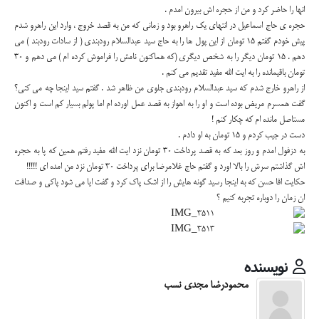
انها را حاضر کرد و من از حجره اش بیرون امدم .
حجره ی حاج اسماعیل در انتهای یک راهرو بود و زمانی که من به قصد خروج ، وارد این راهرو شدم
پیش خودم گفتم 15 تومان از این پول ها را به حاج سید عبدالسلام رودبندی ( از سادات رودبند ) می
دهم . 15 تومان دیگر را به شخص دیگری (که هماکنون نامش را فراموش کرده ام ) می دهم و 30
تومان باقیمانده را به ایت الله مفید تقدیم می کنم .
از راهرو خارج شدم که سید عبدالسلام رودبندی جلوی من ظاهر شد . گفتم سید اینجا چه می کنی؟
گفت همسرم مریض بوده است و او را به اهواز به قصد عمل اورده ام اما پولم بسیار کم است و اکنون
مستاصل مانده ام که چکار کنم !
دست در جیب کردم و 15 تومان به او دادم .
به دزفول امدم و روز بعد که به قصد پرداخت 30 تومان نزد ایت الله مفید رفتم همین که پا به حجره
اش گذاشتم سرش را بالا اورد و گفتم حاج غلامرضا برای پرداخت 30 تومان نزد من امده ای !!!!!
حکایت اقا حسن که به اینجا رسید گونه هایش را از اشک پاک کرد و گفت ایا می شود پاکی و صداقت
ان زمان را دوباره تجربه کنیم ؟
نویسنده
محمودرضا مجدی نسب