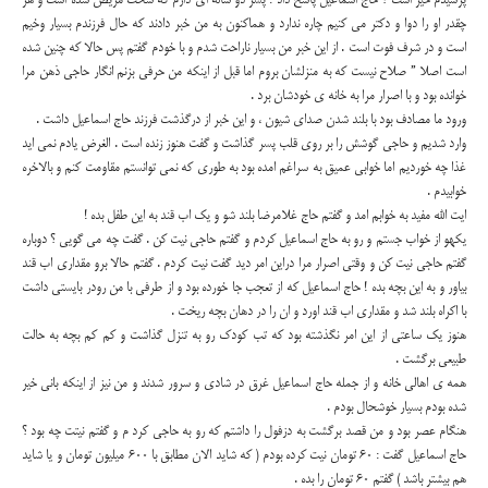
پرسیدم خیر است ؟ حاج اسماعیل پاسخ داد : پسر دو ساله ای دارم که سخت مریض شده است و هر
چقدر او را دوا و دکتر می کنیم چاره ندارد و هماکنون به من خبر دادند که حال فرزندم بسیار وخیم
است و در شرف فوت است . از این خبر من بسیار ناراحت شدم و با خودم گفتم پس حالا که چنین شده
است اصلا ” صلاح نیست که به منزلشان بروم اما قبل از اینکه من حرفی بزنم انگار حاجی ذهن مرا
خوانده بود و با اصرار مرا به خانه ی خودشان برد .
ورود ما مصادف بود با بلند شدن صدای شیون ، و این خبر از درگذشت فرزند حاج اسماعیل داشت .
وارد شدیم و حاجی گوشش را بر روی قلب پسر گذاشت و گفت هنوز زنده است . الغرض یادم نمی اید
غذا چه خوردیم اما خوابی عمیق به سراغم امده بود به طوری که نمی توانستم مقاومت کنم و بالاخره
خوابیدم .
ایت الله مفید به خوابم امد و گفتم حاج غلامرضا بلند شو و یک اب قند به این طفل بده !
یکهو از خواب جستم و رو به حاج اسماعیل کردم و گفتم حاجی نیت کن . گفت چه می گویی ؟ دوباره
گفتم حاجی نیت کن و وقتی اصرار مرا دراین امر دید گفت نیت کردم . گفتم حالا برو مقداری اب قند
بیاور و به این بچه بده ! حاج اسماعیل که از تعجب جا خورده بود و از طرفی با من رودر بایستی داشت
با اکراه بلند شد و مقداری اب قند اورد و ان را در دهان بچه ریخت .
هنوز یک ساعتی از این امر نگذشته بود که تب کودک رو به تنزل گذاشت و کم کم بچه به حالت
طبیعی برگشت .
همه ی اهالی خانه و از جمله حاج اسماعیل غرق در شادی و سرور شدند و من نیز از اینکه بانی خیر
شده بودم بسیار خوشحال بودم .
هنگام عصر بود و من قصد برگشت به دزفول را داشتم که رو به حاجی کرد م و گفتم نیتت چه بود ؟
حاج اسماعیل گفت : 60 تومان نیت کرده بودم ( که شاید الان مطابق با 600 میلیون تومان و یا شاید
هم بیشتر باشد ) گفتم 60 تومان را بده .