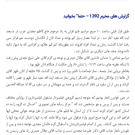
گزارش های محرم 1392 – حتما” بخوانید
طبق قرار قبلی ساعت 10 صبح مراسم ختم قران به یاد مرحوم حاج کاظم مجدی عرب در مسجد
ایت الله مفید اغاز شد . در ابتدا حضار بسیار کم بودند و تعداد انان از انگشتان دودست هم فراتر نمی
رفت اما با گذشت زمان بر تعداد افراد افزوده شد بطوریکه کم کم علاوه بر افرادی که به دیوار تکیه
داده بودند صف های دیگری نیز تشکیل شد .
مراسم مداحی با صدای دلنشین اقای جلال حیدری و نوحه ی گرم اقای علی شیخ نجدی پیش رفت
تا اینکه عقربه های ساعت 01/12 را نشان داد وان حکایت از هنگام اذان ظهر بود .
بخاطر برپایی نماز جمعه ، نماز جماعت با تاخیر برپا شد و پس از گذشت 25 دقیقه از اذان ظهر اقای
ال طاها ( از نوادگان دختری اقای دانشگر ) پیش نماز مسجد ایت الله مفید نماز ظهر و عصر را اقامه
کردند و پس از ان سفره ی ناهار گسترده شد و همه ی مهمانان بر سر سفره ی اقا ابا عبدالله الحسین
نشستند .
در حین خودرن ناهار بودیم که متوجه شدیم گروهی فیلمبردار مشغول فیلمبرداری از زوایای مختلف
هستند و پس از پرس و جو مشخص شد که ” مرکز رسانه های تصویری ” امسال ده گروه را به ده
استان کشور اعزام کرده است تا از ان استان ها فیلم های مستندی از طرز نوحه خوانی محلی انها
فراهم کند و این گروه صبح امروز وارد دزفول می شود و اقا حامد که رد انها را دنبال کرده بود انها را
به مسجد می کشاند . پس از اتمام فیلمبرداریشان با استقبال گرم خاندان مجدی مواجه شدند و پس از
خوردن ناهار جناب اقای دکتر علیرضا مجدی نسب و جناب اقای جلال حیدری راه های رسیدن به