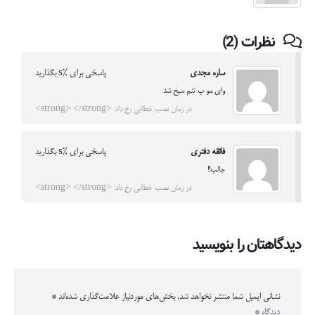
نظرات (2)
ساره مجدی
پاسخی برای %s بگذارید
وای مو ب تنم سیخ شد
در زمان نصب خطایی رخ داد: <strong> </strong>
فائقه دفتری
پاسخی برای %s بگذارید
جالب!!
در زمان نصب خطایی رخ داد: <strong> </strong>
دیدگاهتان را بنویسید
نشانی ایمیل شما منتشر نخواهد شد.
بخش‌های موردنیاز علامت‌گذاری شده‌اند
*
دیدگاه
*