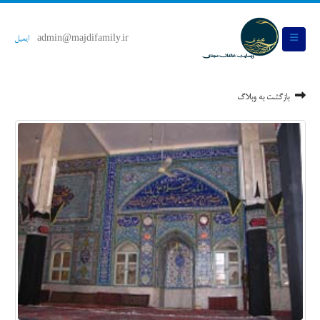
admin@majdifamily.ir
ایمیل
بازگشت به وبلاگ