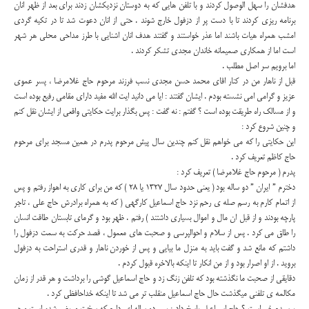
هدفشان را سهل الوصول کردند و با تلفن هایی که به دوستان نزدیکشان زدند برای بعد از ظهر انان
برنامه ریزی کردند تا با دست پر از دزفول خارج شوند . حتی از انان دعوت شد تا در تکیه گردی
امشب همراه هیات باشند اما عذر خواستند و گفتند هدف انان اشنایی با طرز مداحی محلی هر شهر
است اما از همکاری صمیمانه خاندان مجدی تشکر کردند .
اما برویم سر اصل مطلب .
قبل از ناهار من در کنار اقای محمد حسن مجدی نسب فرزند مرحوم حاج غلامرضا ، پسر عموی
عزیز و گرامی امی نشسته بودم . ایشان گفتند : ایا می دانید ایت الله مفید دارای مقامی رفیع بوده است
و از مسالک راه طریقت بوده است ؟ گفتم : نه گفت : پس بگذار برایت حکایتی واقعی از ایشان نقل کنم
و چنین شروع کرد :
این حکایتی را که می خواهم نقل کنم چندین سال پیش مرحوم پدرم در همین مسجد برای مرحوم
حاج کاظم تعریف کرد .
پدرم ( مرحوم حاج غلامرضا ) تعریف کرد :
دخترم ” ایران ” دو ساله بود ( یعنی حدود سال 1327 یا 28 ) که من برای کاری به اهواز رفتم و پس
از اتمام کارم به رسم صله ی رحم نزد حاج اسماعیل کارگهی ( که به همراه برادرش حاج علی ، تاجر
پارچه بودند و از قبل ان مال و اموال بسیاری داشتند ) رفتم . ظهر بود و گرمای تابستان طاقت انسان
را طاق می کرد . پس از سلام و احوالپرسی و صحبت های معمول ، قصد حرکت به سمت دزفول را
داشتم که مانع شد و گفت باید به منزل ما بیایی و پس از خوردن ناهار و قدری استراحت به دزفول
بروید . از او اصرار بود و از من انکار تا اینکه بالاخره قبول کردم .
دقایقی از صحبت ما نگذشته بود که تلفن زنگ زد و حاج اسماعیل گوشی را برداشت و هر قدر از زمان
مکالمه ی تلفنی میگذشت حال حاج اسماعیل منقلب تر می شد تا اینکه خداحافظی کرد .