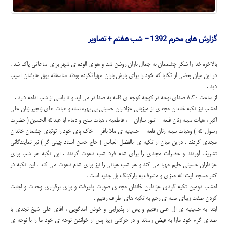
گزارش های محرم 1392 – شب هفتم + تصاویر
بالاخره خدا را شکر چشممان به جمال باران روشن شد و هوای الوده ی شهر برای ساعاتی پاک شد .
در این میان بعضی از تکایا که خود را برای بارش باران مهیا نکرده بودند متاسفانه بوق هایشان اسیب
دید .
از ساعت 8.30 صدای نوحه در کوچه کوچه ی قلعه به صدا در می اید و تا پاسی از شب ادامه دارد .
امشب نیز تکیه خاندان مجدی از میزبانی عزاداران حسینی بی بهره نماندو هیات های زنجیر زنان علی
اکبر ، هیات سینه زنان قلعه – تنور سازان – ، فاطمیه ، هیات سنج و دمام ابا عبدالله الحسین ( حضرت
رسول الله ) وهیات سینه زنان قلعه – حسینیه ی ملا باقر – خاک پای خود را توتیای چشمان خاندان
مجدی کردند . دراین میان از تکیه ی ابالفضل العباس ( حاج حسن استاد چینی گر ) نیز نمایندگانی
تشریف اوردند و حضرات مجدی را برای شام فردا شب دعوت کردند . این تکیه هر شب برای
عزاداران حسینی حلیم مهیا می کند و هر شب هیاتی را نیز برای شام دعوت می کند . این تکیه در
کنار مسجد ایت الله معزی و مشرف به پارکینگ پل جدید است .
امشب دومین تکیه گردی عزادارن خاندان مجدی صورت پذیرفت و برای برقراری وحدت و اجابت
کردن صفت زیبای صله ی رحم به تکیه های اطراف رفتیم .
ابتدا به حسینیه ی ال علی رفتیم و پس از پذیرایی و خوش امدگویی ، اقای علی شیخ نجدی با
صدای گرم خود مارا به فیض رساند و در حرکتی زیبا پس از خواندن نوحه ی خود ما را با نوحه ی