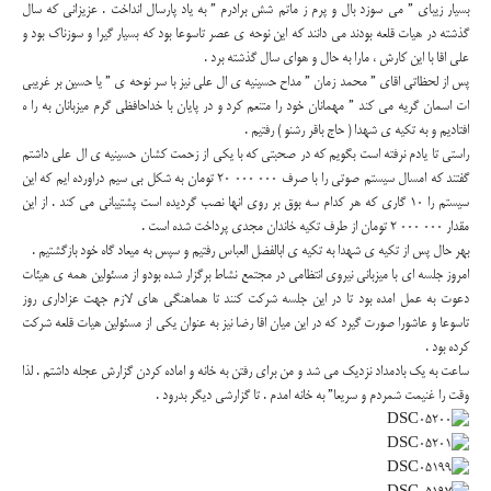
بسیار زیبای ” می سوزد بال و پرم ز ماتم شش برادرم ” به یاد پارسال انداخت . عزیزانی که سال
گذشته در هیات قلعه بودند می دانند که این نوحه ی عصر تاسوعا بود که بسیار گیرا و سوزناک بود و
علی اقا با این کارش ، مارا به حال و هوای سال گذشته برد .
پس از لحظاتی اقای ” محمد زمان ” مداح حسینیه ی ال علی نیز با سر نوحه ی ” یا حسین بر غریبی
ات اسمان گریه می کند ” مهمانان خود را متنعم کرد و در پایان با خداحافظی گرم میزبانان به را ه
افتادیم و به تکیه ی شهدا ( حاج باقر رشنو ) رفتیم .
راستی تا یادم نرفته است بگویم که در صحبتی که با یکی از زحمت کشان حسینیه ی ال علی داشتم
گفتند که امسال سیستم صوتی را با صرف 000 000 20 تومان به شکل بی سیم دراورده ایم که این
سیستم را 10 گاری که هر کدام سه بوق بر روی انها نصب گردیده است پشتیبانی می کند . از این
مقدار 000 000 2 تومان از طرف تکیه خاندان مجدی پرداخت شده است .
بهر حال پس از تکیه ی شهدا به تکیه ی ابالفضل العباس رفتیم و سپس به میعاد گاه خود بازگشتیم .
امروز جلسه ای با میزبانی نیروی انتظامی در مجتمع نشاط برگزار شده بودو از مسئولین همه ی هیئات
دعوت به عمل امده بود تا در این جلسه شرکت کنند تا هماهنگی های لازم جهت عزاداری روز
تاسوعا و عاشورا صورت گیرد که در این میان اقا رضا نیز به عنوان یکی از مسئولین هیات قلعه شرکت
کرده بود .
ساعت به یک بادمداد نزدیک می شد و من برای رفتن به خانه و اماده کردن گزارش عجله داشتم . لذا
وقت را غنیمت شمردم و سریعا” به خانه امدم . تا گزارشی دیگر بدرود .