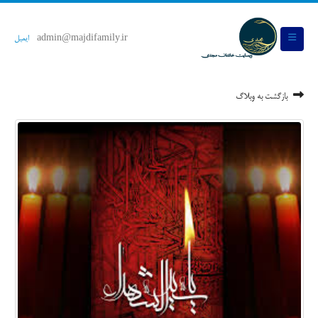
admin@majdifamily.ir
ایمیل
بازگشت به وبلاگ