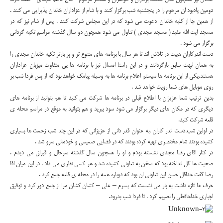
دومین یادبود ان مرحوم را در پنجشنبه شب برگزار کنند و با شام از عزاداران خاندان پذیرایی می کنند .
از همین جا از کلیه خاندان دعوت می شود که در این مجلس شرکت کنند . پس از شام نیز که در
مسجد ایت الله مفید ( مسجد مجدی ) تناول می شود همچون دو سال گذشته مراسم تکیه گردانی
برگزار می شود .
دست اندرکاران هییت در تلاش اند تا هر سال با برنامه های متنوع تر و پر بارتر تکیه خاندان مجدی را
به همان ابهت سابق بازگردانند و در این راستا امسال نیز با برنامه ها یی متفاوت میزبان عزاداران
هستند.یکی از این برنامه ها سیستم اعلام برنامه ها به وسیله پیامک خواهد بود که از پس فردا شب بر
روی موبایل های شما رویت خواهد شد .
بدین ترتیب شما عزیزان با اطلاع قبلی در برنامه ها شرکت می کنید تا هم بتوانید از برنامه های
دیگری که در مکان های دیگر برگزار می شود سود ببرید و هم بتوانید به موقع در مراسم محله ی
قلعه شرکت کنید.
در اولین شب،دست اندر کاران ،به عنوان قدر دانی از عزیزانی که در این چند شب زحمت ها بسیاری
کشیده بودند شام مختصری تهیه کرده بودند که در فضایی صمیمی و خودمانی سرو شد .
در کنار اقای رضا مجدی نشسته بودم و او را همچون سال گذشته سرحال و قبراق می دیدم .
صحبت ها گل انداخته بود که سخن به تعاونی کشیده شد و هر کسی نظری می داد . در این میان اقا
رضا گفت حداقل حسن این تعاونی ان بود که دوباره همه را در محله ی قلعه جمع کرد .
حرف ها تازه داشت به بار می نشست که پسرم – علی – کشان کشان مرا از جمع دور کرد و توفیق
اجباری خداحافظی را نصیبم کرد . تا فردا شب بدرود.