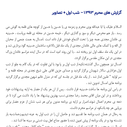
گزارش های محرم ۱۳۹۳ – شب اول + تصاویر
السلام علیک یا ابا عبدالله بوی محرم و زمزمه ی یا حسین یا حسین از کوچه های قلعه به گوش می
رسد . باز هم محرمی دیگر و سوز و گدازی دیگر . خیمه حسین در محله ی قلعه برپاست . حسینیه
ی خاندان مجدی همه چیز را تحت الشعاع خودش قرار داده است .امسال به همت جمعی از محبان
ال الله و با کمک های مالی خاندان مجدی از یک ماه قبل بالاخره ساختمان حسینیه گود برداری شد و
در این یک ماه سقف اول نیز ریخته شد . با این روند امید است که در سال اینده مراسم خاندان بزرگ
مجدی در این مکان مقدس برگزار گردد.
امسال نیز همچون سال گذشته،تکیه،از شب اول بر پا بود با این تفاوت که در یک گام به جلو از شب
اول،عزاداری سالار شهیدان برگزار گردید و صدای حزین اقای علی شیخ نجدی در محله قلعه و ”
سر لوایه ” طنین انداز شد . از یک ماه قبل در جلسه ای که در منزل خانم شهین مجدی برگزار گردید
برنامه های امسال تدوین شد .
در راس این برنامه ها ساخت حسینیه قرار داشت . پس از ان هر یک از حضار به ارايه پیشنهادات خود
پرداختند و در این میان اقای محمد رضا مجدی نسب بهترین پیشنهاد ها را یاد داشت می کرد تا در
دهه ی محرم اعمال شوند.اصرار بر ارایه ی برنامه مدون برای هر شب نشان از عزم حضار برای
برپایی هر چه باشکوه تر مراسم محرم داشت.
به رحال در همان شب برنامه ها تقسیم شد و حاصل ان را در شب اول به عینه دیدیم.زحمات،به بار
نشسته بود و در یک برنامه از پیش تعیین شده با حضور مداح اهل بیت دستی بر سینه ها اشنا شد .
امسال نیز همچون سال گذشته برادران و خواهران و همسر مرحوم ” حاج کاظم مجدی ” قصد دارند