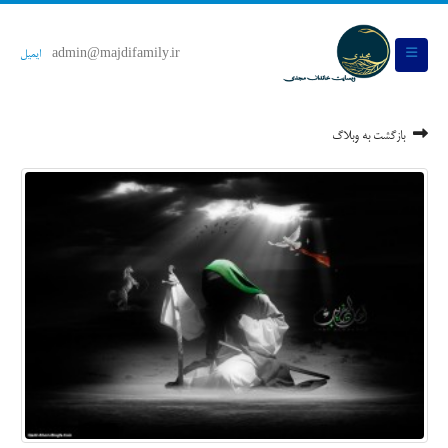
admin@majdifamily.ir
ایمیل
بازگشت به وبلاگ