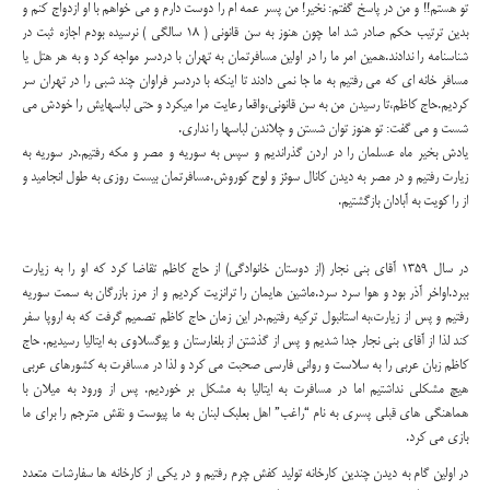
تو هستم!! و من در پاسخ گفتم: نخیر! من پسر عمه ام را دوست دارم و می خواهم با او ازدواج کنم و
بدین ترتیب حکم صادر شد اما چون هنوز به سن قانونی ( 18 سالگی ) نرسیده بودم اجازه ثبت در
شناسنامه را ندادند.همین امر ما را در اولین مسافرتمان به تهران با دردسر مواجه کرد و به هر هتل یا
مسافر خانه ای که می رفتیم به ما جا نمی دادند تا اینکه با دردسر فراوان چند شبی را در تهران سر
کردیم.حاج کاظم،تا رسیدن من به سن قانونی،واقعا رعایت مرا میکرد و حتی لباسهایش را خودش می
شست و می گفت: تو هنوز توان شستن و چلاندن لباسها را نداری.
یادش بخیر ماه عسلمان را در اردن گذراندیم و سپس به سوریه و مصر و مکه رفتیم.در سوریه به
زیارت رفتیم و در مصر به دیدن کانال سوئز و لوح کوروش.مسافرتمان بیست روزی به طول انجامید و
از را کویت به آبادان بازگشتیم.
در سال 1359 آقای بنی نجار (از دوستان خانوادگی) از حاج کاظم تقاضا کرد که او را به زیارت
ببرد.اواخر آذر بود و هوا سرد سرد.ماشین هایمان را ترانزیت کردیم و از مرز بازرگان به سمت سوریه
رفتیم و پس از زیارت،به استانبول ترکیه رفتیم.در این زمان حاج کاظم تصمیم گرفت که به اروپا سفر
کند لذا از آقای بنی نجار جدا شدیم و پس از گذشتن از بلغارستان و یوگسلاوی به ایتالیا رسیدیم. حاج
کاظم زبان عربی را به سلاست و روانی فارسی صحبت می کرد و لذا در مسافرت به کشورهای عربی
هیچ مشکلی نداشتیم اما در مسافرت به ایتالیا به مشکل بر خوردیم. پس از ورود به میلان با
هماهنگی های قبلی پسری به نام “راغب” اهل بعلبک لبنان به ما پیوست و نقش مترجم را برای ما
بازی می کرد.
در اولین گام به دیدن چندین کارخانه تولید کفش چرم رفتیم و در یکی از کارخانه ها سفارشات متعدد