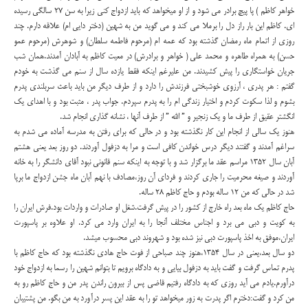
خواهر کاظم ) پا پیچ برادر می شود و از او میخواهد که باید ازدواج کنی زیرا به سن 27 سالگی رسیده
ای. کاظم این بار راز دل را برملا می کند و می گوید من به شهین (دختر دایی ام) علاقه دارم. چند
روزی از اتمام ماه رمضان گذشته بود که عمه ام (مرحوم فاطمه سلطان) و شوهرش (مرحوم عمو
حسن) به همراه طاهره و محمد علی ( خواهر و برادرش) در معیت کاظم به آبادان آمدند.همان شب
جریان خواستگاری را پیش کشیدند. من علیرغم اینکه فقط یازده سال از سنم می گذشت به خودم
گفتم : هر پدری ، آرزوی خوشبختی فرزندش را دارد و از طرف دیگر من باید باعث سربلندی پدرم
بشوم و لذا سکوت کردم و اختیار زندگی ام را به پدرم سپردم. جواب پدر ، مثبت بود و با اهدای یک
انگشتر عقیق از طرف ما و یک زنجیر و ” الله ” از طرف آنها ، نشانه گذاری انجام شد.
هنوز یک سالی از انجام این کار نگذشته بود و در حالی که برای رفتن به مدرسه آماده می شدم به
سراغم آمدند و گفتند دیگر درس خواندن کافی است و مرا به دزفول آوردند. دو روز بعد یعنی هشتم
آبان سال 1352 مراسم عقد ما برگزار شد و با توجه به اینکه سنم قانونی نبود آقای دانشگر را به خانه
آوردند و صیغه محرمیت را جاری کردند و فردای آن روز،مصادف با نهم آبان ماه جشن ازدواج ما برپا
شد در حالی که من 12 ساله بودم و حاج کاظم 28 ساله.
حاج کاظم یک ماه بعد راه خارج از کشور را در پیش گرفت.شغل او صادرات و واردات بود.فرش ایران را
به کویت و دبی می برد و اجناس مختلف آنجا را به ایران وارد می کرد. او علاوه بر پاسپورت
ایران،موفق به اخذ پاسپورت دبی نیز شده بود و شهروند دبی محسوب میشد.
دو سال بعد،یعنی در سال 1354،هنوز چند صباحی از فوت حاج هادی نگذشته بود که حاج کاظم با
پدرم تماس گرفت و گفت باید به دزفول بیایی و به دادگاه برویم تا بتوانم شهین را رسما به ازدواج خود
درآورم.یادم می آید روزی که به دادگاه رفتیم قاضی پس از بیرون راندن پدر من و حاج کاظم رو به
من کرد و گفت:دخترم اگر پدرت به زور میخواهد تو را به عقد این پسر درآورد به من بگو. من پشتیبان