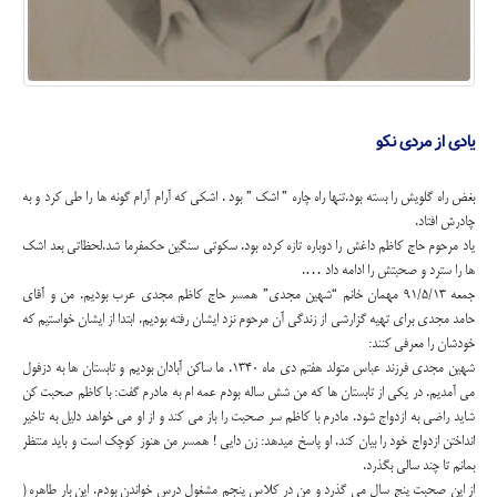
یادی از مردی نکو
بغض راه گلویش را بسته بود.تنها راه چاره ” اشک ” بود . اشکی که آرام آرام گونه ها را طی کرد و به
چادرش افتاد.
یاد مرحوم حاج کاظم داغش را دوباره تازه کرده بود. سکوتی سنگین حکمفرما شد.لحظاتی بعد اشک
ها را سترد و صحبتش را ادامه داد ….
جمعه 91/5/13 مهمان خانم “شهین مجدی” همسر حاج کاظم مجدی عرب بودیم. من و آقای
حامد مجدی برای تهیه گزارشی از زندگی آن مرحوم نزد ایشان رفته بودیم. ابتدا از ایشان خواستیم که
خودشان را معرفی کنند:
شهین مجدی فرزند عباس متولد هفتم دی ماه 1340. ما ساکن آبادان بودیم و تابستان ها به دزفول
می آمدیم. در یکی از تابستان ها که من شش ساله بودم عمه ام به مادرم گفت: با کاظم صحبت کن
شاید راضی به ازدواج شود. مادرم با کاظم سر صحبت را باز می کند و از او می خواهد دلیل به تاخیر
انداختن ازدواج خود را بیان کند. او پاسخ میدهد: زن دایی ! همسر من هنوز کوچک است و باید منتظر
بمانم تا چند سالی بگذرد.
از این صحبت پنج سال می گذرد و من در کلاس پنجم مشغول درس خواندن بودم. این بار طاهره (