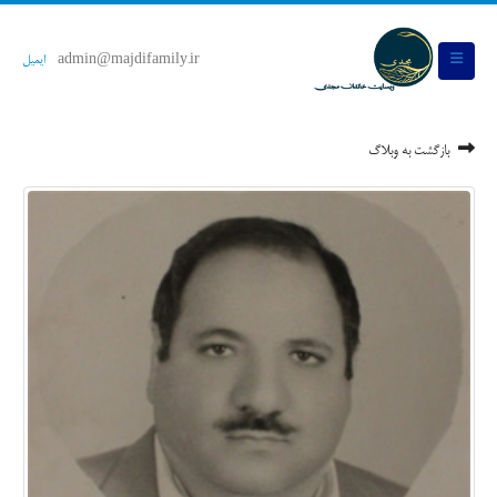
admin@majdifamily.ir
ایمیل
بازگشت به وبلاگ