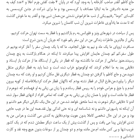
حاج کاظم آنقدر صاحب کارخانه را به وجد آورد که در پایان 4 جفت کفش چرم اعلا و 2عدد کیف به
من هدیه داد.رفتن ما به ایتالیا مصادف با کریسمس بود و ما برای شرکت در جشن کریسمس به
کلیسای “دوما” رفتیم.یکی از شب ها فراموش نشدنی من،همان شبی بود و آنقدر به ما خوش گذشت
که تا مدت ها یادآوری خاطرات شیرین آن شب کاممان را شیرین میکرد.
پس از سیاحت در شهرهای ونیز و فلورانس به رم بازگشتیم و با قطار به سمت تهران حرکت کردیم.
یکی از جالبترین خاطرات زندگی من در این سفر رقم خورد که جریان آن بدین شرح است:
مسافرت اروپای ما یک ماه و نیم به طول انجامید. ما که با یک چمدان سفر را آغاز کرده بودیم در
طول سفر،کم کم چمدان هایمان افزایش پیدا میکردند تا اینکه در هنگام بازگشت به پنج چمدان
رسیدند.هنوز ساعاتی از حرکت ما نگذشته بود که قطار در یکی از ایستگاه ها از حرکت باز ایستاد و
دقایقی بعد به ما اعلام کردند که لوکوموتیو خراب شده است و شما باید به قطار دیگری منتقل
شوید.من و حاج کاظم با گرفتن دو چمدان به قطار دیگری نقل مکان کردیم و او رفت که سه چمدان
دیگر را بیاورد.من،فارغ البال در قطار نشته بودم که ناگهان قطار حرکت کرد.بلافاصله از کوپه بیرون
آمدم و با جیغ و هراس خودم را به رییس قطار رساندم و با زبان بی زبانی به او فهماندم که شوهرم از
قطار جا مانده است و اونیز با همان زبان بی زبانی به من گفت که تمامی افراد از انتهای قطار سوار شده
اندو تا دقایقی دیگر شوهرت به شما ملحق خواهد شد.من در این حال،یک نگرانی دیگر هم داشتم و
آن اینکه نه پاسپورتی داشتم و نه شناسنامه ای و نه حتی اندکی پول نقد.همه این ها در جیب حاجی
بود و من در این حال شخصی کاملا بدون هویت بودم.دقایق به کندی می گذشت و هراس من به
تندی افزایش پیدا می یافت و پس از گذشت بیش از یک ساعت دیگر مطمئن شدم که در یک کشور
غریب،تنها و بی کس مانده ام.من مانده بودم و دو چمدان پر از سوغات بدون هیچ وجه نقد و کارت
شناسایی و …….