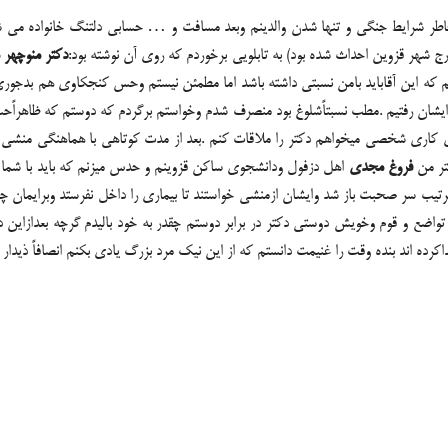
م به خاطر شرایط جنگی و تنها شدن والدینم وبعد مسافت و … حسابی دلتنگ خانواده
ج شهر قزوین احداث شده بود) به تابلویی برخوردم که روی آن نوشته بود:
دکتر منوچه
که این آقاباید بامن نسبتی داشته باشد اما مطمئن نیستم وحس کنجکاوی هم بدجوری اما
ب ایشان رفتیم .مطب نسبتاًشلوغ بود منصرف شدم وخواستم برگردم که دوستم که ظاهراً
برای کاری شخصی میخواهم دکتر را ملاقات کنم .بعد از مدت کوتاهی با هماهنگی منش
کتر من
فروغ مجدی
اهل دزفول ودانشجوی ساکن قزوینم و حدس میزنم که باید با شما 
ین ترتیب سر صحبت باز شد وایشان ازمنشی خواستند تا بیماری را داخل نفرستد وبرایمان
ه تواضع و قوم وخویش دوستی دکتر در برابر دوستم چقدر به خود بالیدم گرچه بعدازاین
ه اند بنده وقت را غنیمت دانستم که از این نیک مرد بزرگ یادی بکنم انصافاً ذیدار و