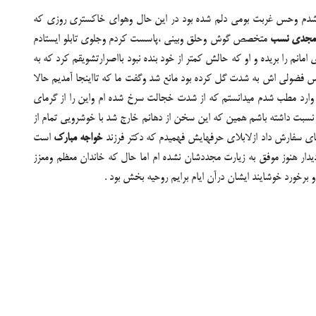
 می شدم وحس غربت بومی دلم شده بود در این حال وهوای خاکستری روزی که
ر مجدی نسب
متخصص گوش وحلق وبینی ،پاسست کردم وجلوی تابلو ایستادم
نم را بریده و او که حالش کمتر از خود بنده نبود بااصرارتشویقم کرد که به
حس فضولی اش به شدت گل کرده بود مانع شد وگفت ما که تااینجا آمدیم حالا
ی وارد مطب شدم میدانستم که از شدت خجالت سرخ شده ام واین را از گرمای
نسبت داشته باشم همین که این سخن از دهانم خارج شد با خوشرویی تمام از
 چای سفارش داد ازلابلای حرفهایش فهمیدم که دکتر فرزند
خواجه مبارک
است
 دیدار هنوز موفق به زیارت مجددشان نشده ام اما حال که خاندان معظم ومعزز
 برخورد خوشایند ایشان درآن ایام برایم روحیه بخش بود .