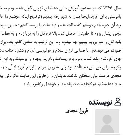
سال 1366 که در مجتمع آموزش عالی دهخدای قزوین قبول شده بود
بادوستی برای خریدمایحتاجمان به شهر رفته بودیم (توضیح اینکه مجتمع ما خار
وبه آن خیره شدم دوستم که حالت بنده رادید علت را پرسید گفتم : حدس میزنم 
دیدن ایشان بروم تا اطمینان حاصل شود بالاخره دل را به دریا زدم و به مط
بقیه اش را هم برویم ببینیم چه میشود وبه این ترتیب به منشی گفتم بنده 
صورتم می فهمیدم . با صدایی لرزان سلام واحوالپرسی کردم وگفتم : جناب د
جای خودشان بلند شدند ودربرابرم ایستادند ونام پدر وجدم را پرسیدند وبه ا
وگرچه برای من این نام ناآشنا بود ولی به روی خودم نیاوردم آنروز از آن هم
مجدی فرصت بیان سخنان وناگفته هایشان را از طریق این سایت خانوادگی پیداکرد
حالا دعا میکنم هرکجاهست درپناه خدا و خوشدل وکامروا باشد.
نویسنده
فروغ مجدی