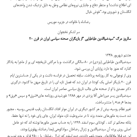
اي اطلاع نداشت! و منتظر دفاع و جانبازي نيروهاي نظامي وطن به دلیل نزديك شدن واحدهاي
انگلستان و شوروي بود.”خوش خیال
رضاشاه با خانواده در جزیره موریس
سر لشکر نخجوان
سالروز مرگ “سيدضياالدين طباطبايي “از بازيگران صحنه سياسي ايران در قرن 20
هشتم شهريور 1348
سيدضياالدين طباطبايي (يزدي) در 80 سالگي درگذشت .و با مرگش تاريخچه اي پر از ماجرا به يادگار
گذارد كه هنوز جا دارد زواياي آن بررسي شود.
وي از نوجواني به كار روزنامه پرداخت. سابقه تحصيل در فرانسه داشت و در يكي از حساسترين ايام
قرن 20 بازيگر اصلي يك كودتا در ايران شد كه فصل تازه اي را در تاريخ ميهن ما گشود. درگيري
دكتر مصدق با او از صحنه هاي جالب تاريخ سياسي معاصر ايران است.
سيدضيالدين پسر ميرزاعلي آقا يزدي در مهر 1288 خورشيدي روزنامه های«شرق» و سپس «برق» و
بعدها «رعد» را منتشرساخت.
تغيير نظام روسيه، بيش از هر كشور ديگری در ايران موثر افتاد. انگلستان رقيب قديمي روسيه ، مجبور
شد دست به مانورهاي متعدد بزند تا در مشروطيت تازه متولد ايران، جاي پاي خود را نه تنها حفظ،
بلكه محكم تر كند . كودتاي سوم اسفند 1299 را به حساب همين مانورها نوشته اند كه دو عامل
اصلي روي پرده آن سيدضياالدين و ژنرال رضاخان سوادکوهي (بعدا رضاشاه پهلوي) بودند.
اين دو قبلا ملاقاتهاي متعدد باهم داشتند. دوم اسفند كه ژنرال رضاخان با 2500 قزاق و چند توپ به