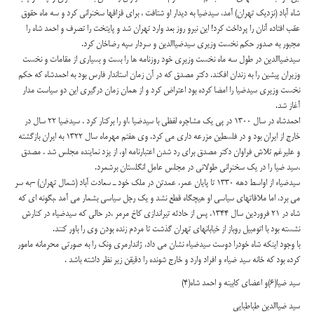
شاه آباد (نزديك تهران) آمد، سيدضيا به ديدار او شتافت ، براي قزاقها سخنراني كرد و سه ماه حقوق
عقب افتاده آنان را پرداخت كرد! اين نيرو روز بعد وارد تهران شد و پايتخت را تصرف و احمد شاه را
مجبور به صدور حكم نخست وزيري سيدضياالدين و سردار سپه رضاخان كرد.
سيدضياالدين در طول سه ماه نخست وزيري خود روزنامه ها را بست و بسياري از مقامات و نخست
وزيران پيشين را به زندان افكند. دكتر مصدق كه در آن زمان استاندار فارس بود به احمدشاه كه حكم
نخست وزيري سيدضيا را امضا كرده بود اعتراض كرد و از همان زمان درگيري اين دو سياست مدار
آغاز شد.
احمدشاه در سال 1300 در پي يك مشاجره لفظي با سيدضيا ،او را بركنار كرد . سيدضيا 22 سال در
خارج از ايران بود و در فلسطين مزرعه داری می کرد. وي هفتم مهرماه سال 1322 به ايران بازگشته
و علیرغم تلاش فراوان دکتر مصدق برای رد شدن اعتبارنامه او، از يزد نماينده مجلس شد . مصدق
،سید ضیا را در یک سخنرانی طولانی در مجلس عامل انگلستان برشمرد.
سيدضياء از اواسط دهه 1330 تا پايان عمر، عمدتن در ملك خود ـ سعادت آباد (شمال تهران) -به سر
مي برد، اما ملاقاتهاي سياسي او هيچگاه قطع نشد و يک رجل سياسي بشمار مي آمد .بگونه اي که
شاه در 21 فروردين سال 1344، پس از حادثه تيراندازي كاخ مرمر ،در حالي كه سيدضياء در كنارش
نشسته بود با اتومبيل روباز از خيابانهاي تهران گذشت تا مردم زنده بودن وي را باور كنند.
با وجود اينکه شاه خودرا دوست سيدضياء نشان می داد، ژاندارمری ونک را به صورتي محرمانه مامور
کرده بود که خانه سید ضیاء و افراد وارد و خارج شونده را دقیقن زیر نظر داشته باشد .
سید ضیا(6)و اعضای کابینه و احمد شاه(4)
سید ضیاالدین طباطبایی