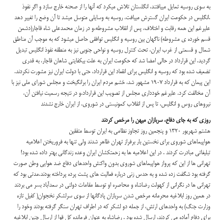
به سوي روسيه تمايل مي‏يافتند، انگلستان تلاش مي‏كرد كه آنها را از صحنه خارج سازد و اگر نفوذ
انگليس در حكومت ايران گسترش مي‏يافت، روسيه به وسايلي متوسل مي‏شد تا آن وضع را تغيير دهد.
علي‏رغم اين همه رقابت و اختلاف، پس از انقلاب مشروطه،و در زمان محمدعلی شاه قاجار(دشمن
قسم خورده ی مشروطه) ناگهان بين روسيه و انگليس توافقي حاصل مي‏شود كه به موجب آن مناطق
شمال و قسمتي از غرب ايران، تحت كنترل روسيه و نواحي جنوبي نيز به منطقه نفوذ انگليس تبديل
گرديد. اين قرارداد در حالي امضا شد كه حكومت ايران به علت بي‏كفايتي شاهان قاجار، به قدري
تضعيف شده بود كه روسيه و انگليس براي انقعاد اين قرارداد، حتي با دولت ايران نيز مشورت نكردند.
اين پيمان كه به قرارداد 1907 مشهور شد، خشم مردم ايران را برانگيخت و مجلس شوراي ملي نيز با
آن مخالفت كرد. علي‏رغم خودداری مجلس از تصويب اين قرارداد،و در نتیجه رسمیت نیافتن آن،
نيروهاي روس و انگليس، تا پس از انقلاب كمونيستي در شوروي، از ايران خارج نشدند
روزي كه به جاي دفاع، سربازان ميهن را م
رخص
كردند
هشتم شهريور 1320 و پنجمين روز تجاوز نظامي به ايران توسط متفقین
هواپيماهاي شوروي براي نخستين بار برفراز تهران ظاهر شدند ولي تنها به فروريختن اعلاميه
تبليغاتي مبادرت كردند . در اين اعلاميه ها به زحمتكشان ايران وعده زندگاني بهتر داده شده بود!
تهراني ها از اين كه پرواز هواپيماهاي شوروي بدون واكنش واحدهاي دفاع ضد هوايي وطن صورت
گرفته بود شگفت زده شده و به حدس زني درباره فعاليت هاي پشت پرده پرداخته بودند.مدتي بود كه
تهراني ها در نگراني از كهولت رضاشاه و محاصره او توسط مقامات دولتي در سعدآباد بسر مي بردند
در همين روز ابلاغيه محرمانه مرخص شدن سربازان پادگانها از سوي سرلشكر نخجوان( كفيل تازه
وزارت جنگ) به واحدهاي ارتش، از جمله دو لشكر که در اطراف تهران سنگر گرفته بودند وخود را
براي دفاع آماده مي كردند، ارسال شده بود . رضاشاه به عنوان فرمانده كل قوا از ارسال چنين ابلاغيه