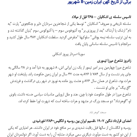
برگی از تاریخ کهن ایران زمین-8 شهریور
تاسیس سلسله ی اشکانیان – 365 قبل از میلاد
سلسله تاريخي و معروف” اشكانيان ” توسط يكي از شجاعترين سرداران دلير و جنگجوي” پارت “به
نام” ارشك يا آرشاك “بعد از پيروزي بر” وه آنتيوخوس سوم – يا آنتيوكوس سوم “بنيان گذاشته شد و
به اين ترتيب سلسله نيمه يوناني” سلوكيها “منقرض گردید .سلطنت اشكانيان 482 سال طول كشيد و
سرانجام با تاسيس سلسله ساساني پايان يافت
سورنا-سردار پیروز اشکانی
زادروز شاهرخ ميرزا تيموري
شاهرخ ميرزا چهارمين پسر امير تيمور از يك زن ايراني اش، 8 شهریور به دنيا آمد و در 28 سالگي به
جاي پدر نشست و از سال 784 تا 826 به مدت 42 سال بر ايران زمين حكومت راند. پايتخت او شهر
هرات بود. شاهرخ در همان سال 826 و هشت روز مانده به نوروز در شهر ري درگذشت و فرزندش
“الغ بيگ” بر جاي او نشست .
شاهرخ ميرزا در طول حكومت خود با چين، هند و ملل اروپايي مناسبات سياسي حسنه داشت. بانوي
او،”گوهرشاد” دو مسجد بزرگ در مشهد و هرات ساخته است كه شهرت اورا حفظ كرده اند.
مسجد گوهر شاد
امضاي قرارداد ننگين 1907 ،تقسيم ايران بين روسيه و انگليس-
1286
خورشی
د
ی
روسيه و انگلستان از سال‏ها قبل رقابت شديدي بر سر منافع خود در ايران داشتند. هر امتيازي كه يكي
از اين دو كشور به دست مي‏آورد، ديگري سعي مي‏كرد، مشابه آن را به دست آورد. اگر دولتمردان ايران