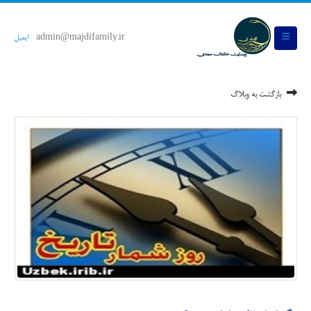
admin@majdifamily.ir
ایمیل
بازگشت به وبلاگ