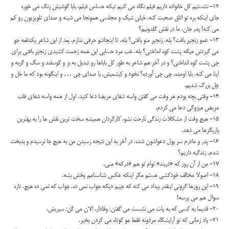
12- نشستیم کل خانواده داریم فیلم نگاه می کنیم تیکه حساس فیلم، بابا گوشیش زنگ می خوره
جای اینکه بره تو اتاق صحبت کنه، خیلی شیک و مجلسی همونجا می شینه و صدای تلویزیون رو کم
می کنه! پدر جان، ما در نقش گلدونیم؟
13- عمو زنجیر بافت؟ بله. زنجیر منو بافتی؟ بله. تا اینجاشو حرفی ندارم. بعد از این شاعر یکدفعه جو
می گیرتش میگه پشت کوه انداختی؟ بله. خب مرد حسابی این همه زحمت کشیدی زنجیر بافتی برای
چی پشت کوه انداختی؟ و در آخر هم شاعر به طور کل باباها رو تبدیل به بز و گوسفند و سگ و گربه و
اینا می کنه. بابا اومده. چی چی آورده؟ نخود و کیشمیش. با صدای چی … و اینگونه بود که ما خل و
چل بزرگ شدیم.
14- وقتی بچه بودم هر وقت می گفتن واسه شفای مریضا دعا کنید، اول از همه واسه شفای قلب
مریض میزوگی دعا می کردم.
15- هیچ وقت از مشکلات زندگی نارحت نشو، کارگردان همیشه سخت ترین نقش ها را به بهترین
بازیگرها می دهد.
16- پدر و مادرم سر پول دعواشون شده، در آخر به این نتیجه رسیدن من به هیچ جا نرسیدم و بدبخت
شدم. زندگیه داریم؟
17- من از آن روز که «دربند» توام تو هم «درکه» منی.
18- اصولا مخالف خودکشی هستم مگر اینکه عکس شناسنامم پخش بشه.
19- این روزها گرونی اینقدر بیداد می کنه که جیبم دیگه جواب نمی ده. جواب که نمی ده هیچ، تازه
سوال هم می پرسه!
20- قدیما به کسی که به پات می نشست می گفتن: وفادار، الان می گن: سیریش.
21- یاد زمانی که تو آرایشگاه مردونه فقط مو کوتاه می کردن بخیر.