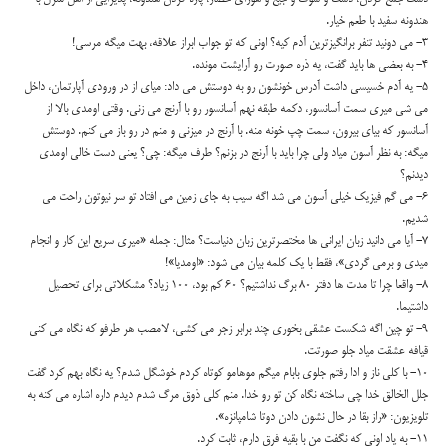
هندونه سفید با طعم خیار.
3- می دونید تنفر برانگیزترین آدم کیه؟ اونی که تو جواب ابراز علاقه، بهت میگه مرسی!
4- به بعضی ها باید گفت، یه ذره صورت رو آرایشت مونده.
5- یه آدم خسیسی داشت آدرس خونشون رو به دوستش می داد: میای از در ورودی آپارتمان، داخل
می شی میری سمت آسانسور، دکمه طبقه نهم آسانسور رو با آرنج می زنی. وقتی اومدی بالا از
آسانسور که بیای بیرون، سمت چپ خونه منه. با آرنج در میزنی و منم در رو باز می کنم. دوستش
میگه: به نظر آسون میاد ولی چرا باید با آرنج در بزنم؟ طرف میگه: چی؟ یعنی دست خالی اومدی
دیدنم؟
6- می گم فیزیک خیلی آسون می شد اگه سیب به جای زمین می افتاد تو سر نیوتون راحت می
شدیم.
7- آیا می دانید زبان ایرانی ها مختصرترین زبان دنیاست؟ مثال: جمله «میری سریع این کار و انجام
میدی و برمی گردی»، فقط با یک کلمه بیان می شود: «اومدیا»!
8- واقعا چرا تا مدت ها دفتر 80 برگ نداشتیم؟ 60 کم بود، 100 زیاد؟ مشکلاتی برای تحصیل
داشتیما.
9- تو چین اگه شکست عشقی بخوری چند برابر زجر می کشی، لامصب هر طرفو که نگاه می کنی
قیافه عشقت میاد جلو صورتت.
10- با کلی ناز و ادا رفتم جلوی بابام میگم موهامو کوتاه کردم خوشگل شدم؟ یه نگاه بهم کرد گفت
جلل الخالق خدا چی ساخته نگاه کن تو رو خدا. منم کلی ذوق مرگ شدم دیدم داره اشاره می کنه به
تلویزیون: «راز بقا در حال نشون دادن دوتا شامپانزه».
11- به یاد اونی که نگفت من با بقیه فرق دارم، ثابت کرد.