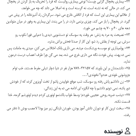
22- بیماری یخچال گرایی چیست؟ نوعی بیماری روانیست که فرد را تحریک به باز کردن در یخچال
می کند، در حالی که نه تشنه است، نه گرسنه است و نه اصلا می داند که چه می خواهد.
از علائم این بیماری این است که فرد از اتاقش خارج می شود. سرگردان راه آشپزخانه را در پیش می
گیرد، در یخچال را باز می کند، چیزی برنمی دارد، در را می بندد، این بیماری به وفور در میان متولدین
دهه های 60 و 70 به چشم می خورد.
23- نصیحت یه مرد به زنش: هر وقت یه سوسک تو دستشویی دیدی با دمپایی فورا نکوب رو
سرش، بی توجه از بغلش رد شو، این کار از صدتا فحش براش بدتره.
24- پولمیذاری تو موسسه ورشکست میشه، می ذاری بانک اختلاس می کنن، میدی به مامانت پس
نمی ده بهت، پیش خودت نگه می داری خرج می شه، بعد می گن چرا طرف اعصاب درست درمون
نداره.
25- دانشمندان بر این باورند که 789032157 هزار نفر در دنیا دچار تنبلی مفرط هستند. خب توام
جزوشونی خوندی عددو؟ نخوندی؟…
26- زن داداشم پاش رفته رو سوسک، شب موقع خوابیدن پاشو از تخت آویزون کرده که از خودش
دور باشه. نمی دونم دادشم با چه انگیزه ای ادامه می ده به این زندگی.
27- دیشب ضربه روحی عجیبی خوردم؛ وسط خواب بالشتمو اونوری کردم دیدم اونورشم گرمه، خدا
قسمت نکنه.
28- سخت ترین کار تو دوران دانش آموز بودن، خوردن نارنگی زیر میز بود! لامصب بوش تا دفتر می
رفت.
نویسنده