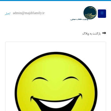
admin@majdifamily.ir
ایمیل
بازگشت به وبلاگ