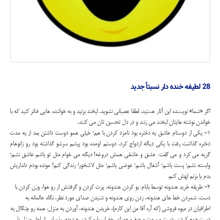
28 لطیفه خنده دار نسبتاً جدید
اگر «شما» نویسنده این آثار هستید، لطفا عصبانی نشوید. لبخند بزنید و به خواننده هایی فکر کنید که با
خواندن نوشته هایتان لبخند می زنند و در دل تحسین تان می کنند.
1- یکی از دوستام عاشق یه دختره بود نامزد کردن با هم؛ خیلی همو دوست داشتن بعد از یه مدت
دختره گذاشت رفت با یکی دیگه ازدواج کرد. دوستم اومده بود پیشم سرشو گذاشته بود رو زانوهام
گریه می کرد و می گفت: عشق و عاشقی همش دروغه! دیگه می خوام مثل تو باشم عاشق نشم؛
وابسته نشم؛ پست باشم؛ آشغال باشم؛ عوضی باشم؛ مثل لاشخورا زندگی کنم! مونده بودم دلداریش
بدم یا بزنم لهش کنم.
2- طریقه خرید هندونه توسط بابام: بو کردن هندونه، پرت کردن و گرفتنش از رو هوا، وزن کردن با
دست، شمردن خط های هندونه، زدن روی هندونه و شنیدن صدای مورد نظر، نگاه عالمانه به
اطرافیان در میوه فروشی (که آره آقا من این کارم)، خریدن هندونه، آوردن به منزل، همه رو چنگال به
دست جمع کردن، دست و سوت و جیغ و هورای حضار، پاره کردن هندونه، پذیرایی از اهل منزل با