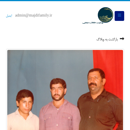
admin@majdifamily.ir
ایمیل
بازگشت به وبلاگ