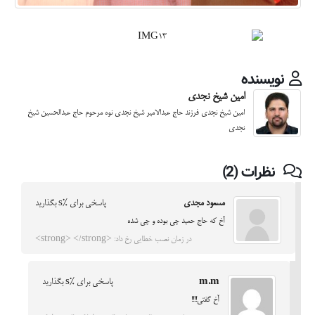
نویسنده
امین شیخ نجدی
امین شیخ نجدی فرزند حاج عبدالامیر شیخ نجدی نوه مرحوم حاج عبدالحسین شیخ
نجدی
نظرات (2)
مسعود مجدی
پاسخی برای %s بگذارید
آخ که حاج حمید چی بوده و چی شده
در زمان نصب خطایی رخ داد: <strong> </strong>
m.m
پاسخی برای %s بگذارید
آخ گفتی!!!!