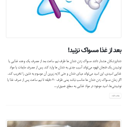
بعد از غذا مسواک نزنید!
دندانپزشکان هشدار دادند مسواک زدن دندان ها ظرف نیم ساعت بعد از مصرف یک وعده غذایی یا
نوشیدن یک فنجان قهوه می‌تواند آسیب جدی به دندان ها وارد کند. پس از مصرف مایعات یا مواد
غذایی اسیدی، این اسید می‌تواند مینای دندان و حتی لایه زیرین آن موسوم به دنتین را تخریب کند.
اگر زمان مسواک زدن دندان ها مناسب نباشد یعنی ظرف 20 دقیقه تا نیم ساعت پس از صرف غذا یا
نوشیدنی‌ها، اسید موجود در مواد غذایی به سطح عمیق‌تر...
بیشتر بدانید...