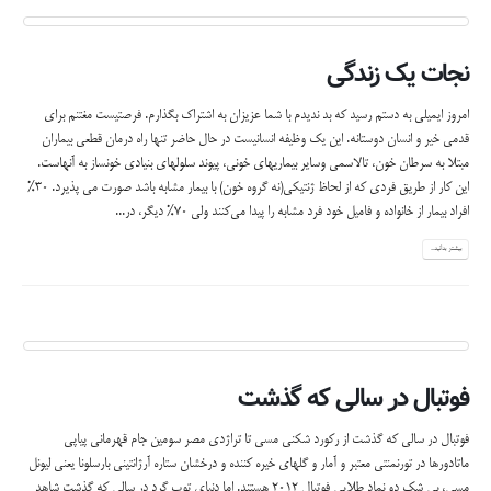
نجات یک زندگی
امروز ایمیلی به دستم رسید که بد ندیدم با شما عزیزان به اشتراک بگذارم. فرصتیست مغتنم برای
قدمی خیر و انسان دوستانه. این یک وظیفه انسانیست در حال حاضر تنها راه درمان قطعی بیماران
مبتلا به سرطان خون، تالاسمی وسایر بیماریهای خونی، پیوند سلولهای بنیادی خونساز به آنهاست.
این كار از طریق فردی که از لحاظ ژنتیکی(نه گروه خون) با بیمار مشابه باشد صورت می پذیرد. 30%
افراد بیمار از خانواده و فامیل خود فرد مشابه را پیدا می‌کنند ولی 70% دیگر، در...
بیشتر بدانید...
فوتبال در سالی که گذشت
فوتبال در سالی که گذشت از رکورد شکنی مسی تا تراژدی مصر سومین جام قهرمانی پیاپی
ماتادورها در تورنمنتی معتبر و آمار و گلهای خیره کننده و درخشان ستاره آرژانتینی بارسلونا یعنی لیونل
مسی، بی شک دو نماد طلایی فوتبال 2012 هستند. اما دنیای توپ گرد در سالی که گذشت شاهد