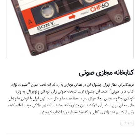
کتابخانه مجازی صوتی
فرهنگسرای عطار تهران جشنواره ای در فضای مجازی به راه انداخته تحت عنوان "جشنواره تولید
کتاب های صوتی". هدف این جشنواره تولید کتابخانه صوتی برای کودکان و نوجوانان، به ویژه
کودکان نابینا و همچنین ایجاد مرکزی برای حفظ قصه ها و متل های کهن ایران با گویش ها و زبان
های محلی ایران است.برای شرکت در این جشنواره کافیست در لینک زیر امادگی خود را اعلام کنید،
یکی از کتب پیششنهادی یا کتابی را که خود مدنظر دارید انتخاب کرده، در...
بیشتر بدانید...