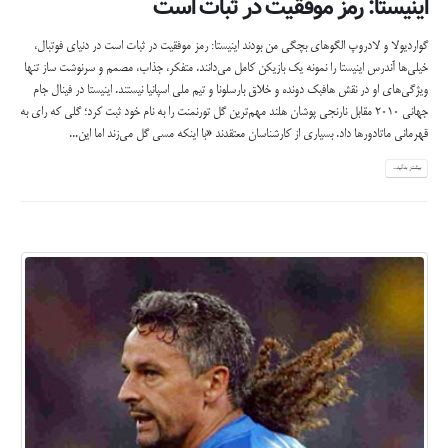
اينيستا: رمز موفقيت در ثبات است
گوارديولا و لادروپ الگوهاي بچگي من بودند اينيستا: رمز موفقيت در ثبات است در دنياي فوتبال،
خيلي‌ها آندرس اينيستا را نمونه يك بازيكن كامل مي‌دانند. متفكر، جذاب، مصمم و سرنوشت ساز تنها
ويژگي‌هاي او در نقش هافبك دونده و خلاق بارسلونا و تيم ملي اسپانيا نيستند. اينيستا در فينال جام
جهاني 2010 مقابل نارنجي پوشان هلند مهم‌ترين گل تورنمنت را به نام خود ثبت كرد؛ گلي كه راي به
قهرماني ماتادورها داد. بسياري از كارشناسان معتقدند «با اينكه مسي گل مي‌زند اما اين...
بیشتر بدانید...