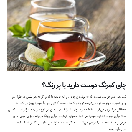
چای کمرنگ دوست دارید یا پر رنگ؟
شما هم جزو افرادی هستید كه به نوشیدن چای روزانه عادت دارند و اگر به هر دلیلی در طول روز
چای نخورند دچار سردرد می‌شوند. در واقع كاهش سطح کافئین بدن با سردرد بروز می‌كند اما
محققان فرانسوی می‌گویند فقط مصرف چای كمرنگ در درمان این نوع سردردها مؤثر است. گفتنی
است چای موجب تشدید سردرد می‌شود همچنین نوشیدن چای پررنگ زمینه بروز بی‌خوابی‌های
مزمن و ضعف اعصاب را فراهم می‌كند. البته اگر عادت به نوشیدن چای پررنگ و غلیظ دارید
نمی‌توانید به...