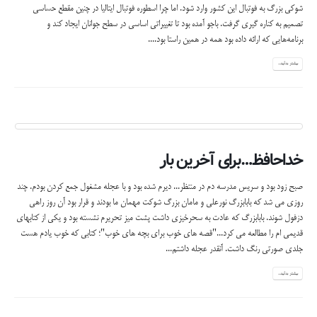
شوكي بزرگ به فوتبال اين كشور وارد شود. اما چرا اسطوره فوتبال ايتاليا در چنين مقطع حساسي
تصميم به كناره گيري گرفت. باجو آمده بود تا تغييراتي اساسي در سطح جوانان ايجاد كند و
برنامه‌هايي كه ارائه داده بود همه در همين راستا بود....
بیشتر بدانید...
خداحافظ…برای آخرین بار
صبح زود بود و سریس مدرسه دم در منتظر... دیرم شده بود و با عجله مشغول جمع کردن بودم. چند
روزی می شد که بابابزرگ نورعلی و مامان بزرگ شوکت مهمان ما بودند و قرار بود آن روز راهی
دزفول شوند. بابابزرگ که عادت به سحرخیزی داشت پشت میز تحریرم نشسته بود و یکی از کتابهای
قدیمی ام را مطالعه می کرد..."قصه های خوب برای بچه های خوب"؛ کتابی که خوب یادم هست
جلدی صورتی رنگ داشت. آنقدر عجله داشتم...
بیشتر بدانید...