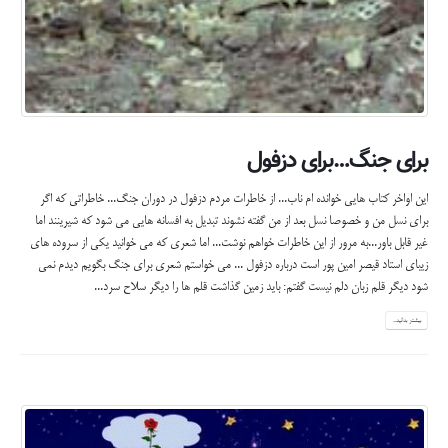
برای جنگ…برای دزفول
این اواخر کتاب هایی خوانده ام ناب... از خاطرات مردم دزفول در دوران جنگ... خاطراتی که اگر
برای نسل من و خصوصا نسل بعد از من گفته نشوند تبدیل به افسانه هایی می شود که شیرینند اما
غیر قابل باور...به مرور از این خاطرات خواهم نوشت... اما شعری که می خوانید یکی از سروده های
زیبای استاد قیصر امین پور است درباره دزفول ... مى خواستم شعرى براى جنگ بگویم دیدم نمى
شود دیگر قلم زبان دلم نیست گفتم: باید زمین گذاشت قلم ها را دیگر سلاح سرد...
بیشتر بدانید...