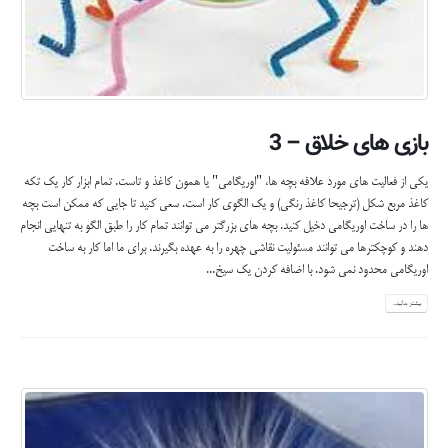
بازی های خلاق – 3
یکی از فعالیت های مورد علاقه بچه ها، "اوریگامی" یا همون کاغذ و تاست. تمام ابزار کار یک تکه
کاغذ مربع شکل (ترجیحا کاغذ رنگی) و یک الگوی کار است. سعی کنید تا جایی که ممکن است بچه
ها را در ساخت اوریگامی دخیل کنید. بچه های بزرگتر می توانند تمام کار را طبق الگو به تنهایی انجام
دهند و کوچکترها می توانند مسئولیت نقاشی چهره را به عهده بگیرند. برای ما اما کار به ساخت
اوریگامی محدود نمی شود. با اضافه کردن یک سیخ...
بیشتر بدانید...