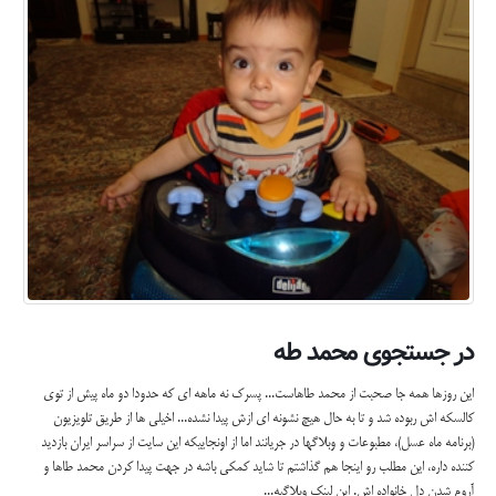
در جستجوی محمد طه
این روزها همه جا صحبت از محمد طاهاست... پسرک نه ماهه ای که حدودا دو ماه پیش از توی
کالسکه اش ربوده شد و تا به حال هیچ نشونه ای ازش پیدا نشده... اخیلی ها از طریق تلویزیون
(برنامه ماه عسل)، مطبوعات و وبلاگها در جریانند اما از اونجاییکه این سایت از سراسر ایران بازدید
کننده داره، این مطلب رو اینجا هم گذاشتم تا شاید کمکی باشه در جهت پیدا کردن محمد طاها و
آروم شدن دل خانواده اش. این لینک وبلاگیه...