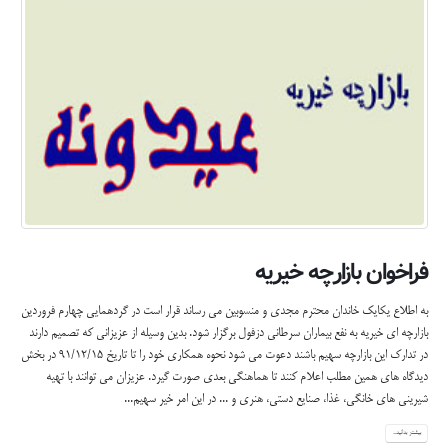
فراخوان بازارچه خیریه
به اطلاع یکایک خاندان محترم مجدی و منسوبین می رساند قرار است در گردهمایی چهارم فروردین
بازارچه ای خیریه به نفع بیماران سرطانی دزفول برگزار شود. بدین وسیله از عزیزانی که تصمیم دارند
در تدارک این بازارچه سهیم باشند دعوت می شود نحوه همکاری خود را تا تاریخ 91/12/15 در بخش
دیدگاه های همین مطلب اعلام کنند تا هماهنگی بعدی صورت گیرد. عزیزان می توانند با تهیه
شیرینی های خانگی، غذا، صنایع دستی، هنری و ... در این امر خیر سهیم...
بیشتر بدانید...