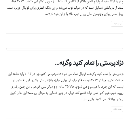
و در رنكينگ فيفا اسپانيا و آلمان بالاتر از انگليس نشسته‌اند. از سوي ديگر تيم منتخب 2012 فيفا،
تماما از بازيكناني تشكيل شده كه در اسپانيا توپ مي‌زنند و اين زنگ خطري براي فوتبال جزيره است.
ليونل مسي براي چهارمين سال پياپي توپ طلا را از آن خود كرد؛...
بیشتر بدانید...
نژادپرستی را تمام کنید وگرنه…
نژادپرستی را تمام کنید وگرنه... فوتبال تمام می شود « تعجب می کنم. چرا در 2013 باید شاهد این
حرکات باشیم. چرا در 2013 باید به فکر چاره ای برای مبارزه با نژادپرستی باشیم. این نخستین بار
نیست که این چیزها را میبینم و می شنوم. حالا 25 ساله ام و دیگر نمی خواهم با من چنین رفتاری
روبرو شوم. هیچ کس نمی تواند قانعم کند دوباره در چنین فضایی به میدان بروم...» این ها را کوین
پرینس بواتنگ می گوید؛ بازی ساز...
بیشتر بدانید...