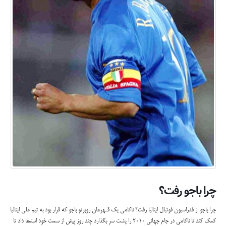
چرا باجو رفت؟
چرا باجو از فدراسيون فوتبال ايتاليا رفت؟ ناكامي يك قـهرمان روبرتو باجو كه قرار بود به تيم ملي ايتاليا
كمك كند تا ناكامي در جام جهاني 2010 را پشت سر بگذارد چند روز پيش از سمت خود استعفا داد تا