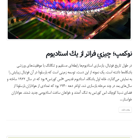
نوكمپ؛ چيزي فراتر از يك استاديوم
در طول تاريخ فوتبال، بازسازي استاديوم‌ها رابطه‌اي مستقيم و تنگانگ با موفقيت‌هاي ورزشي
باشگاه‌ها داشته است. يك نمونه از اين دست، توسعه زميني است كه بارسلونا در آن فوتبال زيبايش را
به نمايش مي‌گذارد. خانه اول باشگاه، استاديوم قديمي «لس كورتس» بود كه در سال 1922 ساخته و
سال‌هاي بعد در چند مرحله بازسازي شد. اواخر دهه 1940 بود كه تعدادي از هواداران بارسلونا از
فضاي نسبتا كوچك لس كورتس به تنگ آمدند و خواهان ساخت استاديومي جديد شدند. هواداران
خواستار...
بیشتر بدانید...