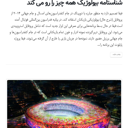
شناستامه بیولوژیک همه چیز را رو می کند
فيفا تصميم دارد به منظور مبارزه با دوپينگ در جام كنفدراسيون‌هاي امسال و جام جهاني 2014 از
پروفايل (شرح حال) بيولوژيكي بازيكنان استفاده كند. در بيانيه فدراسيون بين‌المللي فوتبال آمده
است:فيفا در حال بسط برنامه‌هايي براي معرفي اين ابزار جديد است كه شامل پروفايل استروييدي
مي‌شود. اين پروفايل دربرگيرنده نمونه ادرار و خون تمام بازيكناني است كه در جام كنفدراسيون‌ها و
جام جهاني برزيل حضور دارند. نمونه‌ها در جريان بازي يا خارج از آن گرفته مي‌شوند. فيفا پروژه
پايلوت اين برنامه را...
بیشتر بدانید...