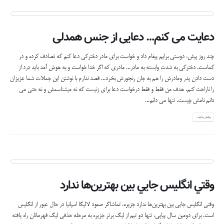
دعایت می کنم… دعایی از جنس همدلی
چند روز پیش، دوستی برایم پیغام داد و خواست برای مادر دخترکی دعا کنم که تصادف کرده و در
کماست. دخترکی به شدت وابسته به مادر... مادری که اگر خدا خواست و به هوش آمد باید درد از
دست دادن پدر ومادرش را هم به جان رنجورش بخرد... قصد ندارم با نوشتن این جملات شما عزیزان
را ناراحت کنم. هدف من فقط و فقط درخواست دعا برای زنیست که نه میشناسمش و نه حتی می
دانم نامش چیست. تنها می دانم...
بیشتر بدانید...
وقتي انگليس جايي بين بهترين‌ها ندارد
وقتي انگليس جايي بين بهترين‌ها ندارد جزيره، تماشاگر صعود لاليگا اسپانيا در حال عبور از انگليس
است. براي دومين سال پياپي، تنها دو تيم از ليگ برتر جزيره به مرحله حذفي ليگ قهرمانان راه يافته