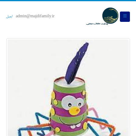
admin@majdifamily.ir
ایمیل