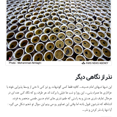
نذر از نگاهی دیگر
این شبها شبهای امام حسینه... کافیه فقط کمی گوشهات رو تیز کنی تا حتی از وسط پذیرایی خونه با
عزاداری ها همراه بشی... این روزا و شب ها خیلی با برکت اند هر طرف رو که نگاه کنی عده ای در
هرحال تعارف نذری هستن و به راستی که طعم نذری های امام حسین طعمی منحصر به فرده.
انشاءالله که نذرشون قبول باشه اما وقتی این تصاویر رو می بینم این سوال تو ذهنم شکل می گیره :
آیا تنها راه نذر کردن و نذر...