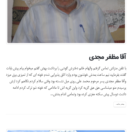
آقا مظفر مجدی
با تلفن منزلش تماس گرفتم والهام خانم دخترش گوشی را برداشت بهش گفتم میخوام بیام پیش بابات
گفتند بفرمایید نیم ساعت بعدش خونشون بودم وارد اتاق پذیرایی شدم خونه ای که از تمیزی برق میزد
وآقا مظفر مجدی پسر مرحوم محمد علی روی مبل نشسته بود وقتی سلام کردم نگاهم کرد ازش
پرسیدم منو میشناسی هق هق گریه کرد واین گریه اش تا مادامی که خونه شو ترک کردم ادامه
داشت دوسال پیش سکته مغزی کرده بود وتمامی اندام بدنش...
بیشتر بدانید...