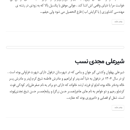
خواست مرا با دنیای واقعی اش اشنا کند . جوانی موفق با پتانسیل بالا که به زودی در رشته ی
مهندسی کشاورزی ( با گرایش اب ) فارغ التحصیل می شود ولی حیفم...
بیشتر بدانید...
شیرعلی مجدی نسب
شیرعلی پهلوان وکشتی گیر جوان و بنامی که در شهرستان دزفول دارای شهرت فراوانی بوده است .
او در سال 1306 در دزفول به دنیا آمد.پدر او ابراهیم و مادرش فاطمه شیخ کرم (پدر و مادرش پسر
خاله ودختر خاله بوده اند)و او فرزند ارشد خانواده که دارای دو برادر به نام صفرعلی(در کودکی فوت
کرده)و رحیم و دو خواهر به نام های هاجر(همسر حسن زرگر) و ربابه(همسر حسن شیخ نجدی)بوده
است. شغل او قصابی و دامپروری بوده که مغازه...
بیشتر بدانید...