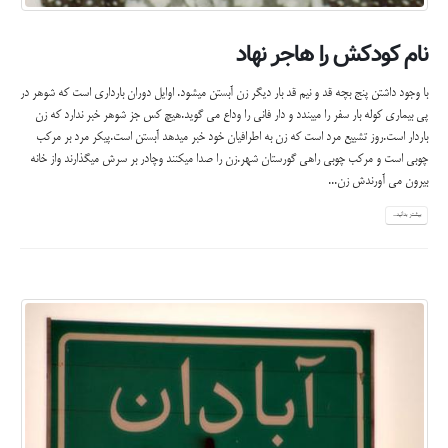
نام کودکش را هاجر نهاد
با وجود داشتن پنج بچه قد و نیم قد بار دیگر زن آبستن میشود. اوایل دوران بارداری است که شوهر در
پی بیماری کوله بار سفر را میبندد و دار فانی را وداع می گوید.هیچ کس جز شوهر خبر ندارد که زن
باردار است.روز تشییع مرد است که زن به اطرافیان خود خبر میدهد آبستن است.پیکر مرد بر مرکب
چوبی است و مرکب چوبی راهی گورستان شهر.زن را صدا میکنند وچادر بر سرش میگذارند واز خانه
بیرون می آورندش زن...
بیشتر بدانید...