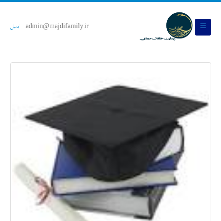
admin@majdifamily.ir
ایمیل