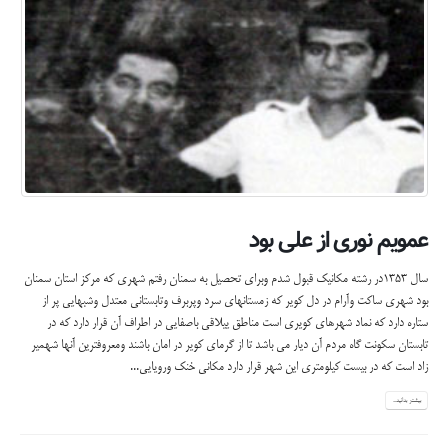
عمویم نوری از علی بود
سال 1353در رشته مکانیک قبول شدم وبرای تحصیل به سمنان رفتم شهری که مرکز استان سمنان
بود شهری ساکت وآرام در دل کویر که زمستانهای سرد وپربرف وتابستانی معتدل وشبهایی پر از
ستاره دارد که نماد شهرهای کویری است مناطق ییلاقی باصفایی در اطراف آن قرار دارد که در
تابستان سکونت گاه مردم آن دیار می باشد تا از گرمای کویر در امان باشند ومعروفترین آنها شهمیر
زاد است که در بیست کیلومتری این شهر قرار دارد مکانی خنک ورویایی...
بیشتر بدانید...