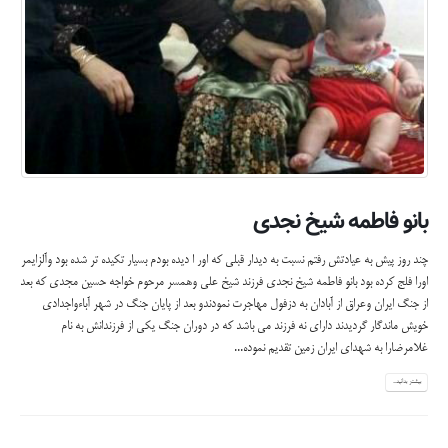
بانو فاطمه شیخ نجدی
چند روز پیش به عیادتش رفتم نسبت به دیدار قبلی که اور ا دیده بودم بسیار تکیده تر شده بود وآلزایمر
اورا فلج کرده بود بانو فاطمه شیخ نجدی فرزند شیخ علی وهمسر مرحوم خواجه حسین مجدی که بعد
از جنگ ایران وعراق از آبادان به دزفول مهاجرت نمودندو بعد از پایان جنگ در شهر آباءواجدادی
خویش ماندگار گردیدند دارای نه فرزند می باشد که در دوران جنگ یکی از فرزندانش به نام
غلامرضارا به شهدای ایران زمین تقدیم نموده...
بیشتر بدانید...