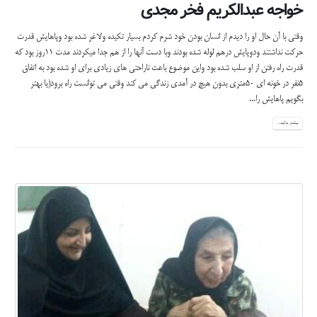
خواجه عبدالکریم فخر مجدی
وقتی با آن حال او را دیدم از انسان بودن خود شرم کردم بسیار تکیده ولاغر شده بود وپاهایش قدرت
حرکت نداشتند ودوپایش درهم لوله شده بودند وبا دست آنها را از هم جدا میکردند مدت 11روز بود که
قدرت راه رفتن از او سلب شده بود واین موضوع باعث ناراحتی های زیادی برای او شده بود به اتفاق
5نفر در خونه ای 50متری بدون هیچ در آمدی زندگی می کند وقتی می توانست راه برود(یا بهتر
بگویم پاهایش را...
بیشتر بدانید...