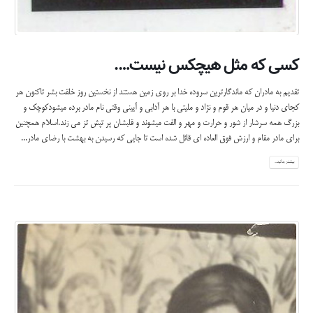
کسی که مثل هیچکس نیست….
تقدیم به مادران که ماندگارترین سروده خدا بر روی زمین هستند از نخستین روز خلقت بشر تاکنون هر
کجای دنیا و در میان هر قوم و نژاد و ملیتی با هر آدابی و آیینی وقتی نام مادر برده میشودکوچک و
بزرگ همه سرشار از شور و حرارت و مهر و الفت میشوند و قلبشان پر تپش تز می زند.اسلام همچنین
برای مادر مقام و ارزش فوق العاده ای قائل شده است تا جایی که رسیدن به بهشت با رضای مادر...
بیشتر بدانید...