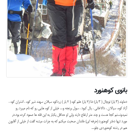
بانوی کوهنورد
دماوند (3 بار) توچال ( 3 بار) دنا (2 بار) علم کوه ( 2 بار ) زردکوه سبلان سهند شیر کوه ، اشتران کوه ،
آزاد کوه، سیالان ، دالاخانی ، یال کبود ، سول برنجه و... خیلی از کوه هایی رو که نام میبرد رو
نمیدونستم کجا هست و چند متر ارتفاع دارند ولی او حداقل یکبار به این قله ها صعود کرده بود.در
مورد تنها دختر کوهنورد (حرفه ای) خاندان صحبت میکنم که به جرات میشه گفت از خیلی از آقایون
هم در رشته کوهنوردی جلو...