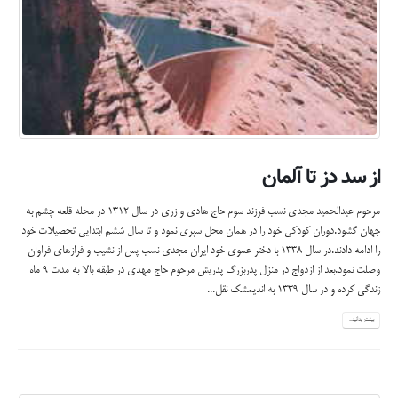
از سد دز تا آلمان
مرحوم عبدالحمید مجدی نسب فرزند سوم حاج هادی و زری در سال 1312 در محله قلعه چشم به
جهان گشود.دوران کودکی خود را در همان محل سپری نمود و تا سال ششم ابتدایی تحصیلات خود
را ادامه دادند.در سال 1338 با دختر عموی خود ایران مجدی نسب پس از نشیب و فرازهای فراوان
وصلت نمود.بعد از ازدواج در منزل پدربزرگ پدریش مرحوم حاج مهدی در طبقه بالا به مدت 9 ماه
زندگی کرده و در سال 1339 به اندیمشک نقل...
بیشتر بدانید...