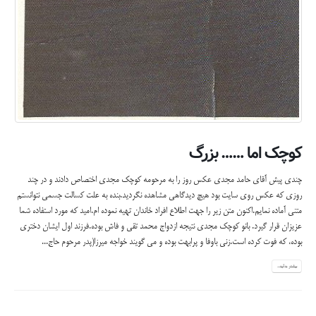
کوچک اما …… بزرگ
چندی پیش آقای حامد مجدی عکس روز را به مرحومه کوچک مجدی اختصاص دادند و در چند
روزی که عکس روی سایت بود هیچ دیدگاهی مشاهده نگردید.بنده به علت کسالت جسمی نتوانستم
متنی آماده نمایم.اکنون متن زیر را جهت اطلاع افراد خاندان تهیه نموده ام.امید که مورد استفاده شما
عزیزان قرار گیرد. بانو کوچک مجدی نتیجه ازدواج محمد تقی و فاش بوده.فرزند اول ایشان دختری
بوده، که فوت کرده است.زنی باوفا و پرابهت بوده و می گویند خواجه میرزا(پدر مرحوم حاج...
بیشتر بدانید...