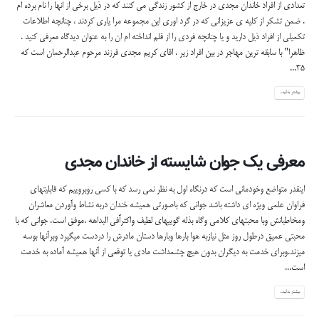
تعدادی از افراد خاندان مجدی در خارج از کشور زندگی می کنند که در ذیل برخی از انها را نام برده ام
. ضمن تشکر از کلیه ی عزیزانی که در گرد اوری این مجموعه مرا یاری کردند ، چنانچه اطلاعات
تکمیلی از افراد ذیل دارید و یا چنانچه فردی را از قلم انداخته ام ان را به عنوان دیدگاه معرفی کنید .
ظاهرا" با سابقه ترین مهاجر در بین افراد زیر ، اقای کریم مجدی فرزند مرحوم عبدالرحمان است که
35...
بیشتر بدانید...
معرفی یک جوان شایسته از خاندان مجدی
اینقدر متواضع وخودمانی است که درنگاه اول به نظر نمی رسد که با کسی روبروییم که قابلیتهای
فراوان علمی ویژه ای داشته باشد جوانی که باصورتی همیشه خندان دربه نشاط وآوردن معاشران
ومخاطبانش وبا محبتهای کلامی وگاه بذله گوییهای لطیف واکثراًفی البداهه ،موفق است. جوانی که با
محبتی عمیق درطول روز مثل نیازبه هوا بارها وبارها دستان مادرش را دردست میگیرد وبرآنها بوسه
میزند.وبرای خدمت به دیگران بدون هیچ چشمداشت مادی یا توقعی از آنها همیشه آماده به خدمت
است...
بیشتر بدانید...