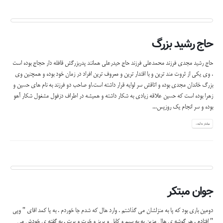
حاج رشید بزرگ
حاج رشید مجدی فرزند محمدعلی فرزند حاج حیدرعلی همانند پدربزرگش قافله دار حجاج بوده است
. وی یکی از ثروت مند ترین و با اقتدار ترین و معروف ترین افراد در زمان خود بوده و همچنین وی
بزرگ خاندان مجدی بوده و اتاقش سر لوایه قرار داشته است.او صاحب دو فرزند به نام های حسین و
زهرا بوده است که حسین علاقه زیادی به شکار داشته و همیشه در اطراف دزفول مشغول شکار آهو
بوده و سر انجام یک روزپس...
بیشتر بدانید...
جوان مبتکر
دومین باری بود که پا به منزلشان می گذاشتم . وارد هال که شدم جا خوردم . به یا کمد اقای " وپی
" افتادم . هر گوشه ی هال مزین به به سیم و کابل و پریز و خرت و پرت . به گفته ی خودش می