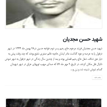
شهید حسن مجدیان
شهید حسن مجدیان فرزند مرحوم حاج رحیم پسر دوم خواجه حسین در28 بهمن ماه ۱۳۴۴ در شهر
دزفول پا به عرصه و جود گذاشت مادر ایشان حاجیه خانم صغری شفیع بودند که چند وقت پیش به
دیار حق شتاف. شغل حاج رحیم قصابی بوده و بعد از چندین سال زندگی در شهر دزفول به شهر شوش
دانیال نقل مکان کردند. در تاریخ ۹ مهر ماه ۵۹ که صدای مهیب توپهای عراق در شهر شهیدان
گمنام شوش شنیده شد و زن و...
بیشتر بدانید...