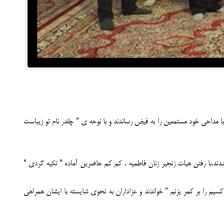
 مداحی خود مستمعین را به فیض رساندند و با نوحه ی ” چقدر نام تو زیباست
شدند.با رفتن هیات زنجیر زنان فاطمیه ، کم کم حاضرین آماده ” تکیه گردی ”
یم را بر کمر یزنم ” خواندند و عزاداران به نحوی شایسته با ایشان همراهی