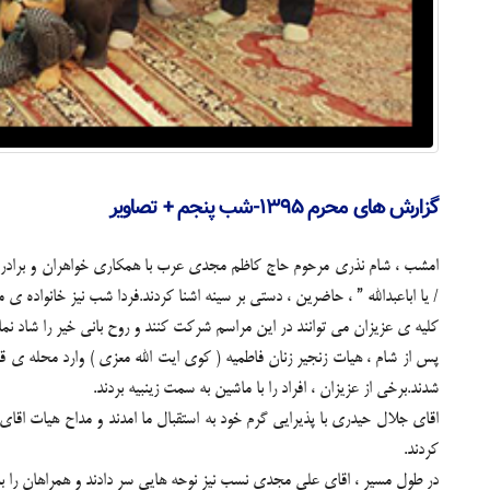
گزارش های محرم ۱۳۹۵-شب پنجم + تصاویر
امشب ، شام نذری مرحوم حاج کاظم مجدی عرب با همکاری خواهران و برادران ان
/ یا اباعبدالله ” ، حاضرین ، دستی بر سینه اشنا کردند.فردا شب نیز خانواده 
کلیه ی عزیزان می توانند در این مراسم شرکت کنند و روح بانی خیر را شاد نمای
پس از شام ، هیات زنجیر زنان فاطمیه ( کوی ایت الله معزی ) وارد محله ی قل
شدند.برخی از عزیزان ، افراد را با ماشین به سمت زینبیه بردند.
اقای جلال حیدری با پذیرایی گرم خود به استقبال ما امدند و مداح هیات اقا
کردند.
در طول مسیر ، اقای علی مجدی نسب نیز نوحه هایی سر دادند و همراهان را به