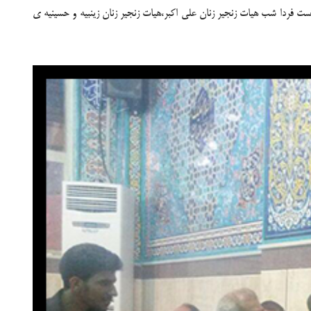
 است فردا شب هیات زنجیر زنان علی اکبر،هیات زنجیر زنان زینبیه و حسینیه ی