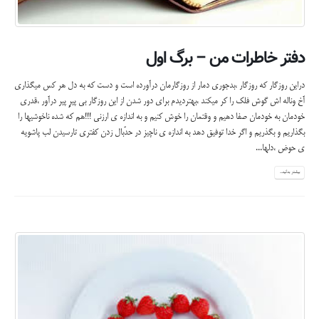
دفتر خاطرات من – برگ اول
دراین روزگار که روزگار ،بدجوری دمار از روزگارمان درآورده است و دست که به دل هر کس میگذاری
آخ وناله اش گوش فلک را کر میکند ،بهتردیدم برای دور شدن از این روزگار بی پیرِِ پیر درآور ،قدری
خودمان به خودمان صفا دهیم و وقتمان را خوش کنیم و به اندازه ی ارزنی !!!هم که شده ناخوشیها را
بگذاریم و بگذریم و اگر خدا توفیق دهد به اندازه ی ناچیز در حدّبال زدن کفتری تارسیدن لب پاشویه
ی حوض ،دلها...
بیشتر بدانید...