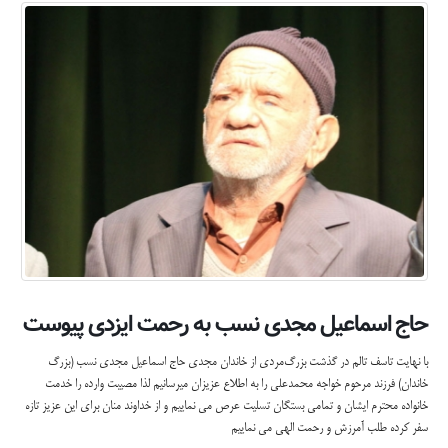
حاج اسماعیل مجدی نسب به رحمت ایزدی پیوست
با نهایت تاسف تالم در گذشت بزرگ‌مردی از خاندان مجدی حاج اسماعیل مجدی نسب (بزرگ
خاندان) فرزند مرحوم خواجه محمدعلی را به اطلاع عزیزان میرسانیم لذا مصیبت وارده را خدمت
خانواده محترم ایشان و تمامی بستگان تسلیت عرص می نماییم و از خداوند منان برای این عزیز تازه
سفر کرده طلب آمرزش و رحمت الهی می نماییم