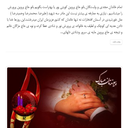
تمام خاندان مجدی و وابستگان بانو حاج پروین کویتی پور یا بهتراست بگویم بانو حاج پروین پرورش
را میشناسیم . نیازی به معارفه ی بیشتر نیست این مادر سه شهید (علیرضا ،محمدرضا وحمیدرضا )
مثل خورشیدی در آسمان افتخارات نه تنها خاندان که کشورعزیزمان ایران میدرخشد.این روزها خدا با
دادن هدیه ای کوچک و لطیف به خانواده ی پرورش نور و شادی عطا کرده و نوه ی حاج مژگان خانم
و نتیجه ی حاج پروین مایه ی سرور وشادی دلهای...
بیشتر بدانید...