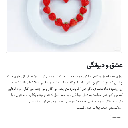
عشق و دیوانگی
روزی همه فضابل و تباهی ها دور هم جمع شدند خسته تر و کسل تر از همیشه. آنها از بیکاری خسته
و کسل شده بودند. ناگهان ذکاوت ایستاد و گفت: بیایید یک بازی بکنیم؛. مثلا" قایم باشک؛ همه از
این پیشنهاد شاد شدند دیوانگی فورا" فریاد زد من چشم می گذارم من چشم می گذارم. و از آنجایی
که هیچ کس نمی خواست به دنبال دیوانگی برود همه قبول کردند او چشم بگذارد و به دنبال آنها
بگردد. دیوانگی جلوی درختی رفت و چشمهایش را بست و شروع کرد به شمردن
....یک...دو...سه...چهار... همه رفتند...
بیشتر بدانید...