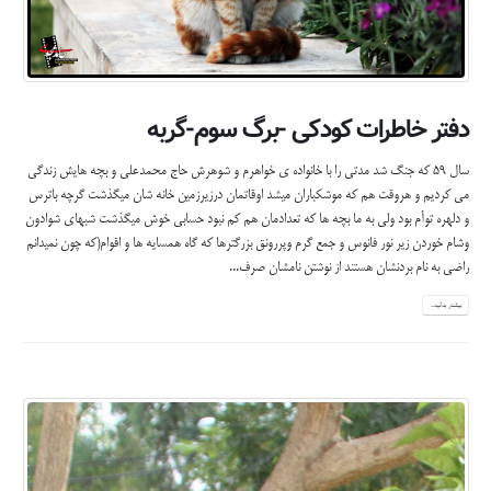
دفتر خاطرات کودکی -برگ سوم-گربه
سال 59 که جنگ شد مدتی را با خانواده ی خواهرم و شوهرش حاج محمدعلی و بچه هایش زندگی
می کردیم و هروقت هم که موشکباران میشد اوقاتمان درزیرزمین خانه شان میگذشت گرچه باترس
و دلهره توأم بود ولی به ما بچه ها که تعدادمان هم کم نبود حسابی خوش میگذشت شبهای شوادون
وشام خوردن زیر نور فانوس و جمع گرم وپررونق بزرگترها که گاه همسایه ها و اقوام(که چون نمیدانم
راضی به نام بردنشان هستند از نوشتن نامشان صرف...
بیشتر بدانید...