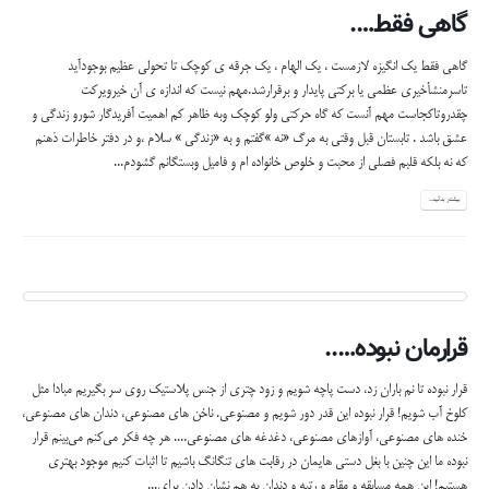
گاهی فقط….
گاهی فقط یک انگیزه لازمست ، یک الهام ، یک جرقه ی کوچک تا تحولی عظیم بوجودآید
تاسرمنشأخیری عظمی یا برکتی پایدار و برقرارشد.مهم نیست که اندازه ی آن خیرویرکت
چقدروتاکجاست مهم آنست که گاه حرکتی ولو کوچک وبه ظاهر کم اهمیت آفریدگار شورو زندگی و
عشق باشد . تابستان قبل وقتی به مرگ «نه »گفتم و به «زندگی » سلام ،و در دفتر خاطرات ذهنم
که نه بلکه قلبم فصلی از محبت و خلوص خانواده ام و فامیل وبستگانم گشودم...
بیشتر بدانید...
قرارمان نبوده…..
قرار نبوده تا نم باران زد، دست پاچه شویم و زود چتری از جنس پلاستیک روی سر‌ بگیریم مبادا مثل
کلوخ آب شویم! قرار نبوده این قدر دور شویم و مصنوعی. ناخن های مصنوعی، دندان های مصنوعی،
خنده های مصنوعی، آواز‌های مصنوعی، دغدغه های مصنوعی.... هر چه فكر می‌کنم می‌بینم قرار
نبوده ما این چنین با بغل دستی هایمان در رقابت های تنگانگ باشیم تا اثبات کنیم موجود بهتری
هستیم! این همه مسابقه و مقام و رتبه و دندان به هم نشان دادن برای...