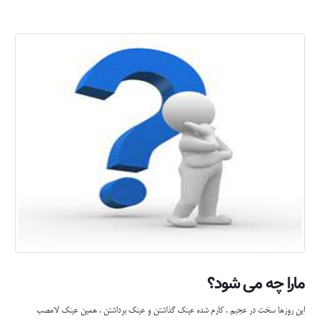
مارا چه می شود؟
این روزها سخت در عجبم . کارم شده عینک گذاشتن و عینک برداشتن . همین عینک لامصب