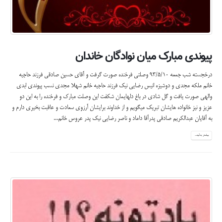
پیوندی مبارک میان نوادگان خاندان
درخجسته شب جمعه 93/5/10 وصلتی فرخنده صورت گرفت و آقای حسین صادقی فرزند حاجیه
خانم ملکه مجدی و دوشیزه انیس رضایی نیک فرزند حاجیه خانم شهلا مجدی نسب پیوندی ابدی
والهی صورت یافت و گل شادی در باغ دلهایمان شکفت این وصلت مبارک و فرخنده را به این دو
عزیز و نیز خانواده هایشان تبریک میگویم و از خداوند برایشان آرزوی سعادت و عاقبت بخیری دارم و
به آقایان عبدالکریم صادقی پدرآقا داماد و ناصر رضایی نیک پدر عروس خانم...
بیشتر بدانید...