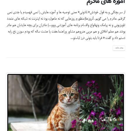
آموزه های مادرم
از سر بچگی و به قول خودش« نادونی» معنی توصیه ها و آموزه هایش را نمی فهمیدم یا جدی نمی
گرفتم .مادرم را می گویم .آنروزها(منظورم روزهایی که نه ماهواره بود نه اینترنت نه شبکه های متعدد
تلویزیونی و نه پیامک ونهانواع واقسام برنامه های آموزشی ووو...) مادران برای بچه هایشان هم مادر
بودند هم معلم اخلاق و هم مربی هنروهم مشاور وراهنما.هفت یا هشت ساله که بودم سوزن نخ رابه
دستم داد و گفت:« فردا باید بتونی درز لباستو...
بیشتر بدانید...