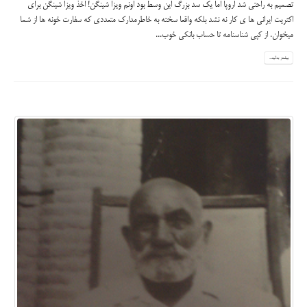
تصميم به راحتى شد اروپا اما يك سد بزرگ اين وسط بود اونم ويزا شينگن! اخذ ويزا شينگن براى
اكثريت ايرانى ها ى كار نه نشد بلكه واقعا سخته به خاطرمدارك متعددى كه سفارت خونه ها از شما
ميخوان. از كپى شناسنامه تا حساب بانكى خوب...
بیشتر بدانید...