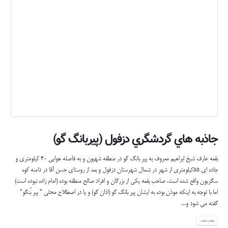
آشنایی با محله خیمه کشون
محله خیمه کشون ؛ از محله های اطراف پل باستانی ؛ در محل فعلی کوچه و کوی آیت الله نبوی قرار
داشته که نام فعلی این محل ؛کوچه کاروان است . چون در سالهای گذشته که وسائل پخت و پز فعلی
از قبیل گاز و برق و غیره نبود و دیگ و طبخ مردم به وسیله هیزم و بعضا" هم با پهین خشک شده گاو
و گاومیش و الاغ؛ انجام می شد؛ عده ای از مردم ار راه جمع آوری و...
بیشتر بدانید...