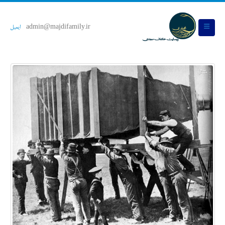
admin@majdifamily.ir
ایمیل