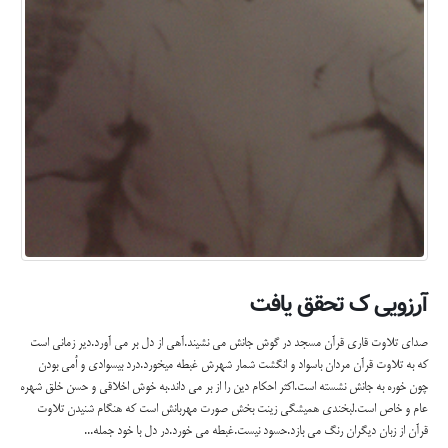
آرزویی ک تحقق یافت
صدای تلاوت قاری قرآن مسجد در گوش جانش می نشیند.آهی از دل بر می آورد.دیر زمانی است
که به تلاوت قرآن مردان باسواد و انگشت شمار شهرش غبطه میخورد.درد بیسوادی و اُمی بودن
چون خوره به جانش نشسته است.اکثر احکام دین را از بر می داند.به خوش اخلاقی و حسن خلق شهره
عام و خاص است.لبخندی همیشگی زینت بخش صورت مهربانش است که هنگام شنیدن تلاوت
قرآن از زبان دیگران رنگ می بازد.حسود نیست.غبطه می خورد.در دل با خود جمله...