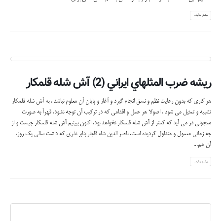
بیشتر بدانید...
ريشه ضرب المثلهاي ايراني (2) آش شله قلمكار
هر کاری که بدون رعایت نظم و نسق انجام گیرد و آغاز و پایان آن معلوم نباشد ، به آش شله قلمکار
تشبیه و تمثیل می شود . اصولا هر عمل و اقدامی که در ترکیب آن توجه نشود، قهرأ به صورت
معجونی در می آید که کمتر از آش شله قلمکار نخواهد بود. اکنون ببینیم آش شله قلمکار چیست و از
چه زمانی معمول و متداول گردیده است. ناصر الدین شاه قاجار بنابر نذری که داشت سالی یک روز،
آن هم...
بیشتر بدانید...