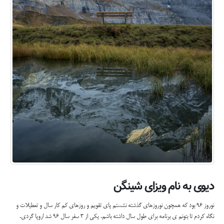
دیوی به نام ویزای شینگن
نوروز ٩٦ بود كه همچون نوروزهاى گذشته نشستم پاى تقويم و روزهاى كم كار سال و تعطيلات و
نگاه كردم تا بتونم ى برنامه براى طول سال داشته باشم. يكى از ٣ سفر سال ٩٦ شد اروپا گردى.