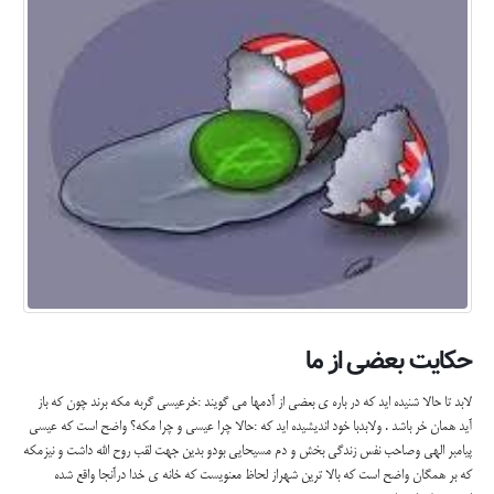
حکایت بعضی از ما
لابد تا حالا شنیده اید که در باره ی بعضی از آدمها می گویند :خرعیسی گربه مکه برند چون که باز
آید همان خر باشد . ولابدبا خود اندیشیده اید که :حالا چرا عیسی و چرا مکه؟ واضح است که عیسی
پیامبر الهی وصاحب نفس زندگی بخش و دم مسیحایی بودو بدین جهت لقب روح الله داشت و نیزمکه
که بر همگان واضح است که بالا ترین شهراز لحاظ معنویست که خانه ی خدا درآنجا واقع شده