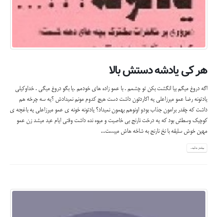
هر کی یادشه دستش بالا
اگه دروغ میگم بیا انگشت بکن تو چشمم . با عمو زاده های خودمم .یا بگو دروغ میگی . خداوکیلی
یادتونه رضا عمو میرزاعلی یه اکاردئون داشت دست هیچ کدوم مونم نمیدادش ؟یه سه چرخه هم
داشت که چقدر برامون جذاب بودو اونوهم بهمون نمیداد؟ یادتونه خونه ی عمو میرزاعلی یه باغچه ی
کوچیک وسطش بود که یه درخت نارنج بی خاصیت و میوه نده داشت وقتی ایام عید میشد زن عمو
مهین خوش سلیقه با نخ نارنج به شاخه هاش میبست...
بیشتر بدانید...