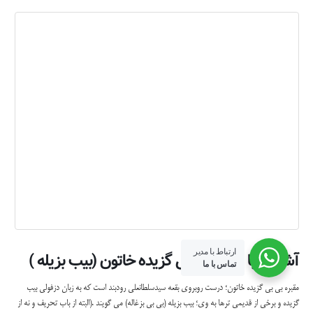
سخنان آموزنده بزرگان
امام صادق (ع) می فرماید: صلاح حال التعایش و التعاشر ملا مکیال ثلثاه فطنته و ثلثه تغافل . ترجمه
: اصلاح وضع زندگی و معاشرت با پیمانه ای انجام می شود که دو سوم آن هوشیاری است و یک
سوم آن بی اعتنائی و تغافل ! هیچ کاری بدون مطالعه و نقشه و هوشیاری سر نمی گیرد . همچنین
هیچ کاری بدون بی اعتنائی هم به سامان نمی رسد. به تعبیر بهتر و روشنتر : اگر ما بخواهیم بدون
مطالعه و دقت کار کنیم مواجه...
ارتباط با مدیر
تماس با ما
بیشتر بدانید...
تمامی حقوق این وبسایت متعلق به وبسایت رسمی خاندان مجدی می باشد