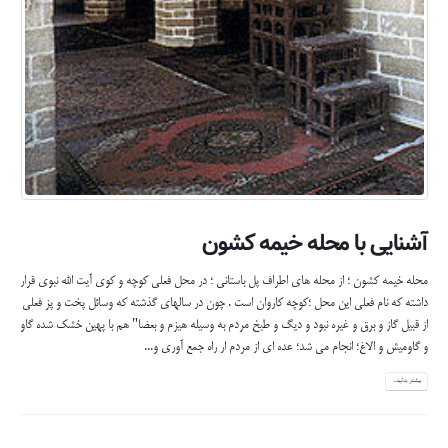
مقبره بی بی گزیده خاتون؛ درست روبروی بقعه سیدسلطانعلی رودبند است که به زبان دزفولی بیب
گزیده و برخی از قدیمی ترها به وی؛ بیب بزیله (بی بی بزغاله) می گویند .(البته از باب تحریف و نه از
بابت تخفیف و استهزا). بی بی گزیده خاتون؛ دختر سید سلطانعلی رودبند سیاهپوش است و به نحوی
که در کتاب مجمع الابرار و تذکره الاخیار سید عبداله داعی و همچنین دیار شهریاران دکتر احمد
اقتداری آمده است؛ هر کس را اولاد نشود و...
بیشتر بدانید...