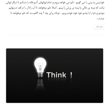
خوشبینی بد بینی را می گویم . دلم می خواهد بروم و تمام لیوانهای آشپزخانه را بشکنم تا دیگر لیوانی
نباشد که نیمه ی خالی یا نیمه ی پرش را ببینم . اصلا دلم میخواهد تا آب زلال را درکف دستهایم
بنوشم و دنیا را با چشم خود خود خودم ببینم . عینک برای چه ؟ چند گاهیست که دلم میخواهد تا
میشد...
بیشتر بدانید...