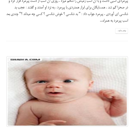
طنزستان 1
توﻱ ﻓﺮﻭﺩﮔﺎﻩ ﻳﮑﻲ ﺑﻮﺩ ﮐﻪ ﭘﺸﺖ ﺳﺮﻡ ﺳﻴﮕﺎﺭ ﻣﻲﮐﺸﻴﺪ . ﻳﮑﻲ ﺩﻳﮕﻪ ﺭﻓﺖ ﺟﻠﻮ ﮔﻔﺖ: - ﺑﺨﺸﻴﺪ ﺁﻗﺎ !...
ﺷﻤﺎ ﺭﻭﺯﻱ ﭼﻨﺪ ﺗﺎ ﺳﻴﮕﺎﺭ ﻣﻲﮐﺸﻴﻦ ... ؟ ! - ﻃﺮﻑ ﺟﻮﺍﺏ ﺩﺍﺩ: ﻣﻨﻈﻮﺭ؟ - ﻣﻨﻈﻮﺭ ﺍﻳﻨﮑﻪ ﺍﮔﻪ ﭘﻮﻝ ﺍﻳﻦ
ﺳﻴﮕﺎﺭﺍ ﺭﻭ ﺟﻤﻊ ﻣﻲﮐﺮﺩﻳﻦ، ﺑﻪ ﺍﺿﺎﻓﻪﻱ ﭘﻮﻟﻲ ﮐﻪ ﺑﻪ ﺧﺎﻃﺮ ﺳﻼﻣﺘﻴﺘﻮﻥ ﺧﺮﺝ ﺩﻭﺍ ﻭ ﺩﮐﺘﺮ ﻣﻲﮐﻨﻴﻦ، ﺍﻻﻥ
ﺍﻭﻥ ﻫﻮﺍﭘﻴﻤﺎﻳﻲ ﮐﻪ ﺍﻭﻧﺠﺎﺳﺖ ﻣﺎﻝ ﺷﻤﺎ ﺑﻮﺩ !... ﻃﺮﻑ ﺑﺎ ﺧﻮﻧﺴﺮﺩﻱ ﺟﻮﺍﺏ ﺩﺍﺩ: - ﺗﻮ ﺳﻴﮕﺎﺭ ﻣﻲﮐﺸﻲ؟ -
ﻧﻪ ! - ﻫﻮﺍﭘﻴﻤﺎ ﺩﺍﺭﻱ؟ - ﻧﻪ ! - ﺑﻪ ﻫﺮ ﺣﺎﻝ ﻣﺮﺳﻲ ﺑﺎﺑﺖ ﻧﺼﻴﺤﺘﺖ ... ﺿﻤﻨﺎً ﺍﻭﻥ...
بیشتر بدانید...