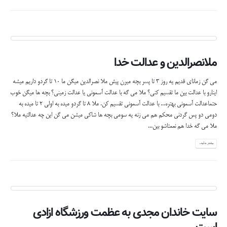
ملانصرالدین و عدالت خدا
می گن زمانای قدیم یه روز ۳ تا پسر بچه میرن پیش ملا نصرالدین میگن ما ۱۰ تا گردو داریم میشه
اینارو با عدالت بین ما تقسیم کنی؟ ملا می گه با عدالت آسمونی یا عدالت زمینی؟ بچه ها میگن خوب
حتماعدالت آسمونی بهتره... با عدالت آسمونی تقسیم کن. ملا ۸ تا گردو میده به اولی ۲ تا میده به
دومی دو پس گردنی محکم هم می زنه یه سومی بچه ها شاکی میشن می گن این چه عدالتیه ملا؟
ملا می گه خدا هم نعمتاشو بین...
بیشتر بدانید...
سایت خاندان مجدی به عظمت ورزشگاه ازادی