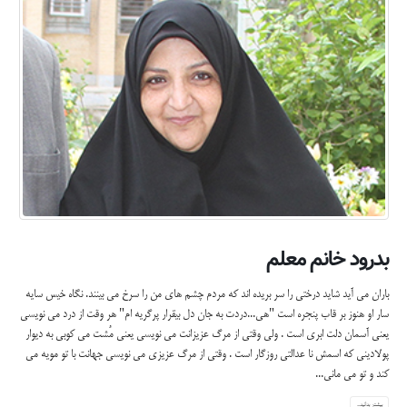
بدرود خانم معلم
باران می آید شاید درختی را سر بریده اند که مردم چشم های من را سرخ می بینند. نگاه خیس سایه
سار او هنوز بر قاب پنجره است "هی...دردت به جان دل بیقرار پرگریه ام" هر وقت از درد می نویسی
یعنی آسمان دلت ابری است . ولی وقتی از مرگ عزیزانت می نویسی یعنی مُشت می کوبی به دیوار
پولادینی که اسمش نا عدالتی روزگار است . وقتی از مرگ عزیزی می نویسی جهانت با تو مویه می
کند و تو می مانی...
بیشتر بدانید...