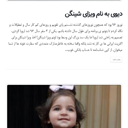
دیوی به نام ویزای شینگن
نوروز ٩٦ بود كه همچون نوروزهاى گذشته نشستم پاى تقويم و روزهاى كم كار سال و تعطيلات و
نگاه كردم تا بتونم ى برنامه براى طول سال داشته باشم. يكى از ٣ سفر سال ٩٦ شد اروپا گردى.
تصميم به راحتى شد اروپا اما يك سد بزرگ اين وسط بود اونم ويزا شينگن! اخذ ويزا شينگن براى
اكثريت ايرانى ها ى كار نه نشد بلكه واقعا سخته به خاطرمدارك متعددى كه سفارت خونه ها از شما
ميخوان. از كپى شناسنامه تا حساب بانكى خوب...
بیشتر بدانید...