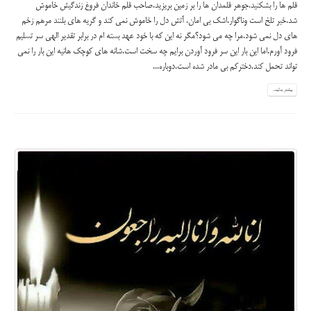
قلم ها را بشکنید.جوهر قلمدان ها را بر زمین بریزید.صاحب قلم خاندان فروغ زندگیش خاموش
شد.خبر تلخ است وناگوار.اشک بی امان، آتش دل را خاموش نمی کند و گریه های بلنند مرهم زخم
های دل نمی شود.مرا چه می شود؟مگر نه این که با خود عهد بسته ام در برابر تقدیر الهی سر تسلیم
فرود آورم.اما این بار این سر فرود آوردن برایم چه سخت است.شانه های کوچک هانیه این بار را نمی
تواند تحمل کند.دخترکم بی مادر شده است.دوباره...
بیشتر بدانید...