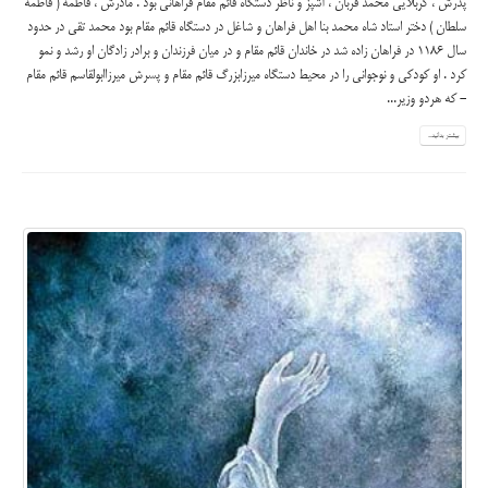
پدرش ، کربلایی محمد قربان ، آشپز و ناظر دستگاه قائم مقام فراهانی بود . مادرش ، فاطمه ( فاطمه
سلطان ) دختر استاد شاه محمد بنا اهل فراهان و شاغل در دستگاه قائم مقام بود محمد تقی در حدود
سال 1186 در فراهان زاده شد در خاندان قائم مقام و در میان فرزندان و برادر زادگان او رشد و نمو
کرد . او کودکی و نوجوانی را در محیط دستگاه میرزابزرگ قائم مقام و پسرش میرزاابولقاسم قائم مقام
- که هردو وزیر...
بیشتر بدانید...