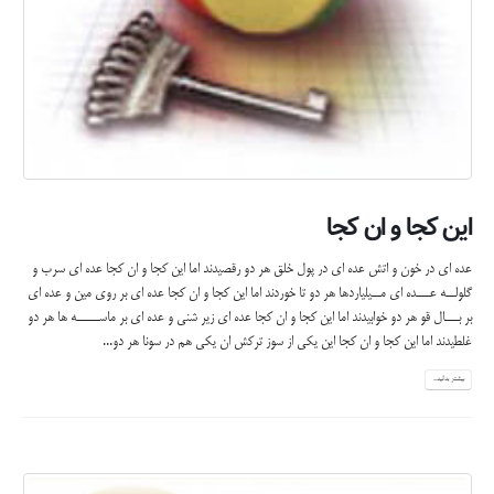
این کجا و ان کجا
عده اي در خون و اتش عده اي در پول خلق هر دو رقصيدند اما اين كجا و ان كجا عده اي سرب و
گلولــه عـــده اي مــيلياردها هر دو تا خوردند اما اين كجا و ان كجا عده اي بر روي مين و عده اي
بر بـــال قو هر دو خوابيدند اما اين كجا و ان كجا عده اي زير شني و عده اي بر ماســـــه ها هر دو
غلطيدند اما اين كجا و ان كجا اين يكي از سوز تركش ان يكي هم در سونا هر دو...
بیشتر بدانید...