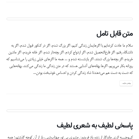
متن قابل تامل
سلام ما عادت كرده‌ايم با اگرهايمان زندگي كنيم، اگر بزرگ شدم، اگر در كنكور قبول شدم، اگر به
دانشگاه رفتم، اگر فارغ‌التحصيل شدم، اگر ازدواج كردم، اگر بچه‌دار شدم، اگر خانه خريدم، اگر ماشين
خريدم، اگر بچه‌ها بزرگ شدند، اگر بازنشسته شدم و ... همه ما اگرهاي خيلي زيادي را مي‌شناسيم كه
روزانه بكار مي‌بريم، اگرها بهانه‌هاي آشنايي هستند كه در متن زندگي ما زندگي مي‌كنند. بهانه‌هايي
كه دست به دست هم مي‌دهندتا شاد زندگي كردن و احساس خوشبخت بودن...
بیشتر بدانید...
پاسخی لطیف به شعری لطیف
كــوچـــه اثری ماندگار از زنده یاد فریدون مشیری بی تو، مهتاب‌شبی، باز از آن كوچه گذشتم،؛ همه