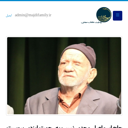
admin@majdifamily.ir
ایمیل