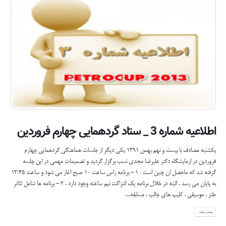
اطلاعیه شماره 3 _ ستاد گردهمایی چهارم فروردین
یکشنبه مصادف با بیست و نهم بهمن 1391 یکی دیگر از جلسات هماهنگی گردهمایی چهارم
فروردین در ازمایشگاه دکتر علیرضا مجدی نسب برگزار گردید و تصمیمات مهمی در این چلسه
گرفته شد که ماحصل ان چنین است : 1 - برنامه راس ساعت 10 صبح اغاز می شود و ساعت 13:45
به پایان می رسد . البته در خلال برنامه یک انتراکت نیم ساعته وجود دارد . 2 - برنامه ها شامل تئاتر
طنز ، موسیقی ، کلیپ های جالب ، مسابقه...
بیشتر بدانید...