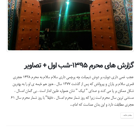
گزارش های محرم ۱۳۹۵-شب اول + تصاویر
عجب غمی داری دوباره بر دوش شیعیانت چه پرچمی داری سلام سلام به محرم 1438 هجری
قمری سلام بر یاران و پیروانش که پس از گذشت 1377 سال ، هنوز هم خیمه ی او را به بهترین
شکل ممکن بر پا می کنند و صدای " لبیک " شان همواره طنین انداز است . بی گمان امسال ،
مستثنی ترین سال محرم است زیرا که روز شمار محرم امسال ، دقیقا" با روز شمار محرم سال 61
هجری مطابقت دارد و این بدان معناست که امام...
بیشتر بدانید...