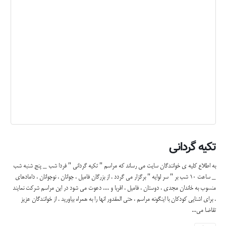
تکیه گردانی
به اطلاع کلیه ی خوانندگان سایت می رساند که مراسم " تکیه گردانی " فردا شب _ پنج شنبه شب
_ ساعت 10 شب بر " سر لوایه " برگزار می گردد . از بزرگان فامیل ، جوانان ، نوجوانان ، دامادهای
منسوب به خاندان مجدی ، دوستان ، فامیل ، اقربا و .... دعوت می شود در این مراسم شرکت نمایند
. برای اشنایی کودکان با اینگونه مراسم ، حتی المقدور انها را به همراه بیاورید . از خوانندگان عزیز
تقاضا می...
بیشتر بدانید...