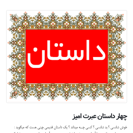
چهار داستان عبرت امیز
خوش شانسی ؟ بد شانسی ؟ کسی چــه میداند ؟ یک داستان قدیمی چینی هست که میگوید :
پیرمردی اسبی داشت و با آن اسب زمینش را شخم میزد . روزی آن اسب از دست پیرمرد فرار کرد و
در صحرا گم شد . همسایگان برای ابراز همدردی با پیرمرد ، به نزد او آمدند و گفتند : عجب بد
شانسی ای آوردی . پیرمرد جواب داد : " بد شانسی ؟ خوش شانسی ؟ کسی چه میداند ؟" چندی بعد
اسب پیرمرد به همراه...
بیشتر بدانید...