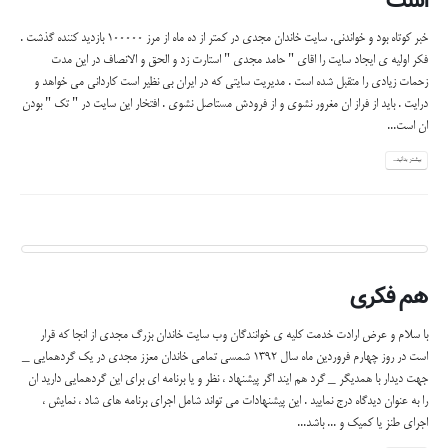
است
خبر کوتاه بود و خواندنی. سایت خاندان مجدی در کمتر از ده ماه از مرز 100000 بازدید کننده گذشت .
فکر اولیه ی ایجاد سایت را اقای " حامد مجدی " استارت زد و الحق و الانصاف در این مدت
زحمات زیادی را متقبل شده است . مدیریت سایتی که در ایران بی نظیر است کاردانی می خواهد و
درایت . باید از فراز ان مغرور نشوی و از فرودش مستاصل نشوی . افتخار این سایت در " تک " بودن
ان است...
بیشتر بدانید...
هم فکری
با سلام و عرض ارادت خدمت کلیه ی خوانندگان وب سایت خاندان بزرگ مجدی از انجا که قرار
است در روز چهارم فروردین ماه سال 1392 شمسی تمامی خاندان معزز مجدی در یک گردهمایی _
جهت دیدار با همدیگر _ گرد هم ایند اگر پیشنهاد ، نظر و یا برنامه ای برای این گردهمایی دارید ان
را به عنوان دیدگاه درج نمایید . این پیشنهادات می تواند شامل اجرای برنامه های شاد ، نمایش ،
اجرای طنز یا کمیک و ... باشد...