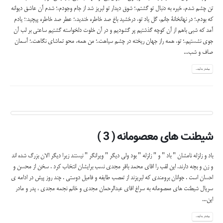
تن چشم شدم، خیره به دنبال تو گشتم،؛ شوق دیدار تو لبریز شد از جام وجودم،؛ شدم آن عاشق دیوانه
كه بودم.؛ در نهانخانة جانم، گل یاد تو، درخشید باغ صد خاطره خندید،؛ عطر صد خاطره پیچید:؛ یادم
آمد كه شبی باهم از آن كوچه گذشتیم پر گشودیم و در آن خلوت دلخواسته گشتیم ساعتی بر لب آن
جوی نشستیم.؛ تو، همه راز جهان ریخته در چشم سیاهت.؛ من همه، محو تماشای نگاهت.؛ آسمان
صاف و شب...
بیشتر بدانید...
شیطنت های معصومانه ( 3 )
باد و زلزله نامشان " باد " و " زلزله " بود ولی دیگر " ویرانگر " نیستند زیرا دیگر الان بزرگ شده اند
و زن و بچه دارند. این لقب را اقای محمد باقر مجدی نسب برایشان انتخاب کرد . سخن از محسن و
احسان است . جوانان برومندی که لبریزند از تعصب طایفه و فامیل دوستی . چند روز پیش در ادامه ی
سریال شیطنت های معصومانه به سراغ اقای عبدالرحمان مجدی و خانم نجمه مجدی ، پدر و مادر
این...
بیشتر بدانید...