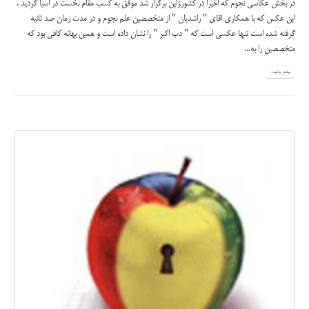
در بخش عكاسی نجوم كه اخيرا در كشور‍‍‍‍ژاپن برگزار شد موفق به كسب مقام نخست در اسيا گرديد .
اين عكس كه با همكاری اقای " راشديان " از متخصصین علم نجوم و در مدت زمان صد ثانيه
گرفته شده است تنها عكسی است كه " دب اكبر " را نشان داده است و همين بهانه كافي بود كه
متخصصين را به...
بیشتر بدانید...