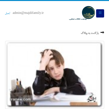
admin@majdifamily.ir
ایمیل
بازگشت به وبلاگ