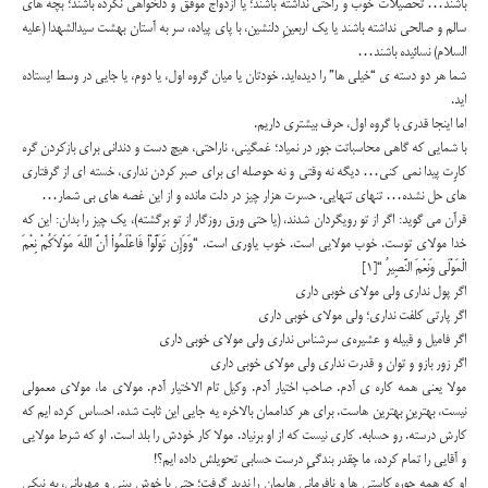
باشند… تحصیلات خوب و راحتی نداشته باشند؛ یا ازدواج موفق و دلخواهی نکرده باشند؛ بچه های
سالم و صالحی نداشته باشند یا یک اربعینِ دلنشین، با پای پیاده، سر به آستان بهشت سیدالشهدا (علیه
السلام) نسائیده باشند…
شما هر دو دسته ی “خیلی ها” را دیده‌اید. خودتان یا میان گروه اول، یا دوم، یا جایی در وسط ایستاده
اید.
اما اینجا قدری با گروه اول، حرف بیشتری داریم.
با شمایی که گاهی محاسباتت جور در نمیاد؛ غمگینی، ناراحتی، هیچ دست و دندانی برای بازکردن گره
کارِت پیدا نمی کنی… دیگه نه وقتی و نه حوصله ای برای صبر کردن نداری، خسته ای از گرفتاری
های حل نشده… تنهای تنهایی. حسرت هزار چیز در دلت مانده و از این غصه های بی شمار…
قرآن می گوید: اگر از تو رویگردان شدند، (یا حتی ورق روزگار از تو برگشته)، یک چیز را بدان: این که
خدا مولای توست. خوب مولایی است. خوب یاوری است. “وَوَإِن تَوَلَّوْاْ فَاعْلَمُواْ أَنَّ اللّهَ مَوْلاَکُمْ نِعْمَ
الْمَوْلَى وَنِعْمَ النَّصِیرُ “[۱]
اگر پول نداری ولی مولای خوبی داری
اگر پارتی کلفت نداری؛ ولی مولای خوبی داری
اگر فامیل و قبیله و عشیره‌ی سرشناس نداری ولی مولای خوبی داری
اگر زور بازو و توان و قدرت نداری ولی مولای خوبی داری
مولا یعنی همه‌ کاره ی آدم. صاحب اختیار آدم. وکیل تام الاختیار آدم. مولای ما، مولای معمولی
نیست، بهترینِ بهترین هاست. برای هر کداممان بالاخره یه جایی این ثابت شده. احساس کرده ایم که
کارش درسته. رو حسابه. کاری نیست که از او برنیاد. مولا کار خودش را بلد است. او که شرط مولایی
و آقایی را تمام کرده، ما چقدر بندگیِ درست حسابی تحویلش داده ایم؟!
او که همه جوره کاستی ها و نافرمانی هایمان را ندید گرفت؛ حتی با خوش بینی و مهربانی، به نیکی