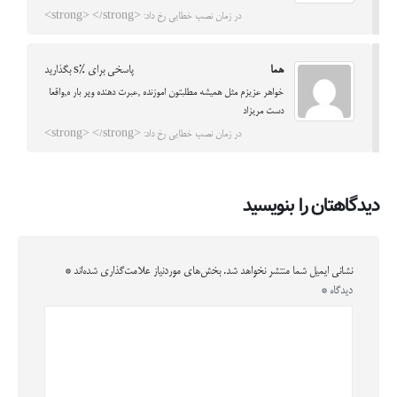
در زمان نصب خطایی رخ داد: <strong> </strong>
هما
پاسخی برای %s بگذارید
خواهر عزیزم مثل همیشه مطلبتون اموزنده ,عبرت دهنده وپر بار ه,واقعا
دست مریزاد
در زمان نصب خطایی رخ داد: <strong> </strong>
دیدگاهتان را بنویسید
نشانی ایمیل شما منتشر نخواهد شد.
بخش‌های موردنیاز علامت‌گذاری شده‌اند
*
دیدگاه
*