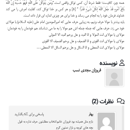
همه چیز، کافیست؛ فقط شرط آن، کمی توکل واقعی است.”وَمَن یَتَوَکَّلْ عَلَى اللَّهِ فَهُوَ حَسْبُهُ إِنَّ اللَّهَ
بَالِغُ أَمْرِهِ قَدْ جَعَلَ اللَّهُ لِکُلِّ شَیْءٍ قَدْرًا ” [۵] و هر کس بر خدا توکل کند، کفایت امرش را می کند
خداوند فرمان خود را به انجام می‌ رساند و خدا برای هر چیزی اندازه ای قرار داده است.
باید بیشتر با مولا حرف بزنیم. به زیبایی حرف هایی که امیرالمومنین امام علی (علیه السلام) با مولای
خود می زد. حرف هایی که جمله جمله اش هم مولا را به ما می شناساند هم خودمان را به خودمان:
مولای یا مولای انت المولا و انا العبد و هل یرحم العبد الا المولی
مولای یا مولای انت القوی و انا الضعیف و هل یرحم الضعیف الا القوی
مولای یا مولای انت المعطی و انا السائل و هل یرحم السائل الا المعطی…
نویسنده
فروزان مجدی نسب
نظرات (2)
بهار
پاسخی برای %s بگذارید
بازم مثل همیشه بود فروزان خانم.انتخاب مطلبتون حرف نداره به قول
بچه های کوچه و بازار دمتون گرم