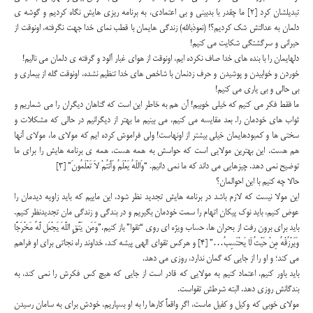
تبدیلشان کرد [۲] ما چقدر با بدبینی و بی اعتمادی، به برنامه ریزی هایش نگاه کردیم و گوشه ی
دلمان به عدالتش شک کردیم؟! (نعوذبالله) زندگی هایمان با قطب نمای خدا جهت نگرفته، اونوقت از
حیرانی و سرگشتگی شکایت می کنیم!
دلهایمان را با بنده های خدا صاف نکرده ایم، اونوقت از هوای غبار آلود و گرفته ی دلمان می نالیم!
خوردن و خوابیدن و پوشیدن و حرف زدنمان با شاخص های خدا تنظیم نشده، اونوقت گله از بیماری و
بی حالی و بی یاری می کنیم!
ما فقط فکر می کنیم که خیلی خوبیم! آن هم به خاطر این است که گناهان دیگران را می شماریم و
ثواب های خودمان را. بعد مقایسه می کنیم، می بینیم ما بهتر از دیگرانیم در حالی که مشکلات و
سختی ها و کمبودهایمان خیلی بیشتر از اونهاست! ولی فراموش کرده ایم که مولای ما، مولای آنها
هم هست. این بهترین مولایی است که حواسش به همه هست، همه ی برنامه هایش را برای ما
توضیح نمی دهد. چیزهایی می ‌داند که ما نمی دانیم. “وَاللّهُ یَعْلَمُ وَأَنتُمْ لاَ تَعْلَمُونَ” [۳]
حالا چه کنیم با این احوالمان؟
این مولا نیست که لازم باشد در برنامه هایش تجدید نظر شود، این ماییم که باید زاویه دیدمان را
عوض کنیم، باید نوک پیکان اتهام را سمت خودمان بگیریم و در بندگی و زندگی مان تجدیدنظر کنیم.
باید برای برون رفت از بحران ها، حساب ویژه ای روی “تقوا” باز کنیم.”وَمَن یَتَّقِ اللَّهَ یَجْعَل لَّهُ مَخْرَجًا
وَیَرْزُقْهُ مِنْ حَیْثُ لَا یَحْتَسِبُ…” [۴] و هرکس تقوای الهی پیشه کند، خداوند راه نجاتی برای او فراهم
می کند؛ و او را از جایی که گمان ندارد، روزی می دهد.
باید باور کنیم. اعتماد کنیم به مولایی که قادر است از جایی که هیچ کس فکرش را نمی کند، به
بندگانش روزی دهد. البته شرطش تقواست.
مولای خوبی که وکیل و کفیل ماست، اگر واقعاً کارها را به او بسپاریم، خودش برای به سامان رسیدن