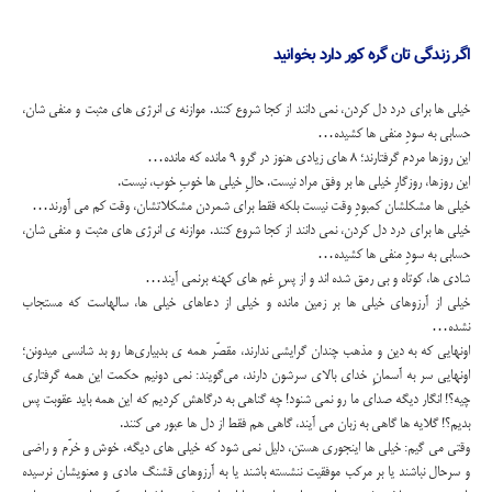
اگر زندگی تان گره کور دارد بخوانید
خیلی ها برای درد دل کردن، نمی دانند از کجا شروع کنند. موازنه ‌ی انرژی های مثبت و منفی ‌شان،
حسابی به سودِ منفی ‌ها کشیده…
این روزها مردم گرفتارند؛ 8 های زیادی هنوز در گرو 9 مانده که مانده…
این روزها، روزگارِ خیلی ها بر وفق مراد نیست. حالِ خیلی ها خوبِ خوب، نیست.
خیلی ها مشکلشان کمبودِ وقت نیست بلکه فقط برای شمردن مشکلاتشان، وقت کم می آورند…
خیلی ها برای درد دل کردن، نمی دانند از کجا شروع کنند. موازنه ی انرژی های مثبت و منفی شان،
حسابی به سودِ منفی ها کشیده…
شادی ها، کوتاه و بی رمق شده اند و از پسِ غم های کهنه برنمی آیند…
خیلی از آرزوهای خیلی ها بر زمین مانده و خیلی از دعاهای خیلی ‌ها، سالهاست که مستجاب
نشده…
اونهایی که به دین و مذهب چندان گرایشی ندارند، مقصّر همه ی بدبیاری‌ها رو بد شانسی میدونن؛
اونهایی سر به آسمانِ خدای بالای سرشون دارند، می‌گویند: نمی دونیم حکمت این همه گرفتاری
چیه؟! انگار دیگه صدای ما رو نمی شنود! چه گناهی به درگاهش کردیم که این همه باید عقوبت پس
بدیم؟! گلایه ‌ها گاهی به زبان می آیند، گاهی هم فقط از دل ها عبور می کنند.
وقتی می گیم: خیلی ها اینجوری هستن، دلیل نمی شود که خیلی های دیگه، خوش و خرّم و راضی
و سرحال نباشند یا بر مرکب موفقیت ننشسته باشند یا به آرزوهای قشنگ مادی و معنویشان نرسیده