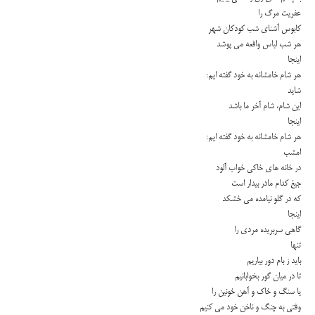
عفریت مرگ را
كابوس آشناى شب كودكان شهر
هر شب لباس واقعه مى پوشد
اینجا
هر شام خامشانه به خود گفته ایم:
شاید
این شام، شام آخر ما باشد
اینجا
هر شام خامشانه به خود گفته ایم:
امشب
در خانه هاى خاكى خواب آلود
جیغ كدام مادر بیدار است
كه در گلو نیامده مى خشكد
اینجا
گاهى سربریده مردى را
تنها
باید ز بام دور بیاریم
تا در میان گور بخوابانیم
یا سنگ و خاك و آهن خونین را
وقتى به چنگ و ناخن خود مى كنیم