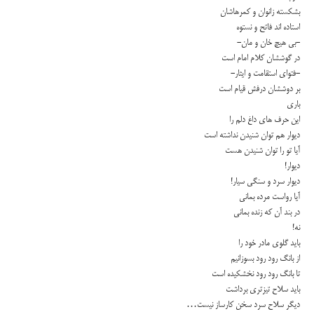
بشكسته زانوان و كمرهاشان
استاده اند فاتح و نستوه
-بى هیچ خان و مان-
در گوششان كلام امام است
-فتواى استقامت و ایثار-
بر دوششان درفش قیام است
بارى
این حرف هاى داغ دلم را
دیوار هم توان شنیدن نداشته است
آیا تو را توان شنیدن هست
دیوار!
دیوار سرد و سنگى سیار!
آیا رواست مرده بمانى
در بند آن كه زنده بمانى
نه!
باید گلوى مادر خود را
از بانگ رود رود بسوزانیم
تا بانگ رود رود نخشكیده است
باید سلاح تیزترى برداشت
دیگر سلاح سرد سخن كارساز نیست…