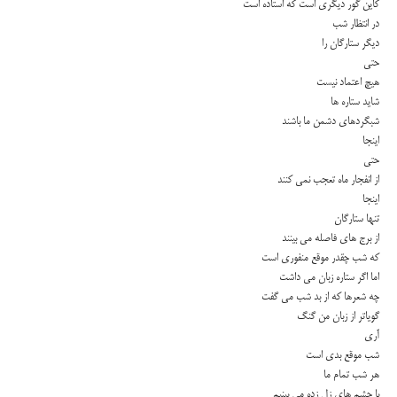
كاین گور دیگرى است كه استاده است
در انتظار شب
دیگر ستارگان را
حتى
هیچ اعتماد نیست
شاید ستاره ها
شبگردهاى دشمن ما باشند
اینجا
حتى
از انفجار ماه تعجب نمى كنند
اینجا
تنها ستارگان
از برج هاى فاصله مى بینند
كه شب چقدر موقع منفورى است
اما اگر ستاره زبان مى داشت
چه شعرها كه از بد شب مى گفت
گویاتر از زبان من گنگ
آرى
شب موقع بدى است
هر شب تمام ما
با چشم هاى زل زده مى بینیم