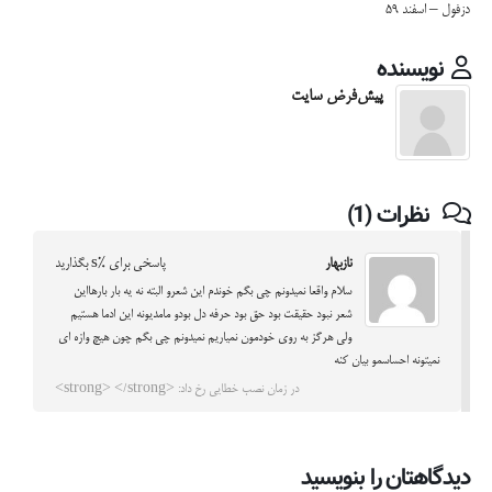
دزفول – اسفند ۵۹
نویسنده
پیش‌فرض سایت
نظرات (1)
نازبهار
پاسخی برای %s بگذارید
سلام واقعا نمیدونم چی بگم خوندم این شعرو البته نه یه بار بارهااین
شعر نبود حقیقت بود حق بود حرفه دل بودو مامدیونه این ادما هستیم
ولی هرگز به روی خودمون نمیاریم نمیدونم چی بگم چون هیچ وازه ای
نمیتونه احساسمو بیان کنه
در زمان نصب خطایی رخ داد: <strong> </strong>
دیدگاهتان را بنویسید