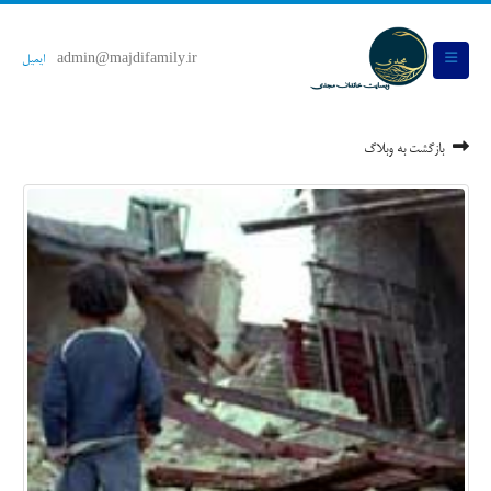
admin@majdifamily.ir
ایمیل
بازگشت به وبلاگ