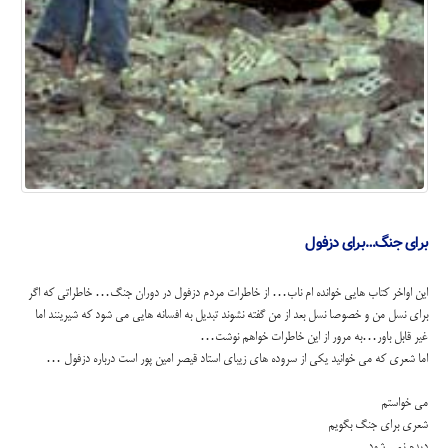
برای جنگ…برای دزفول
این اواخر کتاب هایی خوانده ام ناب… از خاطرات مردم دزفول در دوران جنگ… خاطراتی که اگر
برای نسل من و خصوصا نسل بعد از من گفته نشوند تبدیل به افسانه هایی می شود که شیرینند اما
غیر قابل باور…به مرور از این خاطرات خواهم نوشت…
اما شعری که می خوانید یکی از سروده های زیبای استاد قیصر امین پور است درباره دزفول …
مى خواستم
شعرى براى جنگ بگویم
دیدم نمى شود