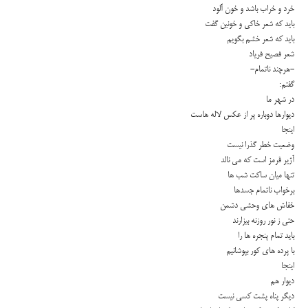
خرد و خراب باشد و خون آلود
باید كه شعر خاكى و خونین گفت
باید كه شعر خشم بگویم
شعر فصیح فریاد
-هرچند ناتمام-
گفتم:
در شهر ما
دیوارها دوباره پر از عكس لاله هاست
اینجا
وضعیت خطر گذرا نیست
آژیر قرمز است كه مى نالد
تنها میان ساكت شب ها
برخواب ناتمام جسدها
خفاش هاى وحشى دشمن
حتى ز نور روزنه بیزارند
باید تمام پنجره ها را
با پرده هاى كور بپوشانیم
اینجا
دیوار هم
دیگر پناه پشت كسى نیست