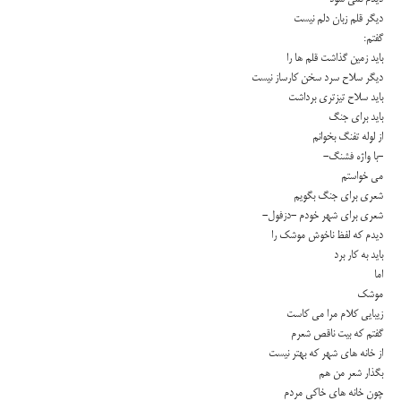
دیگر قلم زبان دلم نیست
گفتم:
باید زمین گذاشت قلم ها را
دیگر سلاح سرد سخن كارساز نیست
باید سلاح تیزترى برداشت
باید براى جنگ
از لوله تفنگ بخوانم
-با واژه فشنگ-
مى خواستم
شعرى براى جنگ بگویم
شعرى براى شهر خودم -دزفول-
دیدم كه لفظ ناخوش موشك را
باید به كار برد
اما
موشك
زیبایى كلام مرا مى كاست
گفتم كه بیت ناقص شعرم
از خانه هاى شهر كه بهتر نیست
بگذار شعر من هم
چون خانه هاى خاكى مردم