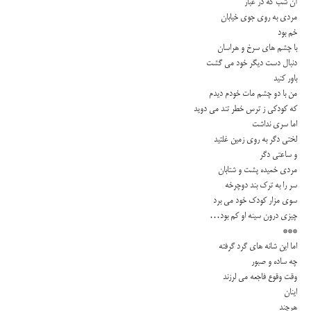
آن شب كه در غبار
مردى به روى جوى خیابان
خم بود
با چشم هاى سرخ و هراسان
دنبال دست دیگر خود مى گشت
باور كنید
من با دو چشم مات خودم دیدم
كه كودكى ز ترس خطر تند مى دوید
اما سرى نداشت
لختى دگر به روى زمین غلتید
و ساعتى دگر
مردى خمیده پشت و شتابان
سر را به ترك بند دوچرخه
سوى مزار كودك خود مى برد
چیزى درون سینه او كم بود…
***
اما این شانه هاى گرد گرفته
چه ساده و صبور
وقت وقوع فاجعه مى لرزند
اینان
هرچند