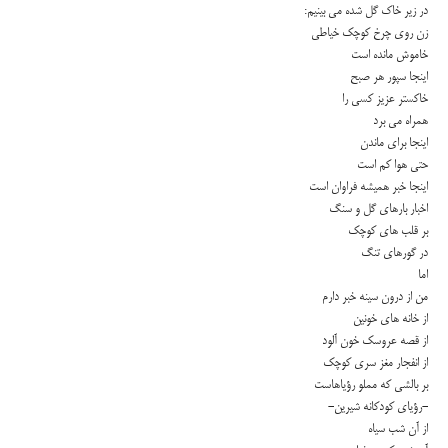
در زیر خاك گل شده مى بینیم:
زن روى چرخ كوچك خیاطى
خاموش مانده است
اینجا سپور هر صبح
خاكستر عزیز كسى را
همراه مى برد
اینجا براى ماندن
حتى هوا كم است
اینجا خبر همیشه فراوان است
اخبار بارهاى گل و سنگ
بر قلب هاى كوچك
در گورهاى تنگ
اما
من از درون سینه خبر دارم
از خانه هاى خونین
از قصه عروسك خون آلود
از انفجار مغز سرى كوچك
بر بالشى كه مملو رؤیاهاست
-رؤیاى كودكانه شیرین-
از آن شب سیاه