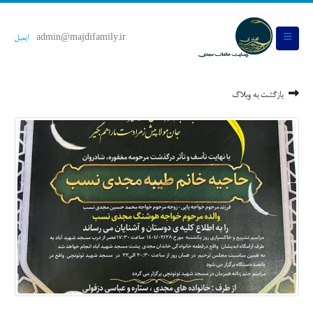
admin@majdifamily.ir
ایمیل
بازگشت به وبلاگ