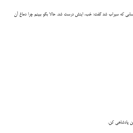
حسابی که سیراب شد گفت: خب، اینش درست شد. حالا بگو ببینم چرا دماغ آن
 من پادشاهی کن.