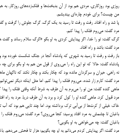
روزی بود روزگاری. مردی هم بود از آن بدبخت‌ها و فلک‌زده‌های روزگار. به 
من چیست؟ برای خودم چاره‌ای بیندیشم.
‏پا شد و راه افتاد. رفت و رفت تا رسید به یک گرگ. گرگ جلوش را گرفت و گف
‏مرد گفت: می‌روم فلک را پیدا کنم.
‏گرگ گفت: تو را خدا، اگر پیدایش کردی به او بگو «گرگ سلام رساند و گفت
‏مرد گفت: باشد و راه افتاد.
‏باز رفت و رفت تا رسید به شهری که پادشاه آنجا در جنگ شکست خورده بود و 
‏پادشاه گفت: حالا که تو این راه را می‌روی از قول من هم به او بگو برای 
نه راهی. حیران و سرگردان مانده بود که چکار بکند و چکار نکند که ناگهان ما
‏مرد گفت: کارم زار شده، می‌روم فلک را پیدا کنم. اما مثل اینکه دیگر نمی‌توانم 
‏ماهی گنده گفت: من تو را می‌برم به آن طرف به شرط آنکه وقتی فلک را پیدا 
‏مرد قبول کرد. ماهی گنده او را کول کرد و برد به آن طرف دریا. مرد به راه 
خاک خیلی از کرت‌ها از بی‌آبی ترک برداشته بود. اما چند تایی هم بود که آب تو
‏باغبان تا چشمش به مرد افتاد پرسید: کجا می‌روی؟ مرد گفت: می‌روم فلک را پ
‏باغبان گفت: چه می‌خواهی به او بگویی؟
‏مرد گفت: اگر پیدایش کردم می‌دانم به او چه بگویم: هزار تا فحش می‌دهم. با