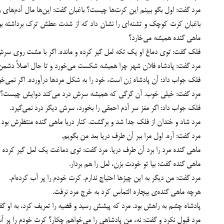
‏مرد گفت: اول بگو ببینم این کرت‌ها چیست؟ باغبان گفت: این‌ها مال آدم‌های
‏باغبان کرت کوچک و تشنه‌ای را نشان داد که از شدت عطش ترک برداشته بود
ماهی گنده همیشه می‌خارد؟
‏فلک گفت: توی دماغ او یک تکه لعل گیر کرده و مانده. اگر با مشت روی سرش ب
‏مرد گفت: پادشاه فلان شهر چرا همیشه شکست می‌خورد و تا حال اصلاً دشم
‏فلک جواب داد: آن پادشاه زن است، خود را به شکل مردها درآورده. اگر نمی‌
مرد گفت: خیلی خوب. آن گرگی که همیشه سرش درد می‌کند دوایش چیست؟
فلک جواب داد: اگر مغز سر آدم احمقی را بخورد، سرش دیگر درد نمی‌گیرد.
مرد شاد و خندان از فلک جدا شد و برگشت. کنار دریا ماهی گنده منتظرش بود ت
مرد گفت: آره. اول مرا ببر آن طرف دریا بعد من بگویم.
ماهی گنده مرد را برد آن طرف دریا. مرد گفت: توی دماغت یک لعل گیر کرده و
ماهی گنده گفت: بیا تو خودت بزن، لعل را هم بردار.
مرد گفت: من دیگر به این چیزها احتیاج ندارم. کرت خودم را پر آب کرده‌ام.
هرچه ماهی گنده‌ی بیچاره التماس کرد به خرج مرد نرفت.
پادشاه چشم به راهش بود. مرد که پیشش رسید و قضیه را تعریف کرد، به او گفت
مرد قبول نکرد و گفت: نه، من پادشاهی را می‌خواهم چکار؟ کرت خودم را پر آب