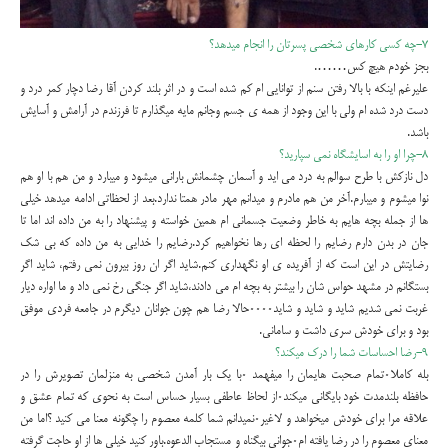
۷-چه کسی کارهای شخصی پسرتان را انجام میدهد؟
بجز خودم هیچ کس…….
علیرغم اینکه با بالا رفتن سنم از توانایی ام کم شده است و در اثر بلند کردن آقا رضا دچار کمر درد و
دست درد شده ام ولی با این وجود از همه ی جسم وجانم مایه میگذارم تا فرزندم در آرامش و آسایش
باشد.
۸-چرا او را به اسایشگاه نمی سپارید؟
دل نازکش با طرح سوالم به درد می اید و آسمان چشمانش بارانی میشود و میبارد و من هم با او هم
نوا میشوم و میبارم.آخر من هم مادرم و میدانم مهر مادر همتا ندارد.بعد از لحظاتی ادامه میدهد خیلی
ها از جمله بچه هایم به خاطر وضعیت جسمانی ام همین خواسته و پیشنهاد را به من داده اند اما تا
جان در بدن دارم رضایم را لحظه ای رها نخواهیم کرد.رضایم را خدایی به من داده که بی شک
رضایتش در این است که از آفریده ی او نگهداری کنم.شاید اگر ان روز بیرون نمی رفتم، شاید اگر
بستگانم در مشهد حواس شان را بیشتر به بچه ام می دادند،شاید اگر جنگی رخ نمی داد و ما اواره دیار
غربت نمی شدیم شاید و شاید و شاید۰۰۰۰حالا رضا هم چون جوانان دیگرم در جامعه فردی موفق
بود و برای خودش سری داشت و سامانی.
۹-رضا احساسات شما را درک میکند؟
بله کاملا۰تمام صحبت هایمان را میفهمد ۰با یک بار آمدن شخصی به منزلمان تصویرش را در
حافظه بلندمدت خود بایگانی میکند۰از لحاظ عاطفی بسیار حساس است به نحوی که تمام عشق و
علاقه مرا برای خودش میخواهد و لاغیر۰نمیدانم شما کلمه معصوم را چگونه معنا می کنید ؟اما من
معنای معصوم را در رضا یافته ام۰جوانی بیگناه و مستجاب الدعوه.باور کنید خیلی ها از او حاجت گرفته