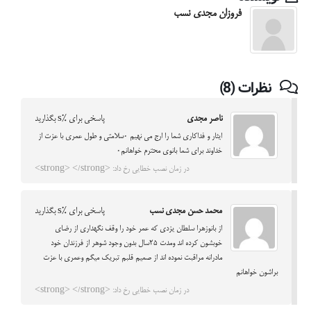
فروزان مجدی نسب
نظرات (8)
ناصر مجدی
پاسخی برای %s بگذارید
ایثار و فداکاری شما را ارج می نهیم ۰سلامتی و طول عمری با عزت از
خداوند برای شما بانوی محترم خواهانم۰
در زمان نصب خطایی رخ داد: <strong> </strong>
محمد حسن مجدی نسب
پاسخی برای %s بگذارید
از بانوزهرا سلطان یزدی که عمر خود را وقف نگهداری از رضای
خوبشون کرده اند ومدت 25سال بدون وجود شوهر از فرزندان خود
مادرانه مراقبت نموده اند از صمیم قلبم تبریک میگم وعمری با عزت
براشون خواهانم
در زمان نصب خطایی رخ داد: <strong> </strong>