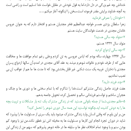
خندانش چه غم بزرگی در دل دارد.اما به قول خودش در مقابل خواست خدا تسلیم است و راضی است
به آنچه خداوند برایش مقدر فرموده است.سخن را اینگونه آغاز میکنم….
۱-خودتان را معرفی فرمایید
زهرا سلطان یزدی همسر خواجه عبدالعظیم فخر مجدیان هستم و افتخار دارم که به عنوان عروس
خاندان مجدی در خدمت خوانندگان سایت هستم
۲-متولد چه سالی هستید؟
متولد سال ۱۳۳۲ هستم.
۳-چه سالی ازدواج کردید
سال ۱۳۴۶ چهارده ساله بودم که لباس عروسی به تن کردم وعلی رغم تمام موافقت ها و مخالفت
هایی که از طرف خودم و خانواده شوهرم میشد به عقد آقای مجدی در امدم.آن سالها ازدواج پسران
مجدی با دختران غریبه یک سنت شکنی غیر قابل بخشش بود که تا مدت ها ما هم از عواقب ان بی
نصیب نماندیم.
۴-چند فرزند دارید؟
هفت فرزند حاصل زندگی مشترکم است.خدا را شاکرم که با تمام سختی ها و دوری ها و جنگ و
هجران ساختم و توانستم فرزندانی سالم و تحصیل کرده تحویل جامعه بدهم.
۵-خانم مجدی،شما از جمله بانوانی هستید که در زندگی مشترک یک تنه بار مشکلات و تربیت بچه
ها را به دوش کشیده اید.چگونه توانستید این همه سال دوری شوهر را تحمل کنید؟
من بر این باورم که وقتی انسان وارد زندگی مشترک میشود باید یک سری از مسئولیت ها را بپذیرد که
شاید در دوران تجرد انجام این کارها و مسئولیت ها به مخیله اش نیز خطور نکند.من نیز با وجود کم
بودن سنم و با وجود تمام اختلاف نظر ها و سلیقه ها در خانه شوهر پذیرفتم که سهم من از زندگی این