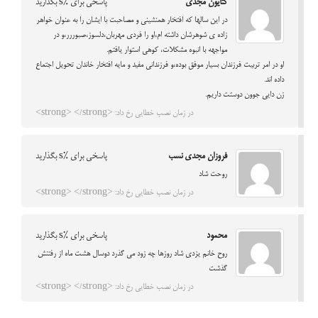
کتایون مجدی
پاسخی برای %s بگذارید
در این سالها که افتخار همنشینی و مصاحبت با ایشان را به عنوان خواهر
زاده ی شوهرشان داشته ام،او را فردی مهربان،دلسوز،صبوررر،و در
مواجهه با انبوه مشکلات، کوهی استوار یافتم.
او در امر تربیت فرزندان بسیار موفق بوده،و فرزندانی مفید و مایه افتخار خاندان تحویل اجتماع
داده اند.
زن دایی جوون دوستت داریم.
در زمان نصب خطایی رخ داد: <strong> </strong>
فروزان مجدی نسب
پاسخی برای %s بگذارید
روحت شاد
در زمان نصب خطایی رخ داد: <strong> </strong>
محمود
پاسخی برای %s بگذارید
روح خانم یزدی شاد روزها چه زود می گذرد دوسال هشت ماه از رفتنش
گذشت
در زمان نصب خطایی رخ داد: <strong> </strong>