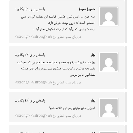
حسین( سعید)
پاسخی برای %s بگذارید
عمه جون …خیس شدن چشمان خواننده این مطلب گواه بر عمق
احساسی است که درون نوشته جریان دارد.
از دست و زبان که برآید که از عهده شکرش به در آید…
در زمان نصب خطایی رخ داد: <strong> </strong>
بهار
پاسخی برای %s بگذارید
روز مادرو تبریک میگم به همه ی مادرا.مخصوصا مادرایی که عمرشونو
وقف بچه هاشون میکنن.دسته همشونو میبوسم.فروزان خانم همیشه
مطلباتون عالین مرسی
در زمان نصب خطایی رخ داد: <strong> </strong>
بهار
پاسخی برای %s بگذارید
فروزان خانم میتونم ایمیلتونو داشته باشم؟
در زمان نصب خطایی رخ داد: <strong> </strong>