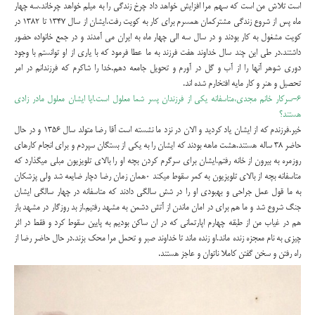
است تلاش من است که سهم مرا افزایش خواهد داد چرخ زندگی را به میلم خواهد چرخاند.سه چهار
ماه پس از شروع زندگی مشترکمان همسرم برای کار به کویت رفت.ایشان از سال ۱۳۴۷ تا ۱۳۸۲ در
کویت مشغول به کار بودند و در سال سه الی چهار ماه به ایران می آمدند و در جمع خانواده حضور
داشتند.در طی این چند سال خداوند هفت فرزند به ما عطا فرمود که با یاری از او توانستم با وجود
دوری شوهر آنها را از آب و گل در آورم و تحویل جامعه دهم.خدا را شاکرم که فرزندانم در امر
تحصیل و هنر و کار مایه افتخارم شده اند.
۶-سرکار خانم مجدی،متاسفانه یکی از فرزندان پسر شما معلول است.ایا ایشان معلول مادر زادی
هستند؟
خیر.فرزندم که از ایشان یاد کردید و الان در نزد ما نشسته است آقا رضا متولد سال ۱۳۵۶ و در حال
حاضر ۳۸ ساله هستند.هشت ماهه بودند که ایشان را به یکی از بستگان سپردم و برای انجام کارهای
روزمره به بیرون از خانه رفتم.ایشان برای سرگرم کردن بچه او را بالای تلویزیون مبلی میگذارد که
متاسفانه بچه از بالای تلویزیون به کمر سقوط میکند ۰همان زمان رضا دچار ضایعه شد ولی پزشکان
به ما قول عمل جراحی و بهبودی او را در شش سالگی دادند که متاسفانه در چهار سالگی ایشان
جنگ شروع شد و ما هم برای در امان ماندن از آتش دشمن به مشهد رفتیم.از بد روزگار در مشهد باز
هم در غیاب من از طبقه چهارم اپارتمانی که در ان ساکن بودیم به پایین سقوط کرد و فقط در اثر
چیزی به نام معجزه زنده ماند.او زنده ماند تا خداوند صبر و تحمل مرا محک بزند.در حال حاضر رضا از
راه رفتن و سخن گفتن کاملا ناتوان و عاجز هستند.