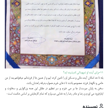
۱۱-برای آینده او تمهیداتی اندیشیده اید؟
بله تا حد امکان آینده مالی و مسکن او را تامین کرده ایم و از همین جا از فرزندانم میخواهم بعد از من
حامی و نگهدار فرزند معصومم باشند تا دعای خیرم همواره بدرقه راهشان باشد.
سخن به پایان میرسد.از جا بر می خیزم و سر تعظیم در مقابل این همه بزرگواری و سخاوت و
ایثارفرود می اورم و رضا و مادر رضا را به خدایی میسپارم که تمام کارهایش بر اساس حکمت است۰
نویسنده