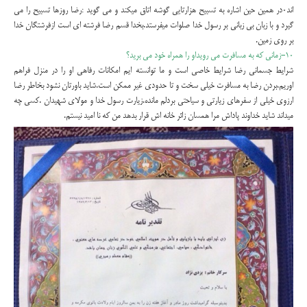
اند۰در همین حین اشاره به تسبیح هزارتایی گوشه اتاق میکند و می گوید :رضا روزها تسبیح را می
گیرد و با زبان بی زبانی بر رسول خدا صلوات میفرستد.بخدا قسم رضا فرشته ای است ازفرشتگان خدا
بر روی زمین.
۱۰-زمانی که به مسافرت می رویداو را همراه خود می برید؟
شرایط جسمانی رضا شرایط خاصی است و ما توانسته ایم امکانات رفاهی او را در منزل فراهم
اوریم.بردن رضا به مسافرت خیلی سخت و تا حدودی غیر ممکن است.شاید باورتان نشود بخاطر رضا
ارزوی خیلی از سفرهای زیارتی و سیاحتی بردلم مانده.زیارت رسول خدا و مولای شهیدان .کسی چه
میداند شاید خداوند پاداش مرا همسان زائر خانه اش قرار بدهد من که نا امید نیستم.