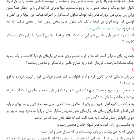
همان که جانانه جام بلا را می نوشد و لباس رنج و محنت را میپوشد تا حریر محبت را بر تن فرزند
ناتوان خود بپوشاند و شهد عشق را به او بنوشاند.شاید تنها مادری که کودکی را بی انتظار عصا شدن
برای روز پیری می پروراند مادر یک کودک معلول است.اقرار و اعتراف میکنم من اینجا برای گفتن و
نوشتن کم اورده ام و من اینجا با تک تک سلول هایم سخن رسول خدا را هجی میکنم که چه
زیبافرمود :
بهشت زیر پای مادران است
.
اما آیا بهشت زیر پای مادران شهدایی است که رفتند و فقط عکسی از خود را برای مادر به یادگار
گذاشتند؟
یا
جنت زیر پای مادرانی است که بعد از فوت همسر روی همه ی نیازهای خود پا گذاشتند و یک تنه به
جنگ مشکلات رفتند و فرزندان خود را به مدارج علمی و فرهنگی و مذهبی رساندند؟
یا
زیر پای مادرانی که در کانون گرم و آرام خانواده در کنار همسر فرزندان خود را تربیت کرده و به اوج
رسانده اند؟
در سخن رسول مهر و محبت هیچ شک نمی کنم بهشت زیر پای همه ی مادران است اما مگر نه
بهشت درجات و طبقاتی دارد؟پس من
به جرات می گویم اعلی علیین زیر پای ان مادری است که بی هیچ امید به فردایی روشن برای نو باوه
اش فقط و فقط برای رضای خدا و ارضای حس مادریش سالیان سال او را با تمام درد ورنج هایش بر
دوش ناتوانش حمل میکند تا به همه ثابت کند که فقط مادر است که می تواند.
به مناسبت روز
مادر
خدمت مادر نمونه خاندان مجدی رسیدم.
بانویی که به حق بهشت زیر پای اوست.مادری که سمبل صبر و ایثار است.
با رویی باز و لبی خندان پذیرایم شد.باید لب به سخن بگشاید تا بفهمی علیرغم صورت همیشه