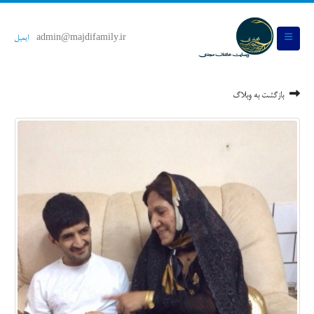
admin@majdifamily.ir
ایمیل
بازگشت به وبلاگ