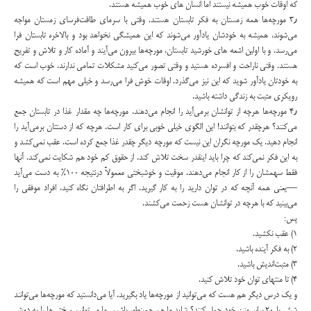
که اوقات خوب همیشه نیستند اما انسان های خوب همیشه هستند.
۳٫ مورچه‌ها همه زمستان به فکر تابستان هستند. وقتی با سرمای طاقت‌فرسای زمستان مواجه
می‌شوند، همیشه به خودشان یادآور می‌شوند که این همیشگی نخواهد بود و بالاخره تابستان فرا
می‌رسد. و با اولین اشعه های خورشید تابستان، مورچه‌ها بیرون می‌آیند و آماده کار و تلاش و تفریح
هستند. وقتی ناراحت و افسرده هستید و وقتی تصور می‌کنید مشکلات تمامی ندارند، خوب است که
به خودتان یادآور شوید که این نیز می‌گذرد. اوقات خوش فرا می‌رسد و خیلی مهم است که همیشه
رویکری مثبت به زندگی داشته باشید.
۴٫ مورچه‌ها هرچه از توانشان برمی‌آید را انجام می‌دهند. مورچه‌ها چه مقدار غذا در تابستان جمع
می‌کنند؟ هرچقدر که بتوانند! این الگوی خیلی خوبی برای کار است. هرچه که از دستتان برمی‌آید را
انجام دهید. یک مورچه نگران این نیست که مورچه دیگر چقدر غذا جمع کرده است. عقب نمی‌کشد و
به این فکر نمی‌کند که چرا باید اینقدر سخت تلاش کند. از حقوق کم خود هم شکایت نمی‌کند. آنها
فقط سهمشان را از کار انجام می‌دهند. موقیت و خوشبختی معمولاً درنتیجه ۱۰۰% به دست می‌آید
—یعنی همه آنچه که در توان دارید را به کار گیرید. اگر به اطرافتان نگاه کنید، افراد موفقی را
می‌بینید که با هرچه در توانشان هست زحمت می‌کشند.
پس:
۱) عقب نکشید.
۲) به فکر آینده باشید.
۳) مثبت‌اندیش باشید.
۴) تا منتهای توان خود تلاش کنید.
و یک درس دیگر هم هست که می‌توانید از مورچه‌ها یاد بگیرید. آیا می‌دانستید که مورچه‌ها می‌توانند
شیئی با ۲۰ برابر وزن خود حمل کنند؟ شاید ما هم همینطور باشیم. ما می‌توانیم سختی‌ها را به دوش