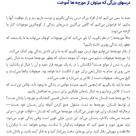
درسهای بزرگی که میتوان از مورچه ها آموخت
همه ما سعی می‌کنیم که از افراد بزرگ درس زندگی بگیریم و دوست داریم رمز و راز موفقیت آنها را
بدانیم. اما فراموش می‌کنیم که گاهی بزرگترین درس‌های زندگی از کوچکترین موجودات کنار ما
گرفته می‌شوند.
مثلاً مورچه‌ها را در نظر بگیرید. آیا باور می‌کنید که این موجودات کوچک می‌توانند به ما یاد بدهند که
چطور باید زندگی بهتری داشته باشیم؟
از رفتار مورچه‌ها می‌توانیم چهار درس مهم بگیریم که به ما برای داشتن زندگی بهتر کمک می‌کنند.
۱٫ مورچه‌ها هیچوقت تسلیم نمی شوند. آیا متوجه شده‌اید که چطور مورچه‌ها همیشه به دنبال راهی
برای رد شدن از موانع هستند؟ انگشتتان را در راه یک مورچه قرار دهید و آن را دنبال او بکشانید، یا
حتی روی او. مدام به دنبال راهی برای عبور از انگشت شما خواهد بود. هیچوقت یکجا نمی‌ایستد و
گیج نمی‌ماند. هیچوقت دست از تلاش بر نمی‌دارد و عقب نمی‌کشد.
همه ما باید یاد بگیریم که اینچنین باشیم. همیشه موانعی در زندگی ما وجود دارد. چالش این است که
دست از تلاش برنداریم و به دنبال راه‌های جایگزین برای رسیدن به اهدافمان باشیم.
۲٫ مورچه‌ها همه تابستان به فکر زمستان هستند. داستان قدیمی گنجشک و مورچه را یادتان هست؟
در اواسط تابستان، مورچه‌ها به شدت مشغول جمع کردن آذوقه برای زمستان خود هستند—
درحالیکه گنجشک برای خود خوش می‌گذراند. مورچه‌ها می‌دانند که تابستان—اوقات خوش—برای
همیشه نمی‌ماند. بالاخره زمستان می‌آید. این درس خیلی خوبی است. وقتی زندگی خوب می‌شود،
نباید مغرور شوید و تصور کنید که هیچوقت زندگیتان با شکست روبه‌رو نخواهد شد. با دیگران با
ملاطفت و مهربانی رفتار کنید. برای روزهای سخت پس‌انداز کنید و به فکر آینده باشید. و یادتان باشد