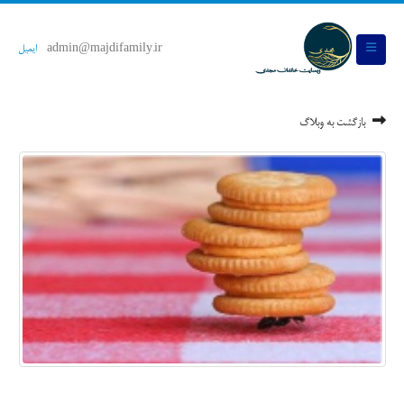
admin@majdifamily.ir
ایمیل
بازگشت به وبلاگ