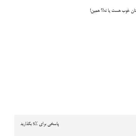
لتان خوب هست یا نه!؟ همین!
پاسخی برای %s بگذارید