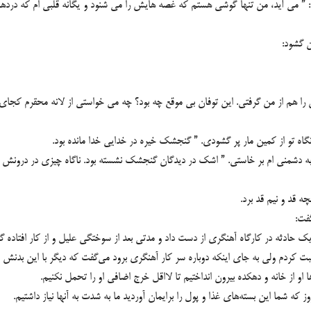
ت: ” می آید، من تنها گوشی هستم که غصه هایش را می شنود و یگانه قلبی ام که درد
 گشود:
 را هم از من گرفتی. این توفان بی موقع چه بود؟ چه می خواستی از لانه محقرم کجای 
 آنگاه تو از کمین مار پر گشودی. ” گنجشک خیره در خدایی خدا مانده بود.
سته به دشمنی ام بر خاستی. ” اشک در دیدگان گنجشک نشسته بود. ناگاه چیزی در درونش
ه قد و نیم قد برد.
فت:
ثه در کارگاه آهنگرى از دست داد و مدتى بعد از سوختگى علیل و از کار افتاده گوشه
 کردم ولى به جاى اینکه دوباره سر کار آهنگرى برود مى‌گفت که دیگر با این بدنش چن
 او از خانه و دهکده بیرون انداختیم تا لااقل خرج اضافى او را تحمل نکنیم.
 که شما این بسته‌هاى غذا و پول را برایمان آوردید ما به شدت به آنها نیاز داشتیم.