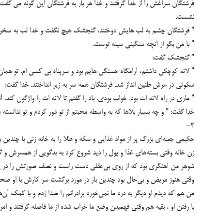
فرشتگان سراغش را از خدا گرفتند و خدا هر بار به فرشتگان این گونه می گف
نشست.
” فرشتگان چشم به لب هایش دوختند، گنجشک هیچ نگفت و خدا لب به سخن
” با من بگو از آنچه سنگینی سینه توست.
” گنجشک گفت:
” لانه کوچکی داشتم، آرامگاه خستگی هایم بود و سرپناه بی کسی ام. تو همان
سکوتی در عرش طنین انداز شد. فرشتگان همه سر به زیر انداختند. خدا گفت:
” ماری در راه لانه ات بود. خواب بودی. باد را گفتم تا لانه ات را واژگون کند.
خدا گفت: ” و چه بسیار بلاها که به واسطه محبتم از تو دور کردم و تو ندان
2-
حکیمی جعبه‌اى بزرگ پر از مواد غذایى و سکه و طلا را به خانه زنى با چندین بچ
زن خانه وقتى بسته‌هاى غذا و پول را دید شروع کرد به بدگویى از همسرش و گ
شوهر من آهنگرى بود که از روى بى‌عقلى دست راست و نصف صورتش را در یک حاد
وقتى هنوز مریض و بى‌حال بود چندین بار در مورد برگشت سر کارش با او صحبت
من هم که دیدم او دیگر به درد ما نمى‌خورد برادرانم را صدا زدم و با کمک آن‌ها
با رفتن او ، بقیه هم وقتى فهمیدن وضع ما خراب شده از ما فاصله گرفتند و امروز