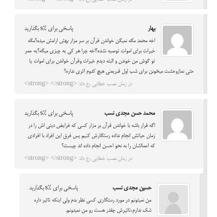
بهار
پاسخی برای %s بگذارید
اخه محمد مگه نمیگن خواندن قرآن بر سر مزار بهش ارامش میده؟مگه
خیرات برای اموات توصیه نشده؟اخه چرا هر کی یه چیزی میگه؟یه عمر
تو گوش من خوندن و البته دیدم خیرات وقرآن خواندن برای اموات یا
حتی نمازوحشت میخونن برای شب اول قبریعنی هیچ کدوم اثری نداره؟
در زمان نصب خطایی رخ داد: <strong> </strong>
محمد حسن مجدی نسب
پاسخی برای %s بگذارید
اگه قرار باشه با خواندن قرآن بر مزار کسی که فرایض دینی اش را در
زمان حیاتش انجام نداده رستگارش کنیم پس فرق این افراد با افرادی
که اعمالشان را به نحو احسن انجام داده اند چیست؟
در زمان نصب خطایی رخ داد: <strong> </strong>
حسین مجدی نسب
پاسخی برای %s بگذارید
من نمیتونم در مورد رستگاری کسی نظر بدم ولی اینکه تاثیر داره
شک ندارم،تاثیرش چقدر هست رو من نمیدونم.