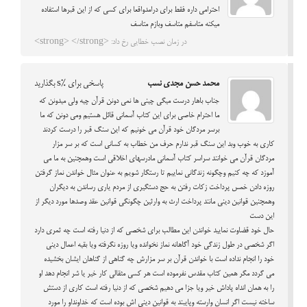
احترامی داره فقط برای درامدواقعا برای کسی که از این قبرها استفاده
میکنه متاسفم متاسف وبازم متاسف
در زمان نصب خطایی رخ داد: <strong> </strong>
محمد حسن مجدی نسب
پاسخی برای %s بگذارید
جناب باهار درست میگی چینی ها نمی دونن قرآن چیه ولی میدونن که
ما احترام خاصی برای این کتاب آسمانی قائل هستیم ومی دونن که ما
برسر مردگان خود قرآن می خونیم که این سنگ قبر را درست کردند
کاری به خوب وبد این سنگ قبر ندارم حرف من خطاب به کسانی است که بر سر مزار
مردگان قرآن می خوانند سراسر کتاب آسمانی مادرسهای اخلاقی است وهمچنین به ما می
آموزد که چه کنیم وچگونه زندگانی نماییم تا رستگار شویم به عنوان مثال خواندن نماز گرفتن
روزه دادن خمس پرداخت زکات رفتن به حج دستگیری از مردم یاری رساندن به دیگران
وهمچنین قوانین دینی مانند پرداخت ارث به وارثین چگونگی قوانین عقد وصدها مورد دیگر از
این دست
حال خود قضاوت نمایید خواندن این مطالب برای شخصی که از دنیا رفته است چه ثمری دارد
اگر شخصی در طول زندگی خود آگاهانه نماز نخوانده ویا روزه نگرفته ویا بقیه اعمال دینی
خود را انجام نداده است با خواندن قرآن بر سر مزارش چه گناهی از گناهان ایشان بخشیده
می گردد مگر همین کتاب مقدس نفرموده است هر کسی مثقالی کار خیر یا شر انجام دهد او
را به همان انداه پاداش خیر ویا جزا می دهیم شخصی که از دنیا رفته است کاری از دستش
ساخته نیست اگر انسان وارسته وپایبند به قوانین دینی اش بوده است که خداونداو را مورد