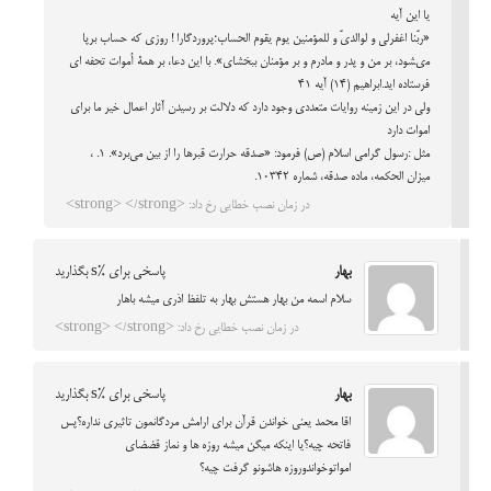
یا این آیه
«ربّنا اغفرلی و لوالدیّ و للمؤمنین یوم یقوم الحساب؛پروردگارا ! روزى که حساب برپا
مى‏شود، بر من و پدر و مادرم و بر مؤمنان ببخشاى». با این دعا، بر همۀ أموات تحفه ای
فرستاده اید.ابراهیم (14) آیه 41
ولی در این زمینه روایات متعددی وجود دارد که دلالت بر رسیدن آثار اعمال خیر ما برای
اموات دارد
مثل :رسول گرامی اسلام (ص) فرمود: «صدقه حرارت قبرها را از بین می‌برد». 1. ،
میزان الحکمه، ماده صدقه، شماره 10342.
در زمان نصب خطایی رخ داد: <strong> </strong>
بهار
پاسخی برای %s بگذارید
سلام اسمه من بهار هستش بهار به تلفظ اذری میشه باهار
در زمان نصب خطایی رخ داد: <strong> </strong>
بهار
پاسخی برای %s بگذارید
اقا محمد یعنی خواندن قرآن برای ارامش مردگانمون تاثیری نداره؟پس
فاتحه چیه؟یا اینکه میگن میشه روزه ها و نماز قضضای
امواتوخواندوروزه هاشونو گرفت چیه؟