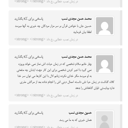
در زمان نصب خطایی رخ داد: <strong> </strong>
محمد حسن مجدی نسب
پاسخی برای %s بگذارید
حسین جان با خواندن قرآن بر سر مزار مردگان چه خیری به آنها میرسد
لطفا بیان فرمایید
در زمان نصب خطایی رخ داد: <strong> </strong>
محمد حسن مجدی نسب
پاسخی برای %s بگذارید
بهار خانم سلام شخصی که در زمان حیات اش نماز نمی خواند وروزه
نمی گیرد با اجیر کردن شخصی برای این کار جهت ایشان چه منفعتی
به او میرسد مگر خدای نکرده زبانم لال با این کارها می توان سر خدا
کلاه گذاشت در زمان حیا تش دانسته اعمال دینی اش را انجام نداده بعد از مرگش عذری
ندارد وبایستی تاوان گناهانش را بدهد
در زمان نصب خطایی رخ داد: <strong> </strong>
حسین مجدی نسب
پاسخی برای %s بگذارید
همان خیری که به ما می رسد.
در زمان نصب خطایی رخ داد: <strong> </strong>