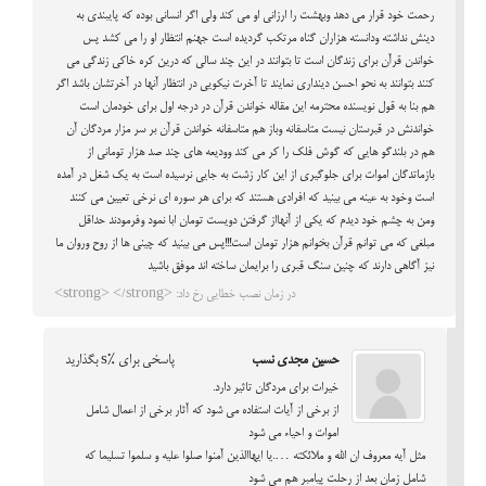
رحمت خود قرار می دهد وبهشت را ارزانی او می کند ولی اگر انسانی بوده که پایبندی به
دینش نداشته ودانسته هزاران گناه مرتکب گردیده است جهنم انتظار او را می کشد پس
خواندن قرآن برای زندگان است تا بتوانند در این چند سالی که درین کره خاکی زندگی می
کنند بتوانند به نحو احسن دینداری نمایند تا آخرت نیکویی در انتظار آنها در آخرتشان باشد اگر
هم بنا به قول نویسنده محترمه این مقاله خواندن قرآن در درجه اول برای خودمان است
خواندنش در قبرستان نیست متاسفانه وباز هم متاسفانه خواندن قرآن بر سر مزار مردگان آن
هم در بلندگو هایی که گوش فلک را کر می کند وودیعه های چند صد هزار تومانی از
بازماتدگان اموات برای جلوگیری از این کار زشت به جایی نرسیده است به یک شغل در آمده
است وخود به عینه می بینید که افرادی هستند که برای هر سوره ای نرخی تعیین می کنند
ومن به چشم خود دیدم که یکی از آنهااز گرفتن دویست تومان ابا نمود وفرمودند حداقل
مبلغی که می توانم قرآن بخوانم هزار تومان است!!!پس می بینید که چینی ها از روح وروان ما
نیز آگاهی دارند که چنین سنگ قبری را برایمان ساخته اند موفق باشید
در زمان نصب خطایی رخ داد: <strong> </strong>
حسین مجدی نسب
پاسخی برای %s بگذارید
خیرات برای مردگان تاثیر دارد.
از برخی از آیات استفاده می شود که آثار برخی از اعمال شامل
اموات و احیاء می شود
مثل آیه معروف ان الله و ملائکته ….یا ایهاالذین آمنوا صلوا علیه و سلموا تسلیما که
شامل زمان بعد از رحلت پیامبر هم می شود