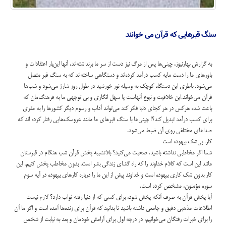
سنگ قبرهایی که قرآن می خوانند
به گزارش بهارنیوز، چینی‌ها پس از مرگ نیز دست از سر ما برنداشته‌اند، آنها این‌بار اعتقادات و
باورهای ما را دست مایه کسب درآمد کرده‌اند و دستگاهی ساخته‌اند که به سنگ قبر متصل
می‌شود. باطری این دستگاه کوچک به وسیله نور خورشید در طول روز شارژ می‌شود و شب‌ها
قرآن می‌خواند.این خلاقیت و نبوغ آنهاست یا سهل انگاری و بی توجهی ما به فرهنگ‌مان که
باعث شده هرکس در هر کجای دنیا فکر کند می‌تواند آداب و رسوم دیگر کشورها را به مقری
برای کسب درآمد تبدیل کند؟! چینی‌ها با سنگ قبرهای ما مانند عروسک‌هایی رفتار کرده اند که
صداهای مختلفی روی آن ضبط می‌شود.
کار، بی‌شک بیهوده است
شما اگر مخاطبی نداشته باشید، صحبت می‌کنید؟ بلاتشبیه پخش قرآن شب هنگام در قبرستان
مانند این است که کلام خداوند را که راه گشای زندگی بشر است، بدون مخاطب پخش کنیم، این
کار بدون شک کاری بیهوده است و خداوند پیش از این ما را درباره کارهای بیهوده در آیه سوم
سوره مؤمنون، مشخص کرده است.
آیا پخش قرآن به صرف آنکه پخش شود، برای کسی که از دنیا رفته ثواب دارد؟ لازم نیست
اطلاعات مذهبی دقیق و جامعی داشته باشید تا بدانید که قرآن برای زنده‌ها آمده است و اگر ما آن
را برای خیرات رفتگان می‌خوانیم، در درجه اول برای آرامش خودمان و بعد به نیابت از شخص