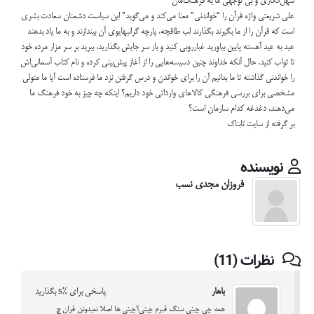
سهل‌انگاری و بی توجهی ما به فرهنگ‌‌مان
علی شریعتی واژه قرآن را “خواندنی” معنا می‌کند و می‌گوید” این سیاست دشمنان سعادت بشری
است که قرآن را از ما بگیرند بگذارند لب طاقچه، پارچه گرانبهایوی آن بیندازند و به ما یاد بدهند
عید به عید آهسته پایین بیاورید غبارروبی کنید و باز سر جایش بگذارید، ببرید بر سر مزار مرده خود
تا ثواب کنید. حال آنکه خداوند چنین دسیسه‌هایی را از آغاز پیش‌بینی کرده و نام کتاب آسمانی‌اش
را خواندنی گذاشته تا ما بدانیم آن را برای خواندن و درس گرفتن نزد ما فرستاده است آیا ما متولی
مشخصی برای بررسی فرهنگی کالاهای وارداتی خود داریم؟ اینکه چه چیز به خود فرهنگ ما
می‌دهند، دغدغه کدام سازمان است؟
بر گرفته از سایت تابناک
نویسنده
فروزان مجدی نسب
نظرات (11)
باهار
پاسخی برای %s بگذارید
همه چی چینی سنگ قبرم چینی؟چینی ها اصلا نمیدونن قران چ