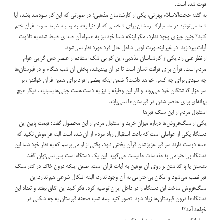
فوت شده است.
به گفته حجت‌الاسلام بهرانی، یکی از کارشناسان مذهبی؛ در صورتی که این کار سودمند باشد، آیا
شما می‌توانید در ماه مبارک رمضان برای شخصی که از دنیا رفته به وسیله ضبط صوت قرآن ختم
کنید؟ چنین چیزی وجود ندارد، مگر اینکه شما خود نیز به همراه آن صدای ضبط شده به تلاوت
آیات بپردازید، در غیر اینصورت ثوابی شامل حال فرد مورد نظر نمی‌شود.
از نظر علی راد یکی از کارشناسان مذهبی، این کار بی شک استفاده از عنصر حس گرایی عوام
مردم است. قرآن برای قرائت انسان است تا در آن بیندیشد، پخش آن شب هنگام و در قبرستان‌ها
چه سودی برای چه کسی خواهد داشت؟ ضمن اینکه بعضی افراد برای همین قرآن خواندن، بر
سر مزار گذشتگان خود می‌روند و اگر این وظیفه را نیز به دست همت چینی‌ها بسپارند، دیگر هیچ
بهانه‌ای برای حاضر شدن در قبرستان‌ها نمی‌یابند.
استقبال مردم از این سنگ قبرها
یکی از سنگ‌فروش‌ها درباره میزان خرید و استقبال مردم از این محصول گفت: قیمت پایین این
دستگاه یکی از عواملی است که باعث استقبال زیاد مردم از آن شده است البته فراموش نکنید که
همه دوست دارند سر قبر عزیزشان قرآن پخش شود. وقتی از او می‌پرسم که به نظر خود شما این
دستگاه بی‌احترامی به مقدسات ما نیست می‌گوید: این یک دستگاه است پس نمی‌توان گفت
نشستن یا پا گذاشتن بر روی آن توهین به آیات قرآن است. ضمن اینکه درون خاک در کنار سنگ
قبر نصب می‌شود و امکان بی‌احترامی به آن وجود ندارد، البته اشکال شرعی هم ندارد.این
سنگ‌فروش ساخت این دستگاه را در داخل ایران توصیه کرد. فکر کنید این اتفاق بیفتد و تعداد این
دستگاه‌ها درون قبرستان‌ها زیاد شود، تصور کنید نیمه شب صحنه قبرستان به چه شکلی در
خواهد آمد؟!