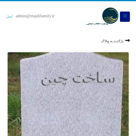
admin@majdifamily.ir
ایمیل
بازگشت به وبلاگ