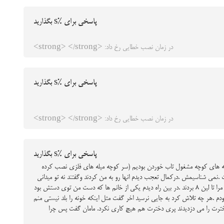
پاسخی برای %s بگذارید
در زمان نصب خطایی رخ داد: <strong> </strong>
پاسخی برای %s بگذارید
در زمان نصب خطایی رخ داد: <strong> </strong>
پاسخی برای %s بگذارید
 از بچه های کوچه مشغول تاب خوردن بودیم (سر کوچه میله های فلزی نصب کرده
 .نمی شناسیمش .درکمال تعجب دیدم انها رو به من کردند وگفتند نه تو میدانی
هر چه اصرار کردم فایده نداشت بقیه دوستان وخواهرم هم هیچ عکس العملی از خودشان نشان ندادند .خلاصه مرا با خود بردند ما لین 6 زندگی می کردیم مرا تا لین 8 بردند .در بین راه دیدم یکی از خانم ها که دست من توی دستش بود
بودم .هر چه تلاش کرد به جایی نرسید اخر گفت مثل اینکه خونه را بلد نیستی منم
د دخترت را می دزدیدند پری دخترت هم هیچ کاری نکرد. مامان گفت پس چرا