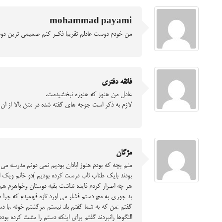
mohammad payami
من خودم دوست عادلم تقریبا فکـر کنم صمیمی ترین د
فائقه دفتری
عادل من هنوز که هنوزه نبخشیدمت.
لازم به ذکر است جوجه های گفته شده در متن بالا از ان م
مژگان
منم بچه که بودم هنوز ابادان بودیم نمی دونم مدرسه می 
بودند بایک طناب تاب درست کرده بودیم )دو خانم ویک اق
بد جوری به مچ دستم فشار می اورد تازه فهمیدم که چرا م
گفتم :من که به شما گفتم بلد نیستم .برگشتم خونه .با 
النگوها رانبردند گفتم برای اینکه دستم را مشت کرده بودم 