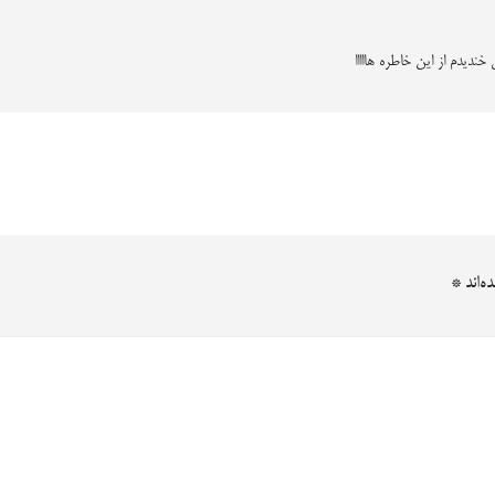
دیدم از این خاطره هااااا
ه‌اند
*