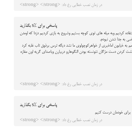
در زمان نصب خطایی رخ داد: <strong> </strong>
پاسخی برای %s بگذارید
ده کردیم وبه میله های توی کوچه بستیم وشروع به بازی کردیم دزدا که اومدن
م به خیابون اماخبری از خواهرکوچولوی ما نشد دیگه ترس برذوق تاب غلبه کرد
تلاش کرده بودن به خاطر مشت کردن دست مژگان نتونسته بودن النگوهارو دربیارن وباصدای گریه اون مغازه
در زمان نصب خطایی رخ داد: <strong> </strong>
پاسخی برای %s بگذارید
 برای خودمان درست کنیم
در زمان نصب خطایی رخ داد: <strong> </strong>