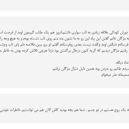
ان کودکی علاقه زیادی به تاب سواری داشتم.انروز هم یک طناب گیرمون اومد از فرصت استفا
فرستادم دنبالش اومد وگفت نیست بعدی روفرستادم گفتم تو برو ببین.خلاصه دلم پای تاب وچشم
تاب رو ول کردم رفتم به مامان گفتم خیابون رو تا لین 10 رفتیم مژگان دیدیم که گریه کنون درحال برگشتن بود دزدا هرچی 
داد دیگه.
 طنابم رو بدزدن وبه همین دلبل دنبال مژگان نرفتم.
میمانه عذر میخوام.
ا که یک روح هستیم در دو جسم . شما هم بجه بودید کاش الان هم می توانستیم خاطرات خوشی