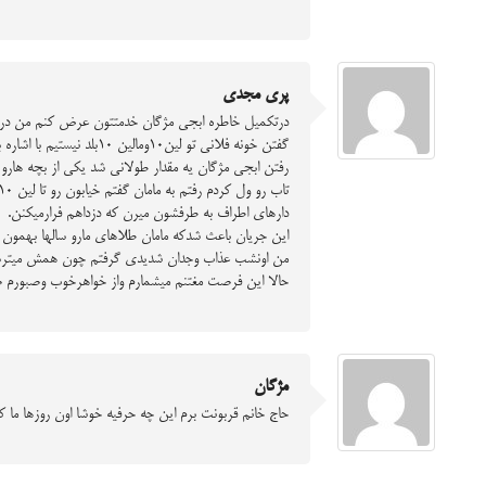
پری مجدی
درتکمیل خاطره ابجی مژگان خدمتتون عرض کنم من در دور
گفتن خونه فلانی تو لین10ومالین 10بلد نیستیم با اشاره به مژگان خانم گفتن این بیاد لین رو به ما نشون بده منم روی تاب نشسته بودم و به هیچ وجه راضی به جدا شدن نبودم.
رفتن ابجی مژگان یه مقدار طولانی شد یکی از بچه هارو 
دارهای اطراف به طرفشون میرن که دزداهم فرارمیکنن.
این جریان باعث شدکه مامان طلاهای مارو سالها بهمون ن
من اونشب عذاب وجدان شدیدی گرفتم چون همش میترسیدم
حالا این فرصت مغتنم میشمارم واز خواهرخوب وصبورم ص
مژگان
حاج خانم قربونت برم این چه حرفیه خوشا اون روزها م