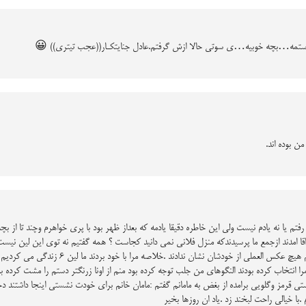
وستمه…بچه خوبیه…ی سوتی حالا ازش گرفتم.عادل جنایتکـار((عجب تیتری)) 😀
ن بوده اند.
رفتم یا نه یادم نیست ولی این خاطره دقیقا یادمه که بعداز ظهر بود با پری خواهرم وچند تا
ا امدند ازجمع ما پرسیدندکه منزل فلانی نمی دانید کجاست ؟ همه گفتیم نه توی این لین نیست
را انتخاب کرده بودند النگوهای من جلب توجه کرده بود منم از اونا زرنگتر دستم را مشت کرده 
دستی قرمز وگلویی برامده از بغض به مامانم گفتم :مامان خانم برای خودت نشستی اینجا داشتن
.با خیالی راحت لبخند زد .یاد ان روزها بخیر