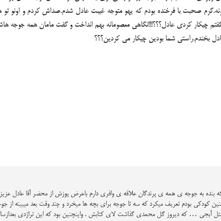
نه.گرم صحبت با فرخنده بودم که یهو متوجه غیبت عادل شدم.صداش کردم و اونو تو هال 
فتم چیکار کردی عادل؟؟؟!!!نگاهی معصومانه بهم انداخت و گفت مامان همه جوجه هاش
عادل بخندم.راستی شما بودین چیکار می کردین؟؟؟
نجاییکه بنده به جوجه ی همه ی پرندگان علاقه ی وافری دارم باعرض پوزش از محضر آقا عادل عز
ر سنین کودکی بودم تعریف میکرد که سه تا جوجه برای بچه ها میخرد و چند وقت بعد میبینه از 
ب مثل آبجی … که دیروز گل محمدی گذاشت لای کتابش . واینچنین بود که این تراژدی بعدازسال