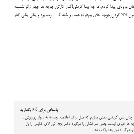
ورودی پیدا کردم.اما چه پیدا کردنی!کنار کارتن جوجه ها چهار زانو نشسته
ون لالا کردن(جوجه های بیچاره) همه رو خفه کــــرده بود و یکی یکی کنار
پاسخی برای %s بگذارید
یز چنان پس گردنیی بهش میزدم که مثل برگ اعلامیه بچسبه به دیوار روبروش .
جوجه ها خبری نیست وقتی سراغشان را میگیرد دختر بچه اش لای کتابش را باز
هاهرگزازذهن بنده پاک نشد.