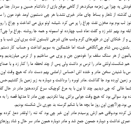
خودش یه چیزا یی زمزمه میکرد.هر از گاهی موقع بازی از داداشام حسین و سردار جدا
گذشته از ناهار و بساط چای مادر خبری نشد.با هر چی دستمون اومد خود مون را سیر 
وز لب بوم بود مخزن نفت چراغ را پر می کرد .شیشه اونو برق می انداخت و چراغ را رو
بقه بود بهم تشر زد و گفت :ماه شب چهارده تو اسمونه و همه جا روشنه .چراغ برا 
سی و از خنکای اون در ظهرهای گرم وشب های شرجی تابستون لذت ببری.اون شب با وجو
بشنون..پس شام چی؟نگاهی خسته اما خشمگین به سویم انداخت و حساب کار دستم اومد.
خیالمون از هر سنگ سقف برا خودمون جن و پری می ساختیم و از ترس میلرزیدیم وم
 هم شکست.اولش مادر را ترس بر داشت ولی پس از چند لحظه ما را کنار زد و با صدای ب
.با شنیدن سخن مادر و خنده اش احساس ارامشی بهم دست داد که هیچ وقت اون را تج
 زیر زمین اورده بود جا گذاشت .مادر توبره را برداشت و دوباره به زیر زمین باز گشتی
ای شما خالی که چی دیدیم. چند تا نون با یه مرغ کوچیک سرخ کرده.هنوز مادر در حال گ
زدیده بود سوالی بود که هیچ وقت جوابی براش پیدا نکردیم. چون مادر تا مدتها قصه را 
نی بود.چرا؟چون اون روز ما بچه ها با شکم گرسنه بد جوری دل شکسته بودیم.
قل کرده بود.وقتی هم ازش پرسیدم مادر اون خبر چی بود که ننه را اونقدر دمغ کرده ب
اش عمری نداشت و دوباره جمعون جمع شد و مادر دوباره همون مادر سر حال و شاد روزها