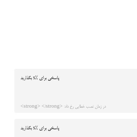
پاسخی برای %s بگذارید
در زمان نصب خطایی رخ داد: <strong> </strong>
پاسخی برای %s بگذارید