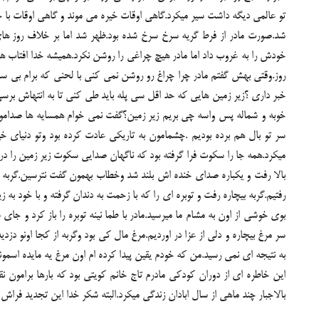
تو عالمی دیگه داشت سیر میکرد.گاهی اوقات خیره می موند و گاهی اوقات با 
شد.صورت مادر از فرط گریه سرخ سرخ شده بود.ظهر شد اما بر خلاف روز های 
خودش را به غروب داد اما مادر هیچ چراغی را روشن نکرد.همیشه خدا افتاب هن
روز.وقتی بهش گفتم مادر چرا چراغ رو روشن نمی کنی با لحنی که برام بی سا
خبر داری ؟زیر زمین هایی که حد اقل سی پله باید طی کنی تا به انتهاش بر
خوبه و شماله پس واسه چی بریم زیر زمین؟گفت نمی خوام همسایه ها صدامو 
سر تو بال هم برده بودیم .چشمامون به تاریکی عادت کرده بود وتو دنیای 
میکرد.همه جا را سکوت فرا گرفته بود که ناگهان صدایی سکوت زیر زمین را در
بالا رفت و یکباره صدای خنده اش بلند شد وخطاب بهمون گفت نترسین.گربه س
رفتیم.گربه بیچاره رفت و توبره ای را که با زحمت به دندان گرفته و با خود به
بوی خوشی از اون به مشام ما میرسید.مادر با طما نینه توبره را باز کرد و ج
سر مرغ بیچاره و دلی از عزا در اوردیم.مرغ مال کی بود وگربه از کجا اونو د
به نتیجه ای نمی رسید.من که خودم یقین پیدا کرده ام اون مرغ یه مایده اسمو
این خاطره ای از دوران کودکی مادرم تاج خانم کویتی بود که بارها برامون ن
بالاجبار چند ماهی از سال ابادان زندگی میکرد.البته شکر خدا این تجدید فر