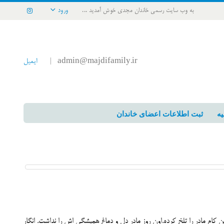
به وب سایت رسمی خاندان مجدی خوش آمدید ...
ورود
admin@majdifamily.ir
ایمیل
|
یه
ثبت اطلاعات اعضای خاندان
ن کام مادر را تلخ کرده.اون روز مادر دل و دماغ همیشگی اش را نداشت. انگار