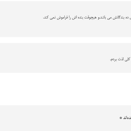
ي ده بندگانش مي باشد.و هيچوقت بنده اش را فراموش نمي كند.
کلی لذت بردم.
ه‌اند
*