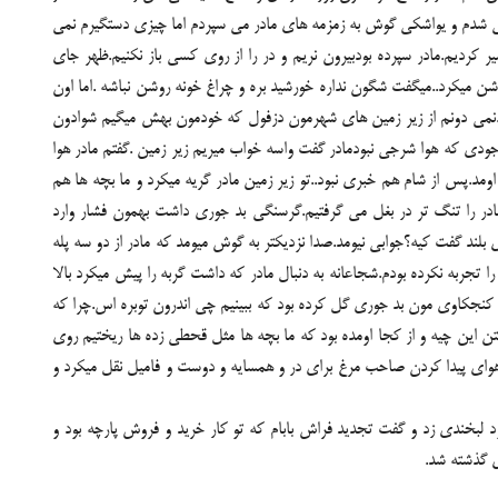
 می شدم و یواشکی گوش به زمزمه های مادر می سپردم اما چیزی دستگیرم نمی
کردیم.مادر سپرده بودبیرون نریم و در را از روی کسی باز نکنیم.ظهر جای
شن میکرد..میگفت شگون نداره خورشید بره و چراغ خونه روشن نباشه .اما اون
چی؟.نمی دونم از زیر زمین های شهرمون دزفول که خودمون بهش میگیم شوادون
دی که هوا شرجی نبودمادر گفت واسه خواب میریم زیر زمین .گفتم مادر هوا
پس از شام هم خبری نبود..تو زیر زمین مادر گریه میکرد و ما بچه ها هم
ادر را تنگ تر در بغل می گرفتیم.گرسنگی بد جوری داشت بهمون فشار وارد
لند گفت کیه؟جوابی نیومد.صدا نزدیکتر به گوش میومد که مادر از دو سه پله
ربه نکرده بودم.شجاعانه به دنبال مادر که داشت گربه را پیش میکرد بالا
م.حس کنجکاوی مون بد جوری گل کرده بود که ببینیم چی اندرون توبره اس.چرا که
فتن این چیه و از کجا اومده بود که ما بچه ها مثل قحطی زده ها ریختیم روی
به هوای پیدا کردن صاحب مرغ برای در و همسایه و دوست و فامیل نقل میکرد و
ود لبخندی زد و گفت تجدید فراش بابام که تو کار خرید و فروش پارچه بود و
ی گذشته شد.