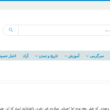
سرگرمی
آموزش
تاریخ و تمدن
آزاد
اخبار حسین
م.با وجودی که خیلی بچه بودم اما احساس میکردم خبر ،خبری ناخوشایند است که این چنی