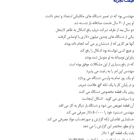
قیمت تجربه
مهندسی بود که در تعمیر دستگاه های مکانیکی استعداد و تبحر داشت
او پس از۳۰ سال خدمت صادقانه باز نشسته شد
دو سال بعد از طرف شرکت درباره رفع اشکال به ظاهر لاینحل
یکی از دستگاه های چندین میلیون دلاری با اوتماس گرفتند
آنها هر کاری که از دستشان بر می آمد انجام داده بودند
و هیچ کسی نتوانسته بود اشکال را رفع کند
بنابراین نومیدانه به او متوسل شده بودند
که در رفع بسیاری از این مشکلات موفق بوده است
مهندس این امر را به رغبت می پذیرد
او یک روز تمام به وارسی دستگاه می پردازد
و در پایان کار با یک تکه گچ علامت ضربدر
روی یک قطعه مخصوص دستگاه می کشد
و با سربلندی می گوید : اشکال اینجاست
آن قطعه تعویض می شود و دستگاه بار دیگر به کار می افتد
مهندس دستمزد خود را ۵۰/۰۰۰ دلار معرفی می کند
حسابداری تقاضای ارائه گزارش و صورتحساب مواد مصرفی می کند
و او بطور مختصر این گزارش را می دهد
بابت یک قطعه گچ ۱ دلار