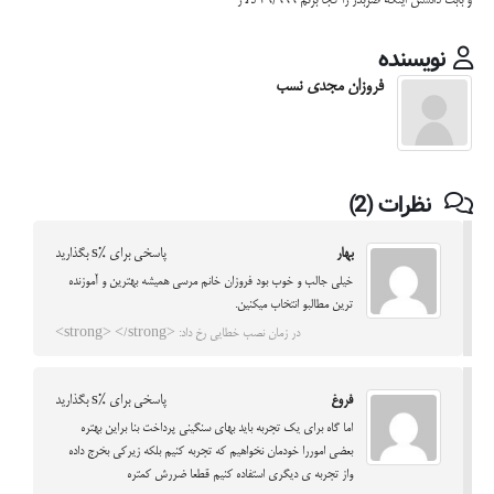
و بابت دانستن اینکه ضربدر را کجا بزنم ۴۹/۹۹۹ دلار
نویسنده
فروزان مجدی نسب
نظرات (2)
بهار
پاسخی برای %s بگذارید
خیلی جالب و خوب بود فروزان خانم مرسی همیشه بهترین و آموزنده
ترین مطالبو انتخاب میکنین.
در زمان نصب خطایی رخ داد: <strong> </strong>
فروغ
پاسخی برای %s بگذارید
اما گاه برای یک تجربه باید بهای سنگینی پرداخت بنا براین بهتره
بعضی اموررا خودمان نخواهیم که تجربه کنیم بلکه زیرکی بخرج داده
واز تجربه ی دیگری استفاده کنیم قطعا ضررش کمتره