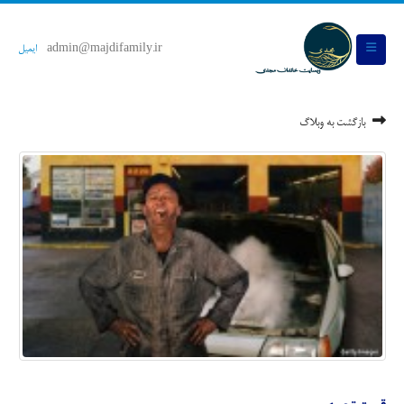
admin@majdifamily.ir
ایمیل
بازگشت به وبلاگ