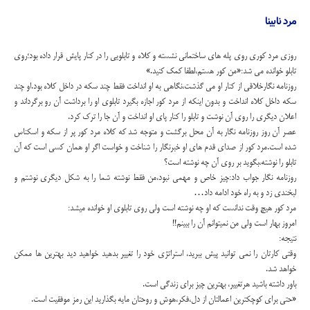
مرد نابینا
روزی مرد کوری روی پله های ساختمانی نشسته و کلاه و تابلویی را در کنار پایش قرار داده بود؛روی
تابلو خوانده می شد:«من کور هستم،لطفا کمک کنید.»
روزنامه نگارخلاقی از کنار او می گذشت،نگاهی به او انداخت فقط چند سکه در داخل کلاه بود.او چند
سکه داخل کلاه انداخت و بدون اینکه از مرد کور اجازه بگیرد تابلوی او را برداشت آن رو برگرداند و
اعلان دیگری را روی آن نوشت و تابلو را کنار پای او انداخت و آن جا را ترک کرد.
عصر آن روز روزنامه نگار به آن محل برگشت و متوجه شد که کلاه مرد کور پر از سکه و اسکناس
شده است.مرد کور از صدای قدم های او خبرنگار را شناخت و خواست اگر او همان کسی است که آن
تابلو را نوشته،بگوید بر روی آن چه نوشته است؟
روزنامه نگار جواب داد:چیز خاص و مهمی نبود،من فقط نوشته شما را به شکل دیگری نوشتم و
لبخندی زد و به راه خود ادامه داد…
مرد کور هیچ وقت ندانست که او چه نوشته است ولی روی تابلوی او خوانده میشد:
امروز بهار است ولی من نمیتوانم آن را ببینم!!
نتیجه:
وقتی کارتان را نمی توانید پیش ببرید، استراتژی خود را تغییر بدهید خواهید دید بهترین ها ممکن
خواهد شد.
باور داشته باشید هرتغییر، بهترین چیز برای زندگی است.
«حتی برای کوچکترین اعمالتان از دل،فکر،هوش و روحتان مایه بگذارید این رمز موفقیت است.