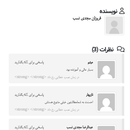
نویسنده
فروزان مجدی نسب
نظرات (3)
میثم
پاسخی برای %s بگذارید
بسیار عالی و آموزنده بود.
در زمان نصب خطایی رخ داد: <strong> </strong>
نازبهار
پاسخی برای %s بگذارید
احسنت به شمامطالبتون خیلی متنوع هستش
در زمان نصب خطایی رخ داد: <strong> </strong>
عبدالرضا مجدی نسب
پاسخی برای %s بگذارید