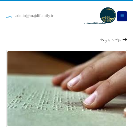
admin@majdifamily.ir
ایمیل
بازگشت به وبلاگ