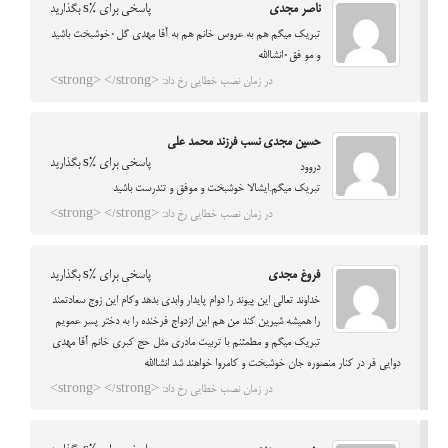
ناصر مجدی
پاسخی برای %s بگذارید
تبریک میگم هم به عروس خانم هم به آقا مهدی گل۰خوشبخت باشید
و مو فق۰انشاالله
در زمان نصب خطایی رخ داد: <strong> </strong>
حسین مجدی نسب فرزند محمد علی
پاسخی برای %s بگذارید
دروود
تبریک میگم.ایشالا خوشبخت و موفق و تندرست باشید
در زمان نصب خطایی رخ داد: <strong> </strong>
فروغ مجدی
پاسخی برای %s بگذارید
خداوند تعالی این پیوند را دوام پایدار وابدی بدهد وکام این زوج سعادتمند
را همیشه شیرین کند من هم این ازدواج فرخنده را به دختر پسر عمویم
تبریک میگم و مطمئنم با تربیت مادری مثل حج کبری خانم آقا مهدی
دوایی فر در کنار منصوره جان خوشبخت و کامروا خواهند شد انشاالله
در زمان نصب خطایی رخ داد: <strong> </strong>