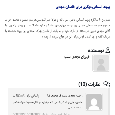
پیوند اسمانی دیگری برای خاندان مجدی
همزمان با سالگرد پیوند آسمانی دختر رسول الله و مولا امیر المومنین،دوشیزه منصوره مجدی فرزند
مرحوم حاج محمدعلی مجدی روز جمعه چهارم مهر ماه کنار سفره عقد نشستند و پیمان زناشویی با
آقای مهدی دوایی فر بستند۰از طرف خود و به نیابت از خاندان بزرگ مجدی این پیوند خجسته را
تبریک گفته و روز گاری خوش برای این دو جوان برومند ارزومندم
نویسنده
فروزان مجدی نسب
نظرات (10)
راضیه مجدی نسب ف محمدرضا
پاسخی برای %s بگذارید
منصوره جان بهت تبریک می گم امیدوارم در کنار همسرت خوشبخت و
سعادتمند باشی.
در زمان نصب خطایی رخ داد: <strong> </strong>