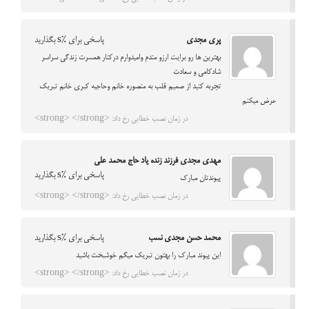
پری مجدی
پاسخی برای %s بگذارید
بهترین ها رو برایت ارزو مندم وامیدوارم درکنار همسرت زندگی سراسر
شادکامی و سعادت
تجربه کنید از صمیم قلب به منصوره خانم وحاجیه کبری خانم تبریک
عرض میکنم
در زمان نصب خطایی رخ داد: <strong> </strong>
مهدی مجدی فرزند زنده یاد حاج محمد علی
پاسخی برای %s بگذارید
پیوندتان مبارک
در زمان نصب خطایی رخ داد: <strong> </strong>
محمد حسن مجدی نسب
پاسخی برای %s بگذارید
این پیوند مبارک را بهتون تبریک میگم خوشبخت باشید
در زمان نصب خطایی رخ داد: <strong> </strong>