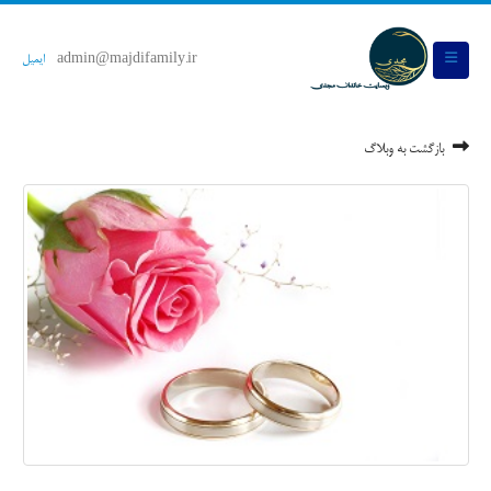
admin@majdifamily.ir
ایمیل
بازگشت به وبلاگ