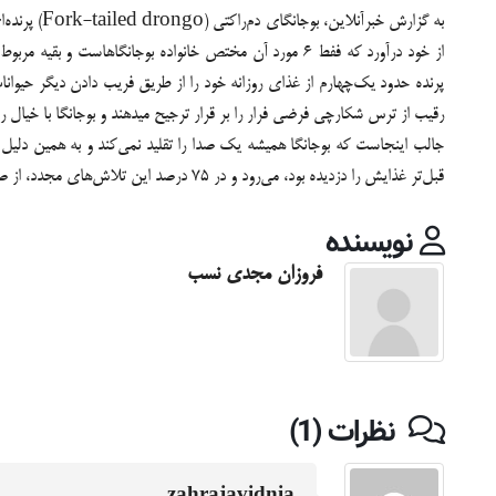
رقیب از ترس شکارچی فرضی فرار را بر قرار ترجیح می‎دهند و بوجانگا با خیال راحت به سراغ غذا می‏‎رود.
جالب اینجاست که بوجانگا همیشه یک صدا را تقلید نمی‌کند و به همین دلیل 
قبل‌تر غذایش را دزدیده بود، می‏‏‌رود و در 75 درصد این تلاش‌های مجدد، از صدایی دیگر استفاده می‎کند. بدین ترتیب، بوجانگا از شک بردن حیوانات رقیب جلوگیری می‏‌کند و می‎تواند بازهم آنها را فریب داده و از غذای بادآورده لذت ببرد.
نویسنده
فروزان مجدی نسب
نظرات (1)