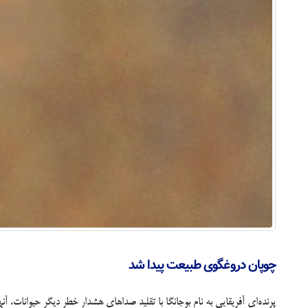
چوپان دروغگوی طبیعت پیدا شد
پرنده‌ای آفریقایی به نام بوجانگا با تقلید صداهای هشدار خطر دیگر حیوانات، آنها را از ترس شکارچی فرضی فراری می‎