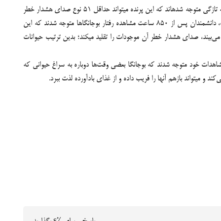
به گزارش خبرآنلاین، بوجانگای دم‏‌راکتی (Fork-tailed drongo) پرنده‌ای است ریزجثه که می‎تواند صدای بسیاری از حیوانات دیگر را تقلید کند. اما دانشمندان به تازگی متوجه شده‎اند که این پرنده می‎تواند حداقل 51 نوع صدای هشدار خطر
از خود درآورد که ففط 6 مورد آن مختص خانواده بوجانگاهاست و بقیه مربوط به جانوران دیگر مانند دم‎عصایی‏‌ها (میرکت) و لیکوهاست. به گزارش نشنال‏‌جئوگرافیک، دانشمندان پس از 850 ساعت مشاهده رفتار بوجانگاها متوجه شدند که این
پرنده حدود یک‏‌چهارم از غذای روزانه خود را از طریق فریب دادن دیگر حیوانات بدست می‎آورد؛ بدین ترتیب که وقتی غذایی را پیدا می‏‎‏کند و رقیبانی را در اطراف خود می‏‌بیند، صدای هشدار خطر آن موجودات را تقلید می‎کند؛ بدین ترتیب حیوانات
اهدات خود متوجه شدند که بوجانگا بعضی وقت‌ها دوباره به سراغ حیوانی که