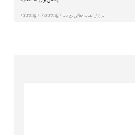
پاسخی برای %s بگذارید
در زمان نصب خطایی رخ داد: <strong> </strong>