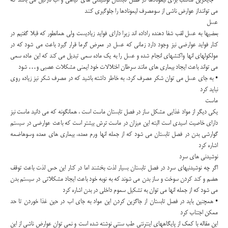
• جایگزین مناسب برای لیمونادها در فصل تابستان نوشیدنی های گیاهی و اب نارگیل می باشد که
می تواننداز عوارض ناشی از سومصرف لیمونادها را جلوگیری کنند
عسل
بعضیها به عسل لقب شفا دهنده راداده اند زیرا دارای فواید زیادیست ولی همانطور که قبلا گفتیم در
کنار فواید عوارضی نیز وجود دارد زمانی که عسل در معرض گرما قرار گیرد باعث می شود که در
مولکولهای انها واکنشهای انجام شده و عسل را به یک ماده سمی تبدیل می کند که این ماده سمی
می تواند باعث ایجاد بیماری های مانند سرطان اختلالات خود ایمنی مشکلات عصبی و… شود
• به جای عسل می توان شکر مصرف کرد، به خاطر داشته باشید که در مصرف شکر نیز زیاده روی
نباید کرد
ماست
یکی دیگر از مواد غذایی مشکل ساز در فصل تابستان ماست است ، همانگونه که می دانید ماست نیز
دارای خاصیت اسیدی است البته این میزان در ماست ترش بیشتر است که باعث عوارضی در سیستم
گوارشی بدن در فصل تابستان می شود که از جمله انها ورم معده، بیماری های معده وسوهاضمه
اشاره کرد
نوشیدنی های سرد
اگر چه نوشیدنیهای سرد در فصل تابستان بسیار لذت بخشند اما در کنار این حس لذت باعث توقف
هضم و کند کردن سوخت و ساز بدن می شوند که به نوبه خود باعث ایجاد مشکلاتی در سیستم بدن
می شود که از جمله انها می توان به تشکیل سموم داخلی در بدن اشاره کرد
• همچنین باید در فصل تابستان از جاگزین کردن این مواد به جای اب در حین غذا خوردن تا حد
ممکن اجتناب کرد
این مقاله با کمک از پایگاههای اینترنتی طب سنتی نوشته شده است و نمی توان عوارض ناشی از این