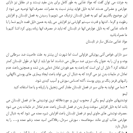
به جرئت می توان گفت که مواد غذایی به طور کامل برای بدن مفید نیستند و در مقابل نیز دارای
عوارض و مضراتی هستند اما به دلیل فواید بیشتر نسبت به مضرات، مصرف انها توصیه می شود از
این موضوع بگذریم کم کم به فصل تابستان نزدیک می شویم با رسیدن به فصل تابستان و افزایش
رطوبت و گرما ، اشتها و قدرت سیستم گوارشی نیز افزایش می یابد به همین دلیل قصد داریم شما را با
۵ ماده غذایی که به دلیل عوارض انها در تابستان که نباید در مصرف انها زیاده روی کرد اشنا کنیم با
ما همراه باشید
مواد غذایی مشکل ساز در تابستان
سیر
سیر دارای خواص آنتی بیوتیکی فراوانی است اما شهرت ان بیشتر به علت خاصیت ضد سرطانی ان
بوده و و ان را به عنوان یک سبزی ضد سرطان می شناسند اما چرا باید از انها در طول تابستان کمتر
استفاده کرد ؟ دلیل ان این است که باعث به هم خوردن تعادل دمایی بدن شده و همچنین باعث عدم
تعادل در مایعات بدن نیز می گردد که به دنبال ان می تواند باعث ایجاد بیماری های پوستی ناگهانی،
راشهای قرمز رنگ بر روی پوست ،آکنه احساس سوزش و آسیب کبدی شود.
• شما می توانید به جای سیر در فصل تابستان مقدار کمی زنجبیل یا رازیانه و یا نعنا استفاده کنید
لیمو
نوشدنیهای حاوی لیمو یکی از محبوب ترین و موردعلاقه ترین نوشنیدنی ها در فصل تابستان می
باشد اما به دلیل افزایش سوخت وساز بدن در فصل تابستان باعث عدم تعادل در مایعات بدن می شود
.مصرف نوشدنی های حاوی لیمو در فصل تابستان باعث افزایش شیره معده می شود که به دنبال ان
عوارض عذاب اوری مانند سوهاضمه ، سوزش سردل، رفلاکس اسید معده ،زخم معده و… را به
دنبال دارد