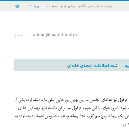
به وب سایت رسمی خاندان مجدی خوش آمدید ...
ورود
admin@majdifamily.ir
ایمیل
|
یه
ثبت اطلاعات اعضای خاندان
روزهای بارانی ،روزهای خاصی است و در فرهنگ غذایی مردم دزفول نیز غذاهای خاصی به این چنین روز هایی تعلق دارد۰شله ارده یکی از
همین غذاهاست که حتما باید در روز بارانی و سرد سرو و صرف شود۰امروز هوای بارانی شهرم دزفول مرا بر ان داشت طرز تهیه این غذای
سالم و سرشار از کالری را برای عزیزانم بنویسم۰ مواد لازم ماش یک پیمانه برنج نیم کوب ۱/۵ پیمانه چغندر مخصوص اشیک دسته ارده به