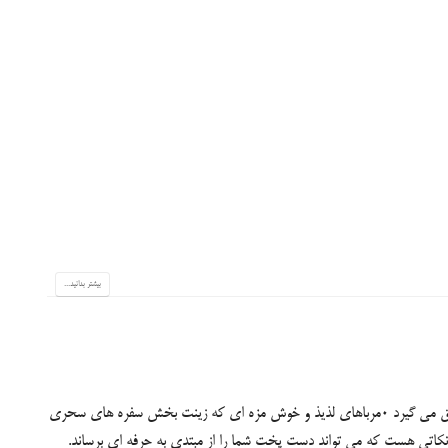
بیشتر بدانید...
با نزدیک شدن به ماه رمضان بازار پخت مربا داغ میشود و رونق می گیرد ۰مرباهای لذیذ و خوش مزه ای که زینت بخش سفره های سحری
 نکاتی هست که می تواند دست پخت شما را از مبتدی به حرفه ای برساند.