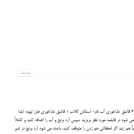
بیشتر بدانید...
مواد لازم: شیر ۲ لیوان آرد برنج ۲ قاشق غذاخوری سرپر شکر ۴ قاشق غذاخوری آب ۰٫۵ استکان گلاب ۱ قاشق غذاخوری طرز تهیه: ابتدا
ی شود در قابلمه مورد نظر بریزید. سپس آرد برنج و آب را اضافه کنید و کاملاً
اً هم زنید اگر لحظاتی هم زدن را متوقف کنید، باعث می شود آرد برنج در شیر