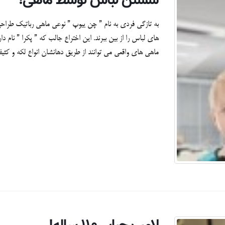
شستن لباس توسط ماهی!
به تازگی فردی به نام ” چن ییوپ ” نوعی ماهی رباتیک طراحی و
های لباس را از بین ببرند. این اختراع جالب که ” پکرا ” نام
ماهی های واقعی می توانند از طریق دهانشان انواع لکه و کثیفی