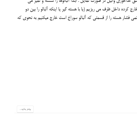
البالو مواد لازم: آلبالو ۱ کیلو شکر ۱/۵‘کیلو آبلیمو ۱ قاشق غذاخوری وانیل در صورت تمایل . ابتدا آلبالوها را شسته و تمیز می
رج کرده داخل ظرف می ریزیم (یا با هسته گیر یا اینکه آلبالو را بین دو
کمی فشار هسته را از قسمتی که آلبالو سوراخ است خارج میکنیم به نحوی که
بیشتر بدانید...