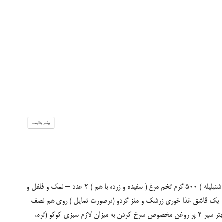
بیشتر بدانید...
برای ۴ نفر سبزی کوکو ( تره ، جعفری ، شوید ، گشنیز و کمی شنبلیله ) ۵۰۰ گرم تخم مرغ ( سفیده و زرده با هم ) ۲ عدد – نمک و فلفل و
یر یک قاشق غذا خوری زرشک و مغز گردو (درصورت تمایل ) روی هم نصف
فنجان کوچک برگ کاهو ۱ عدد در صورت تمایل برای طعم بهتر سیر ۲ پر روغن مخصوص سرخ کردن به میزان لازم سبزی کوکو (تره،